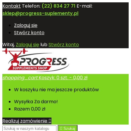
Kontakt
Telefon:
(22) 834 27 71
E-mail:
sklep@progress-suplementy.pl
Zaloguj się
Stwórz konto
Witaj,
Zaloguj się
lub
Stwórz konto
shopping_cart
Koszyk:
0
szt. - 0,00 zł
W koszyku nie ma jeszcze produktów
Wysyłka
Za darmo!
Razem
0,00 zł
Realizuj zamówienie


Szukaj