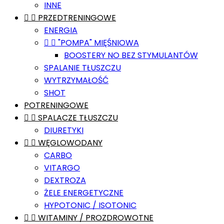
INNE


PRZEDTRENINGOWE
ENERGIA


"POMPA" MIĘŚNIOWA
BOOSTERY NO BEZ STYMULANTÓW
SPALANIE TŁUSZCZU
WYTRZYMAŁOŚĆ
SHOT
POTRENINGOWE


SPALACZE TŁUSZCZU
DIURETYKI


WĘGLOWODANY
CARBO
VITARGO
DEXTROZA
ŻELE ENERGETYCZNE
HYPOTONIC / ISOTONIC


WITAMINY / PROZDROWOTNE