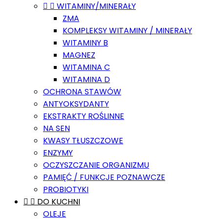


WITAMINY/MINERAŁY
ZMA
KOMPLEKSY WITAMINY / MINERAŁY
WITAMINY B
MAGNEZ
WITAMINA C
WITAMINA D
OCHRONA STAWÓW
ANTYOKSYDANTY
EKSTRAKTY ROŚLINNE
NA SEN
KWASY TŁUSZCZOWE
ENZYMY
OCZYSZCZANIE ORGANIZMU
PAMIĘĆ / FUNKCJE POZNAWCZE
PROBIOTYKI


DO KUCHNI
OLEJE