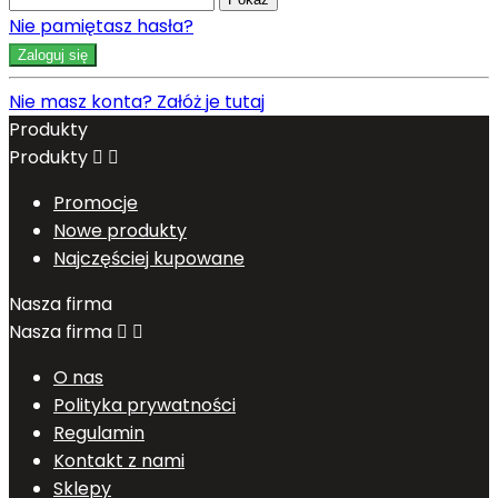
Nie pamiętasz hasła?
Zaloguj się
Nie masz konta? Załóż je tutaj
Produkty
Produkty


Promocje
Nowe produkty
Najczęściej kupowane
Nasza firma
Nasza firma


O nas
Polityka prywatności
Regulamin
Kontakt z nami
Sklepy