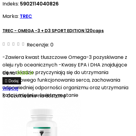
Indeks:
5902114040826
Marka:
TREC
TREC - OMEGA -3 + D3 SPORT EDITION 120caps
Recenzje:
0
-Zawiera kwast tłuszczowe Omega-3 pozyskiwane z
oleju ryb oceanicznych -Kwasy EPA i DHA znajdujące
się w składzie przyczyniają się do utrzymania
Cena
39,99 zł
prawidłowego funkcjonowania serca, zachowania

Dodaj
odpowiedniej odporności organizmu oraz utrzymania
Więcej
kości i mięśni w świetnym stanie

Oczekiwanie na dostawę