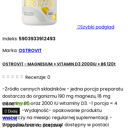

Szybki podgląd
Indeks:
5903933912493
Marka:
OSTROVIT
OSTROVIT - MAGNESIUM + VITAMIN D3 2000IU + B6 120t
Recenzje:
0
-Źródło cennych składników - jedna porcja preparatu
dostarcza do organizmu 190 mg magnezu, 18 mg
witaminy B6 oraz 2000 IU witaminy D3. -1 porcja = 4
Cena
18,90 zł
tabletki. -Wydajność- opakowanie produktu

Dodaj
wystarczy na miesiąc regularnej suplementacji. -
Więcej
Wygodna forma- preparat dostępny w postaci

Oczekiwanie na dostawę