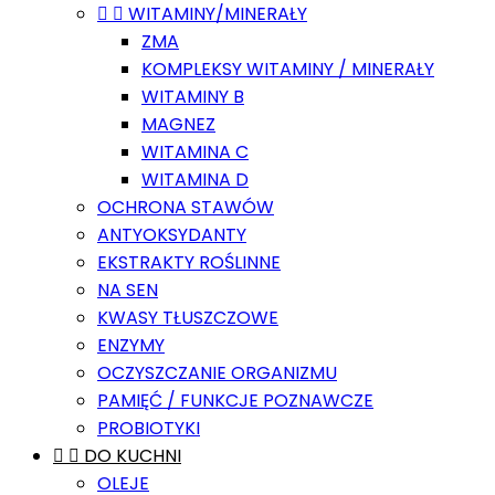


WITAMINY/MINERAŁY
ZMA
KOMPLEKSY WITAMINY / MINERAŁY
WITAMINY B
MAGNEZ
WITAMINA C
WITAMINA D
OCHRONA STAWÓW
ANTYOKSYDANTY
EKSTRAKTY ROŚLINNE
NA SEN
KWASY TŁUSZCZOWE
ENZYMY
OCZYSZCZANIE ORGANIZMU
PAMIĘĆ / FUNKCJE POZNAWCZE
PROBIOTYKI


DO KUCHNI
OLEJE