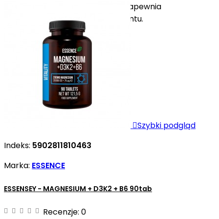
łatwych do połknięcia tabletek zapewnia
bezproblemową podaż suplementu.

Szybki podgląd
Indeks:
5902811810463
Marka:
ESSENCE
ESSENSEY - MAGNESIUM + D3K2 + B6 90tab
Recenzje:
0