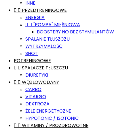
INNE


PRZEDTRENINGOWE
ENERGIA


"POMPA" MIĘŚNIOWA
BOOSTERY NO BEZ STYMULANTÓW
SPALANIE TŁUSZCZU
WYTRZYMAŁOŚĆ
SHOT
POTRENINGOWE


SPALACZE TŁUSZCZU
DIURETYKI


WĘGLOWODANY
CARBO
VITARGO
DEXTROZA
ŻELE ENERGETYCZNE
HYPOTONIC / ISOTONIC


WITAMINY / PROZDROWOTNE