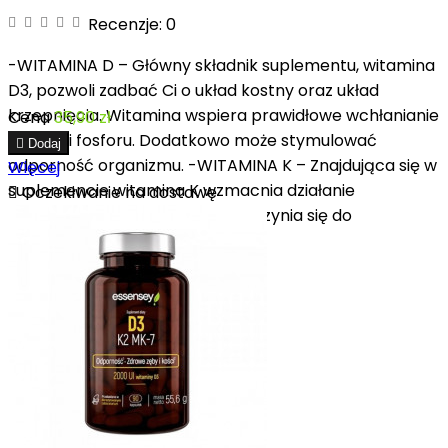
Recenzje:
0
-WITAMINA D – Główny składnik suplementu, witamina
D3, pozwoli zadbać Ci o układ kostny oraz układ
krzepnięcia. Witamina wspiera prawidłowe wchłanianie
Cena
35,90 zł
wapnia i fosforu. Dodatkowo może stymulować

Dodaj
odporność organizmu. -WITAMINA K – Znajdująca się w
Więcej
suplemencie witamina K wzmacnia działanie

Oczekiwanie na dostawę
prozdrowotne witaminy D. Przyczynia się do
zapewnienia organizmowi...