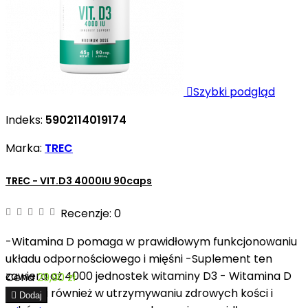

Szybki podgląd
Indeks:
5902114019174
Marka:
TREC
TREC - VIT.D3 4000IU 90caps
Recenzje:
0
-Witamina D pomaga w prawidłowym funkcjonowaniu
układu odpornościowego i mięśni -Suplement ten
zawiera aż 4000 jednostek witaminy D3 - Witamina D
Cena
29,90 zł
wspiera również w utrzymywaniu zdrowych kości i

Dodaj