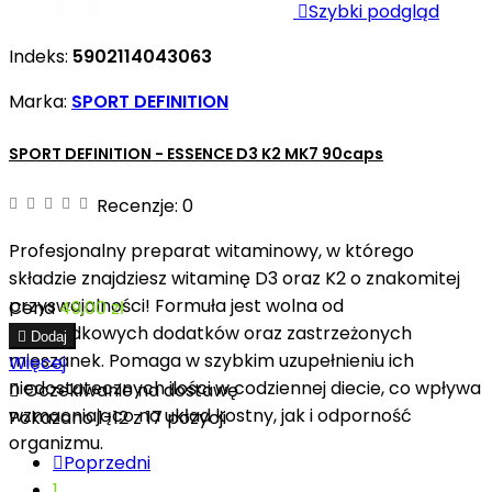

Szybki podgląd
Indeks:
5902114043063
Marka:
SPORT DEFINITION
SPORT DEFINITION - ESSENCE D3 K2 MK7 90caps
Recenzje:
0
Profesjonalny preparat witaminowy, w którego
składzie znajdziesz witaminę D3 oraz K2 o znakomitej
przyswajalności! Formuła jest wolna od
Cena
49,00 zł
przypadkowych dodatków oraz zastrzeżonych

Dodaj
mieszanek. Pomaga w szybkim uzupełnieniu ich
Więcej
niedostatecznych ilości w codziennej diecie, co wpływa

Oczekiwanie na dostawę
wzmacniająco na układ kostny, jak i odporność
Pokazano 1-12 z 17 pozycji
organizmu.

Poprzedni
1