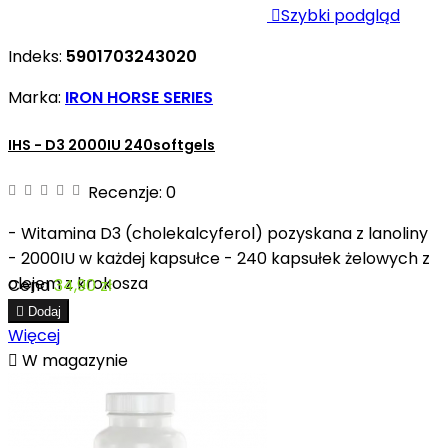

Szybki podgląd
Indeks:
5901703243020
Marka:
IRON HORSE SERIES
IHS - D3 2000IU 240softgels
Recenzje:
0
- Witamina D3 (cholekalcyferol) pozyskana z lanoliny
- 2000IU w każdej kapsułce - 240 kapsułek żelowych z
olejem z krokosza
Cena
34,90 zł

Dodaj
Więcej

W magazynie