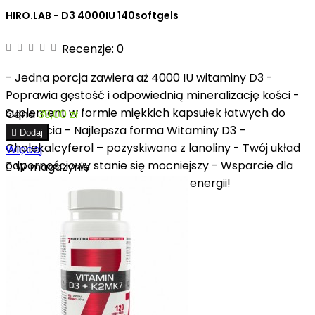
HIRO.LAB - D3 4000IU 140softgels
Recenzje:
0
- Jedna porcja zawiera aż 4000 IU witaminy D3 -
Poprawia gęstość i odpowiednią mineralizację kości -
Suplement w formie miękkich kapsułek łatwych do
Cena
39,00 zł
połknięcia - Najlepsza forma Witaminy D3 –

Dodaj
Cholekalcyferol – pozyskiwana z lanoliny - Twój układ
Więcej
odpornościowy stanie się mocniejszy - Wsparcie dla

W magazynie
Twojego samopoczucia, zastrzyk energii!