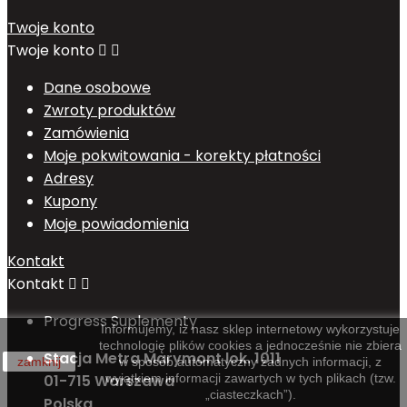
Twoje konto
Twoje konto


Dane osobowe
Zwroty produktów
Zamówienia
Moje pokwitowania - korekty płatności
Adresy
Kupony
Moje powiadomienia
Kontakt
Kontakt


Progress Suplementy
Informujemy, iż nasz sklep internetowy wykorzystuje
technologię plików cookies a jednocześnie nie zbiera
Stacja Metra Marymont lok. 1011
zamknij
w sposób automatyczny żadnych informacji, z
01-715 Warszawa
wyjątkiem informacji zawartych w tych plikach (tzw.
„ciasteczkach”).
Polska