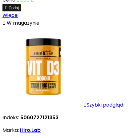

Dodaj
Więcej

W magazynie

Szybki podgląd
Indeks:
5060727121353
Marka:
Hiro.Lab