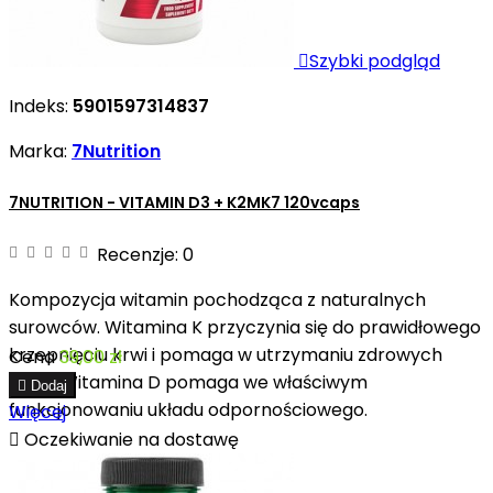

Szybki podgląd
Indeks:
5901597314837
Marka:
7Nutrition
7NUTRITION - VITAMIN D3 + K2MK7 120vcaps
Recenzje:
0
Kompozycja witamin pochodząca z naturalnych
surowców. Witamina K przyczynia się do prawidłowego
krzepnięciu krwi i pomaga w utrzymaniu zdrowych
Cena
39,00 zł
kości. Witamina D pomaga we właściwym

Dodaj
funkcjonowaniu układu odpornościowego.
Więcej

Oczekiwanie na dostawę