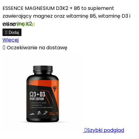
ESSENCE MAGNESIUM D3K2 + B6 to suplement
zawierający magnez oraz witaminę B6, witaminę D3 i
witaminę K2.
Cena
24,90 zł

Dodaj
Więcej

Oczekiwanie na dostawę

Szybki podgląd