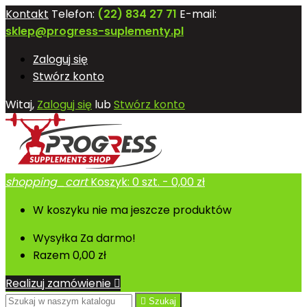
Kontakt
Telefon:
(22) 834 27 71
E-mail:
sklep@progress-suplementy.pl
Zaloguj się
Stwórz konto
Witaj,
Zaloguj się
lub
Stwórz konto
shopping_cart
Koszyk:
0
szt. - 0,00 zł
W koszyku nie ma jeszcze produktów
Wysyłka
Za darmo!
Razem
0,00 zł
Realizuj zamówienie


Szukaj