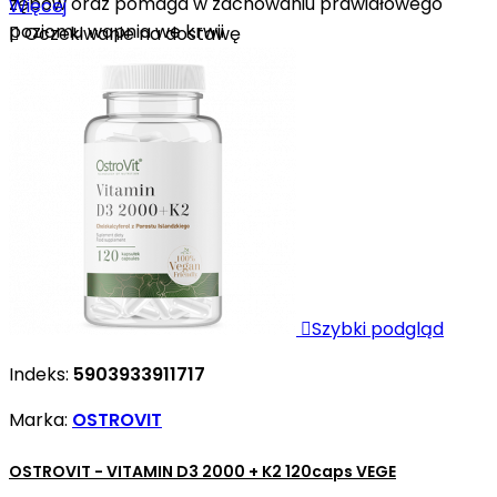
zębów oraz pomaga w zachowaniu prawidłowego
Więcej
poziomu wapnia we krwii

Oczekiwanie na dostawę

Szybki podgląd
Indeks:
5903933911717
Marka:
OSTROVIT
OSTROVIT - VITAMIN D3 2000 + K2 120caps VEGE