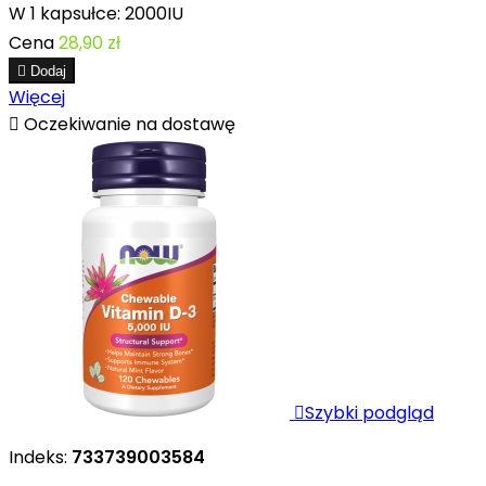
W 1 kapsułce: 2000IU
Cena
28,90 zł

Dodaj
Więcej

Oczekiwanie na dostawę

Szybki podgląd
Indeks:
733739003584