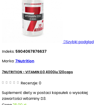

Szybki podgląd
Indeks:
5904067876637
Marka:
7Nutrition
7NUTRITION - VITAMIN D3 4000iu 120caps
Recenzje:
0
Suplement diety w postaci kapsułek o wysokiej
zawartości witaminy D3.
Cena
25,00 zł