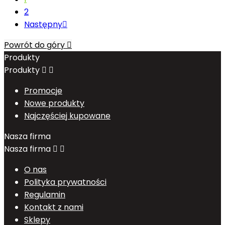
2
Następny

Powrót do góry

Produkty
Produkty


Promocje
Nowe produkty
Najczęściej kupowane
Nasza firma
Nasza firma


O nas
Polityka prywatności
Regulamin
Kontakt z nami
Sklepy