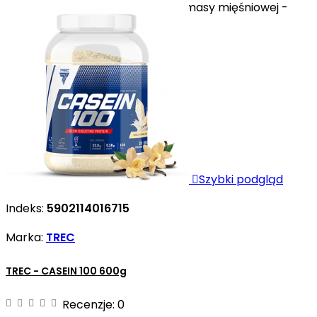
-Wspomaga budowanie czystej masy mięśniowej -
Ułatwia...

Szybki podgląd
Indeks:
5902114016715
Marka:
TREC
TREC - CASEIN 100 600g
Recenzje:
0