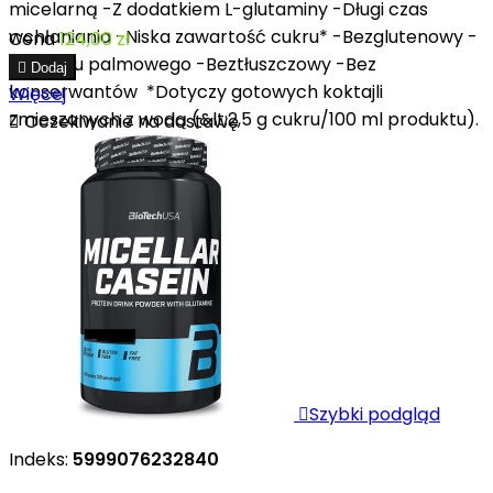
micelarną -Z dodatkiem L-glutaminy -Długi czas
wchłaniania -Niska zawartość cukru* -Bezglutenowy -
Cena
124,00 zł
Bez oleju palmowego -Beztłuszczowy -Bez

Dodaj
konserwantów *Dotyczy gotowych koktajli
Więcej
zmieszanych z wodą (&lt;2,5 g cukru/100 ml produktu).

Oczekiwanie na dostawę

Szybki podgląd
Indeks:
5999076232840