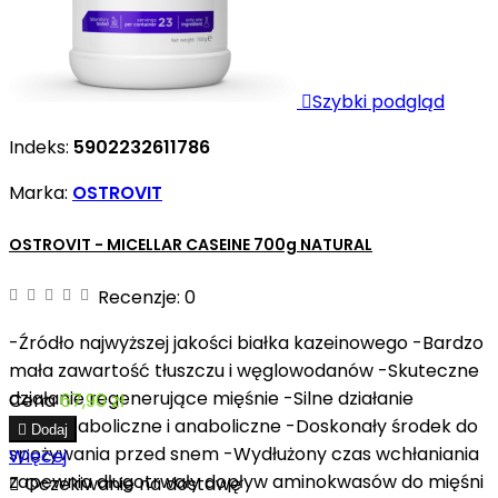

Szybki podgląd
Indeks:
5902232611786
Marka:
OSTROVIT
OSTROVIT - MICELLAR CASEINE 700g NATURAL
Recenzje:
0
-Źródło najwyższej jakości białka kazeinowego -Bardzo
mała zawartość tłuszczu i węglowodanów -Skuteczne
działanie regenerujące mięśnie -Silne działanie
Cena
67,90 zł
antykataboliczne i anaboliczne -Doskonały środek do

Dodaj
spożywania przed snem -Wydłużony czas wchłaniania
Więcej
zapewnia długotrwały dopływ aminokwasów do mięśni

Oczekiwanie na dostawę