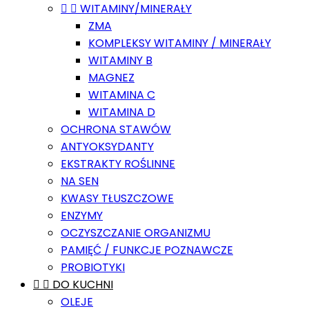


WITAMINY/MINERAŁY
ZMA
KOMPLEKSY WITAMINY / MINERAŁY
WITAMINY B
MAGNEZ
WITAMINA C
WITAMINA D
OCHRONA STAWÓW
ANTYOKSYDANTY
EKSTRAKTY ROŚLINNE
NA SEN
KWASY TŁUSZCZOWE
ENZYMY
OCZYSZCZANIE ORGANIZMU
PAMIĘĆ / FUNKCJE POZNAWCZE
PROBIOTYKI


DO KUCHNI
OLEJE