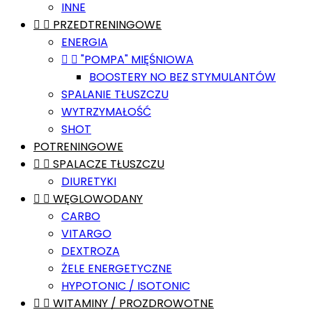
INNE


PRZEDTRENINGOWE
ENERGIA


"POMPA" MIĘŚNIOWA
BOOSTERY NO BEZ STYMULANTÓW
SPALANIE TŁUSZCZU
WYTRZYMAŁOŚĆ
SHOT
POTRENINGOWE


SPALACZE TŁUSZCZU
DIURETYKI


WĘGLOWODANY
CARBO
VITARGO
DEXTROZA
ŻELE ENERGETYCZNE
HYPOTONIC / ISOTONIC


WITAMINY / PROZDROWOTNE