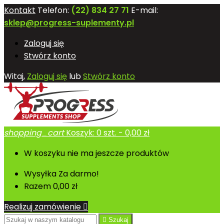
Kontakt
Telefon:
(22) 834 27 71
E-mail:
sklep@progress-suplementy.pl
Zaloguj się
Stwórz konto
Witaj,
Zaloguj się
lub
Stwórz konto
shopping_cart
Koszyk:
0
szt. - 0,00 zł
W koszyku nie ma jeszcze produktów
Wysyłka
Za darmo!
Razem
0,00 zł
Realizuj zamówienie


Szukaj