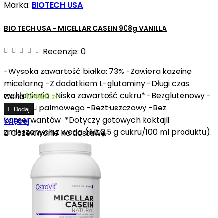
Marka:
BIOTECH USA
BIO TECH USA - MICELLAR CASEIN 908g VANILLA
Recenzje:
0
-Wysoka zawartość białka: 73% -Zawiera kazeinę
micelarną -Z dodatkiem L-glutaminy -Długi czas
wchłaniania -Niska zawartość cukru* -Bezglutenowy -
Cena
124,00 zł
Bez oleju palmowego -Beztłuszczowy -Bez

Dodaj
konserwantów *Dotyczy gotowych koktajli
Więcej
zmieszanych z wodą (&lt;2,5 g cukru/100 ml produktu).

Oczekiwanie na dostawę