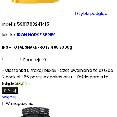

Szybki podgląd
Indeks:
5901703241415
Marka:
IRON HORSE SERIES
IHS - TOTAL SHAKE PROTEIN 85 2000g
Recenzje:
0
-Mieszanka 5 frakcji białek -Czas uwalniania to aż 6 do
7 godzin! -66 porcji w opakowaniu -Każda porcja to
24g białka
Cena
239,00 zł

Dodaj
Więcej

W magazynie