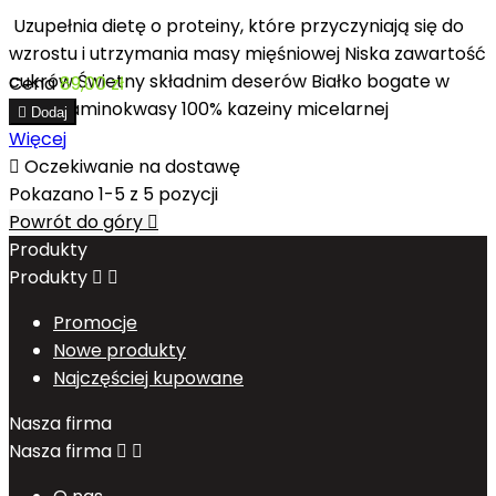
Uzupełnia dietę o proteiny, które przyczyniają się do
wzrostu i utrzymania masy mięśniowej Niska zawartość
cukrów Świetny składnim deserów Białko bogate w
Cena
89,00 zł
ważne aminokwasy 100% kazeiny micelarnej

Dodaj
Więcej

Oczekiwanie na dostawę
Pokazano 1-5 z 5 pozycji
Powrót do góry

Produkty
Produkty


Promocje
Nowe produkty
Najczęściej kupowane
Nasza firma
Nasza firma

