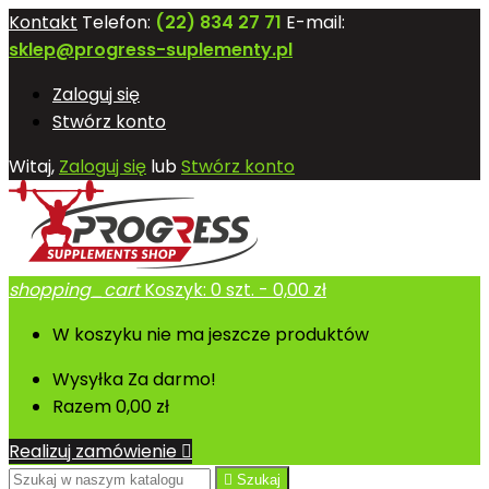
Kontakt
Telefon:
(22) 834 27 71
E-mail:
sklep@progress-suplementy.pl
Zaloguj się
Stwórz konto
Witaj,
Zaloguj się
lub
Stwórz konto
shopping_cart
Koszyk:
0
szt. - 0,00 zł
W koszyku nie ma jeszcze produktów
Wysyłka
Za darmo!
Razem
0,00 zł
Realizuj zamówienie


Szukaj