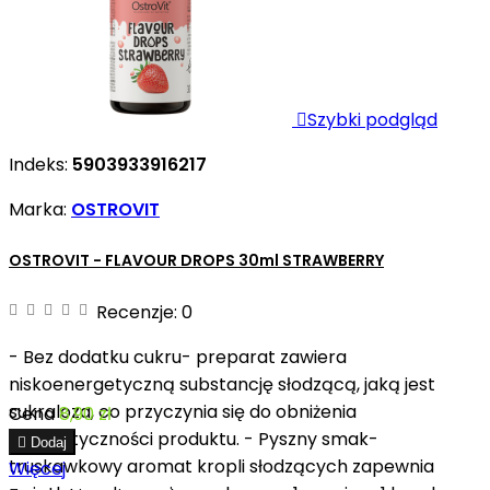

Szybki podgląd
Indeks:
5903933916217
Marka:
OSTROVIT
OSTROVIT - FLAVOUR DROPS 30ml STRAWBERRY
Recenzje:
0
- Bez dodatku cukru- preparat zawiera
niskoenergetyczną substancję słodzącą, jaką jest
sukraloza, co przyczynia się do obniżenia
Cena
8,90 zł
energetyczności produktu. - Pyszny smak-

Dodaj
truskawkowy aromat kropli słodzących zapewnia
Więcej