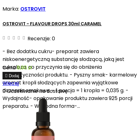
Marka:
OSTROVIT
OSTROVIT - FLAVOUR DROPS 30ml CARAMEL
Recenzje:
0
- Bez dodatku cukru- preparat zawiera
niskoenergetyczną substancję słodzącą, jaką jest
sukraloza, co przyczynia się do obniżenia
Cena
8,90 zł
energetyczności produktu. - Pyszny smak- karmelowy

Dodaj
aromat kropli słodzących zapewnia wyjątkowe
Więcej
doznania smakowe. - 1 porcja = 1 kropla = 0,035 g. -

Oczekiwanie na dostawę
Wydajność- opakowanie produktu zawiera 925 porcji
preparatu. - Wygodna forma-...