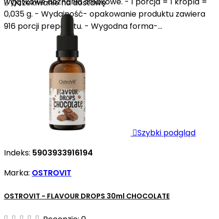
wyjątkowe doznania smakowe. - 1 porcja = 1 kropla =

Oczekiwanie na dostawę
0,035 g. - Wydajność- opakowanie produktu zawiera
916 porcji preparatu. - Wygodna forma-...

Szybki podgląd
Indeks:
5903933916194
Marka:
OSTROVIT
OSTROVIT - FLAVOUR DROPS 30ml CHOCOLATE