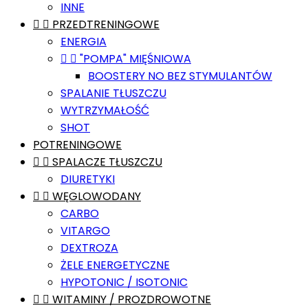
INNE


PRZEDTRENINGOWE
ENERGIA


"POMPA" MIĘŚNIOWA
BOOSTERY NO BEZ STYMULANTÓW
SPALANIE TŁUSZCZU
WYTRZYMAŁOŚĆ
SHOT
POTRENINGOWE


SPALACZE TŁUSZCZU
DIURETYKI


WĘGLOWODANY
CARBO
VITARGO
DEXTROZA
ŻELE ENERGETYCZNE
HYPOTONIC / ISOTONIC


WITAMINY / PROZDROWOTNE