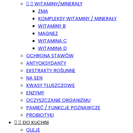


WITAMINY/MINERAŁY
ZMA
KOMPLEKSY WITAMINY / MINERAŁY
WITAMINY B
MAGNEZ
WITAMINA C
WITAMINA D
OCHRONA STAWÓW
ANTYOKSYDANTY
EKSTRAKTY ROŚLINNE
NA SEN
KWASY TŁUSZCZOWE
ENZYMY
OCZYSZCZANIE ORGANIZMU
PAMIĘĆ / FUNKCJE POZNAWCZE
PROBIOTYKI


DO KUCHNI
OLEJE