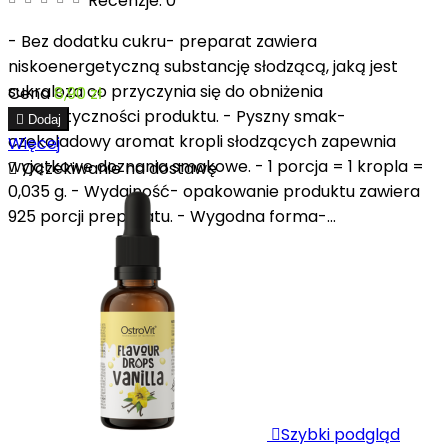
Recenzje:
0
- Bez dodatku cukru- preparat zawiera
niskoenergetyczną substancję słodzącą, jaką jest
sukraloza co przyczynia się do obniżenia
Cena
8,90 zł
energetyczności produktu. - Pyszny smak-

Dodaj
czekoladowy aromat kropli słodzących zapewnia
Więcej
wyjątkowe doznania smakowe. - 1 porcja = 1 kropla =

Oczekiwanie na dostawę
0,035 g. - Wydajność- opakowanie produktu zawiera
925 porcji preparatu. - Wygodna forma-...

Szybki podgląd