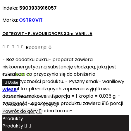
Indeks:
5903933916057
Marka:
OSTROVIT
OSTROVIT - FLAVOUR DROPS 30ml VANILLA
Recenzje:
0
- Bez dodatku cukru- preparat zawiera
niskoenergetyczną substancję słodzącą, jaką jest
sukraloza, co przyczynia się do obniżenia
Cena
8,90 zł
energetyczności produktu. - Pyszny smak- waniliowy

Dodaj
aromat kropli słodzących zapewnia wyjątkowe
Więcej
doznania smakowe. - 1 porcja = 1 kropla = 0,035 g. -

Oczekiwanie na dostawę
Wydajność- opakowanie produktu zawiera 916 porcji
Pokazano 1-4 z 4 pozycji
preparatu. - Wygodna forma-...
Powrót do góry

Produkty
Produkty

