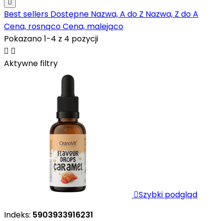

Best sellers
Dostępne
Nazwa, A do Z
Nazwa, Z do A
Cena, rosnąco
Cena, malejąco
Pokazano 1-4 z 4 pozycji


Aktywne filtry

Szybki podgląd
Indeks:
5903933916231