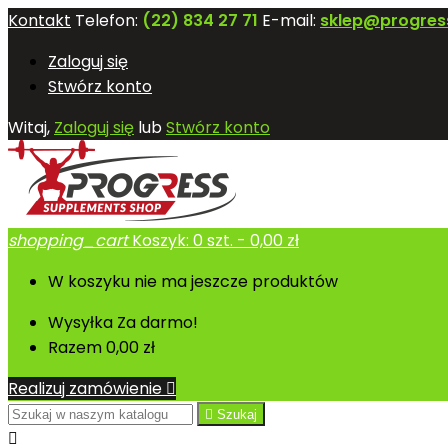
Kontakt
Telefon:
(22) 834 27 71
E-mail:
sklep@progres
Zaloguj się
Stwórz konto
Witaj,
Zaloguj się
lub
Stwórz konto
shopping_cart
Koszyk:
0
szt. - 0,00 zł
W koszyku nie ma jeszcze produktów
Wysyłka
Za darmo!
Razem
0,00 zł
Realizuj zamówienie


Szukaj
