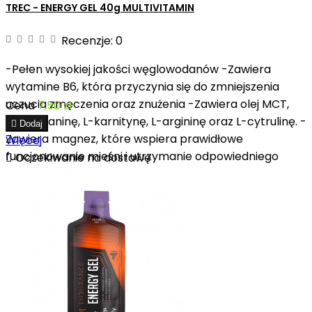
TREC - ENERGY GEL 40g MULTIVITAMIN
Recenzje:
0
-Pełen wysokiej jakości węglowodanów -Zawiera
wytamine B6, która przyczynia się do zmniejszenia
uczucia zmęczenia oraz znużenia -Zawiera olej MCT,
Cena
7,50 zł
beta-alaninę, L-karnitynę, L-argininę oraz L-cytrulinę. -

Dodaj
Zawiera magnez, które wspiera prawidłowe
Więcej
funcjonowanie mieśni i utrzymanie odpowiedniego

Oczekiwanie na dostawę
metabolizmu energetycznego.