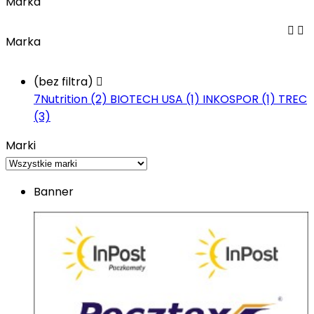
Marka


Marka
(bez filtra)

7Nutrition (2)
BIOTECH USA (1)
INKOSPOR (1)
TREC
(3)
Marki
Banner