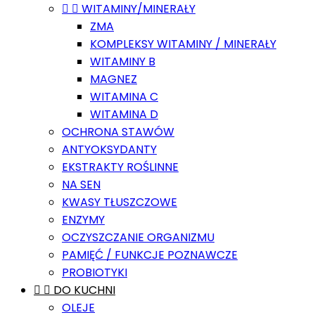


WITAMINY/MINERAŁY
ZMA
KOMPLEKSY WITAMINY / MINERAŁY
WITAMINY B
MAGNEZ
WITAMINA C
WITAMINA D
OCHRONA STAWÓW
ANTYOKSYDANTY
EKSTRAKTY ROŚLINNE
NA SEN
KWASY TŁUSZCZOWE
ENZYMY
OCZYSZCZANIE ORGANIZMU
PAMIĘĆ / FUNKCJE POZNAWCZE
PROBIOTYKI


DO KUCHNI
OLEJE