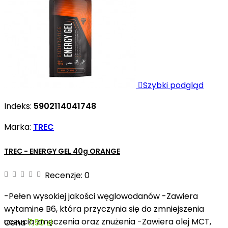

Szybki podgląd
Indeks:
5902114041748
Marka:
TREC
TREC - ENERGY GEL 40g ORANGE
Recenzje:
0
-Pełen wysokiej jakości węglowodanów -Zawiera
wytamine B6, która przyczynia się do zmniejszenia
uczucia zmęczenia oraz znużenia -Zawiera olej MCT,
Cena
7,50 zł