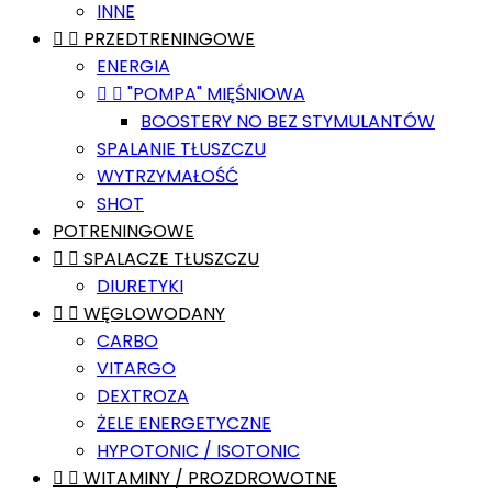
INNE


PRZEDTRENINGOWE
ENERGIA


"POMPA" MIĘŚNIOWA
BOOSTERY NO BEZ STYMULANTÓW
SPALANIE TŁUSZCZU
WYTRZYMAŁOŚĆ
SHOT
POTRENINGOWE


SPALACZE TŁUSZCZU
DIURETYKI


WĘGLOWODANY
CARBO
VITARGO
DEXTROZA
ŻELE ENERGETYCZNE
HYPOTONIC / ISOTONIC


WITAMINY / PROZDROWOTNE