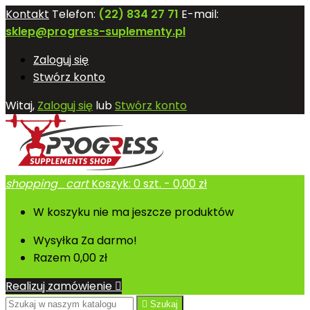
Kontakt
Telefon:
(22) 834 27 71
E-mail:
sklep@progress-suplementy.pl
Zaloguj się
Stwórz konto
Witaj,
Zaloguj się
lub
Stwórz konto
shopping_cart
Koszyk:
0
szt. - 0,00 zł
W koszyku nie ma jeszcze produktów
Wysyłka
Za darmo!
Razem
0,00 zł
Realizuj zamówienie


Szukaj