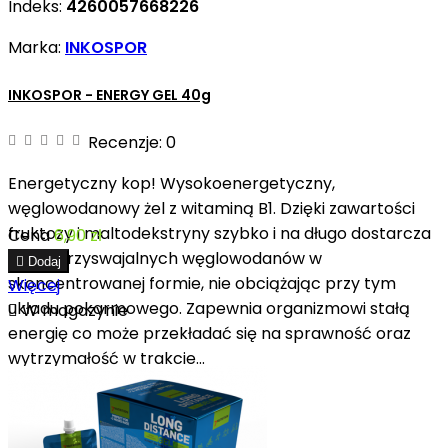
Indeks:
4260057668226
Marka:
INKOSPOR
INKOSPOR - ENERGY GEL 40g
Recenzje:
0
Energetyczny kop! Wysokoenergetyczny,
węglowodanowy żel z witaminą B1. Dzięki zawartości
fruktozy i maltodekstryny szybko i na długo dostarcza
Cena
6,90 zł
łatwo przyswajalnych węglowodanów w

Dodaj
skoncentrowanej formie, nie obciążając przy tym
Więcej
układu pokarmowego. Zapewnia organizmowi stałą

W magazynie
energię co może przekładać się na sprawność oraz
wytrzymałość w trakcie...