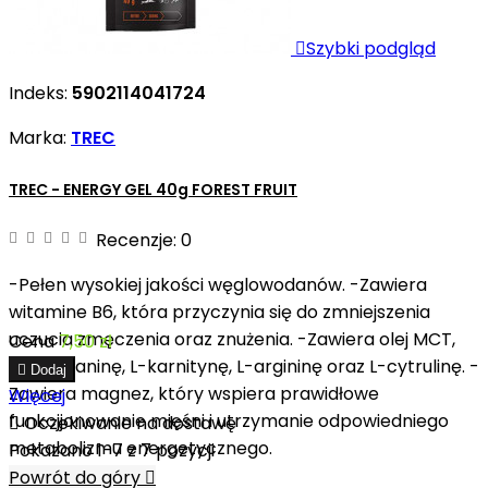

Szybki podgląd
Indeks:
5902114041724
Marka:
TREC
TREC - ENERGY GEL 40g FOREST FRUIT
Recenzje:
0
-Pełen wysokiej jakości węglowodanów. -Zawiera
witamine B6, która przyczynia się do zmniejszenia
uczucia zmęczenia oraz znużenia. -Zawiera olej MCT,
Cena
7,50 zł
beta-alaninę, L-karnitynę, L-argininę oraz L-cytrulinę. -

Dodaj
Zawiera magnez, który wspiera prawidłowe
Więcej
funkcjjonowanie mięśni i utrzymanie odpowiedniego

Oczekiwanie na dostawę
metabolizmu energetycznego.
Pokazano 1-7 z 7 pozycji
Powrót do góry
