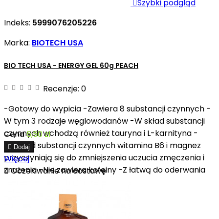

Szybki podgląd
Indeks:
5999076205226
Marka:
BIOTECH USA
BIO TECH USA - ENERGY GEL 60g PEACH
Recenzje:
0
-Gotowy do wypicia -Zawiera 8 substancji czynnych -
W tym 3 rodzaje węglowodanów -W skład substancji
czynnych wchodzą również tauryna i L-karnityna -
Cena
6,50 zł
Spośród substancji czynnych witamina B6 i magnez

Dodaj
przyczyniają się do zmniejszenia uczucia zmęczenia i
Więcej
znużenia -Nie zawiera kofeiny -Z łatwą do oderwania

Oczekiwanie na dostawę
górną częścią -Wegański