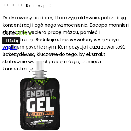
Recenzje:
0
Dedykowany osobom, które żyją aktywnie, potrzebują
koncentracji i ogólnego wzmocnienia. Bacopa monnieri
skutecznie wspiera pracę mózgu, pamięć i
Cena
26,90 zł
koncentrację. Redukuje stres wywołany wytężonym

Dodaj
wysiłkiem psychicznym. Kompozycja i duża zawartość
Więcej
bakozydów są kluczowe do tego, by ekstrakt

Oczekiwanie na dostawę
skutecznie wspierał pracę mózgu, pamięć i
koncentrację.