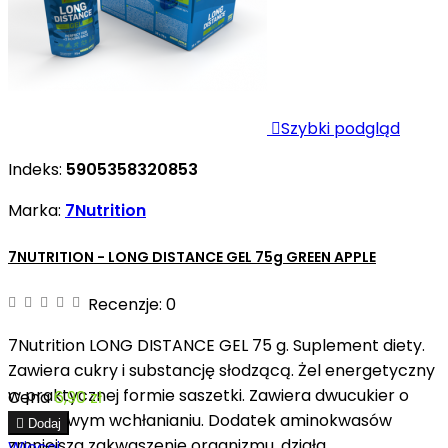

Szybki podgląd
Indeks:
5905358320853
Marka:
7Nutrition
7NUTRITION - LONG DISTANCE GEL 75g GREEN APPLE
Recenzje:
0
7Nutrition LONG DISTANCE GEL 75 g. Suplement diety.
Zawiera cukry i substancję słodzącą. Żel energetyczny
w praktycznej formie saszetki. Zawiera dwucukier o
Cena
6,90 zł
stopniowym wchłanianiu. Dodatek aminokwasów

Dodaj
zmniejsza zakwaszenie organizmu, działa
Więcej