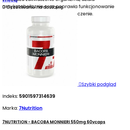
antykatabolicznie oraz poprawia funkcjonowanie

Oczekiwanie na dostawę
układu nerwowego i niweluje zmęczenie.

Szybki podgląd
Indeks:
5901597314639
Marka:
7Nutrition
7NUTRITION - BACOBA MONNIERI 550mg 60vcaps