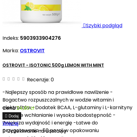

Szybki podgląd
Indeks:
5903933904276
Marka:
OSTROVIT
OSTROVIT - ISOTONIC 500g LEMON WITH MINT
Recenzje:
0
-Najlepszy sposób na prawidłowe nawilżenie -
Bogactwo rozpuszczalnych w wodzie witamin i
elektrolitów -Dodatek BCAA, L-glutaminy i L-karnityny
Cena
24,90 zł
-Szybkie wchłanianie i wysoka biodostępność -

Dodaj
Zwiększa wydajność i energię -Łatwe do
Więcej
przygotowania -50 porcji w opakowaniu

Oczekiwanie na dostawę