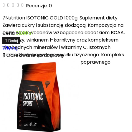
Recenzje:
0
7Nutrition ISOTONIC GOLD 1000g. Suplement diety.
Zawiera cukry i substancję słodzącą. Kompozycja na
bazie węglowodanów wzbogacona dodatkiem BCAA,
Cena
39,00 zł
D-rybozy, winianem l-karnityny oraz kompleksem

Dodaj
niezbędnych minerałów i witaminy C, istotnych
Więcej
podczas intensywnego wysiłku fizycznego. Kompleks

Oczekiwanie na dostawę
węglowodanów przyczynia się do poprawnego
funkcjonowania mięśni...