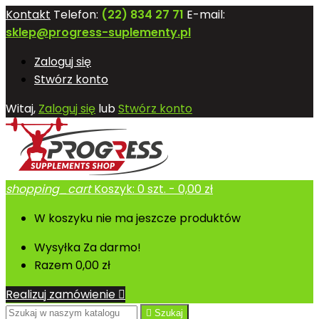
Kontakt
Telefon:
(22) 834 27 71
E-mail:
sklep@progress-suplementy.pl
Zaloguj się
Stwórz konto
Witaj,
Zaloguj się
lub
Stwórz konto
shopping_cart
Koszyk:
0
szt. - 0,00 zł
W koszyku nie ma jeszcze produktów
Wysyłka
Za darmo!
Razem
0,00 zł
Realizuj zamówienie


Szukaj