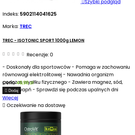

Szybki podgląd
Indeks:
5902114041625
Marka:
TREC
TREC - ISOTONIC SPORT 1000g LEMON
Recenzje:
0
- Doskonały dla sportowców - Pomaga w zachowaniu
równowagi elektrolitowej - Nawadnia organizm
podczas wysiłku fizycznego - Zawiera magnez, sód,
Cena
49,99 zł
chlor i wapń - Sprawdzi się podczas upalnych dni

Dodaj
Więcej

Oczekiwanie na dostawę