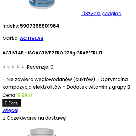

Szybki podgląd
Indeks:
5907368801964
Marka:
ACTIVLAB
ACTIVLAB - ISOACTIVE ZERO 225g GRAPEFRUIT
Recenzje:
0
- Nie zawiera węglowodanów (cukrów) - Optymalna
kompozycja elektrolitów - Dodatek witamin z grupy B
Cena
19,99 zł

Dodaj
Więcej

Oczekiwanie na dostawę