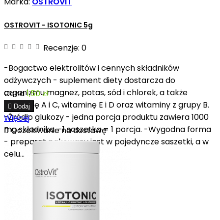
Marka:
OSTROVIT
OSTROVIT - ISOTONIC 5g
Recenzje:
0
-Bogactwo elektrolitów i cennych składników
odżywczych - suplement diety dostarcza do
organizmu magnez, potas, sód i chlorek, a także
Cena
1,50 zł
witaminę A i C, witaminę E i D oraz witaminy z grupy B.

Dodaj
-Źródło glukozy - jedna porcja produktu zawiera 1000
Więcej
mg składnika. -1 saszetka = 1 porcja. -Wygodna forma

Oczekiwanie na dostawę
- preparat pakowany jest w pojedyncze saszetki, a w
celu...