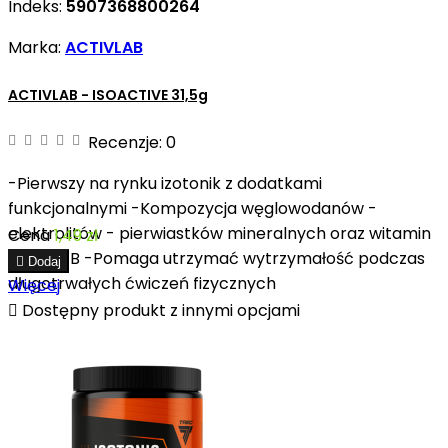
Indeks:
5907368800264
Marka:
ACTIVLAB
ACTIVLAB - ISOACTIVE 31,5g
Recenzje:
0
-Pierwszy na rynku izotonik z dodatkami
funkcjonalnymi -Kompozycja węglowodanów -
elektrolitów - pierwiastków mineralnych oraz witamin
Cena
1,49 zł
z grupy B -Pomaga utrzymać wytrzymałość podczas

Dodaj
długotrwałych ćwiczeń fizycznych
Więcej

Dostępny produkt z innymi opcjami