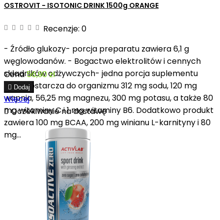
OSTROVIT - ISOTONIC DRINK 1500g ORANGE
Recenzje:
0
- Źródło glukozy- porcja preparatu zawiera 6,1 g
węglowodanów. - Bogactwo elektrolitów i cennych
składników odżywczych- jedna porcja suplementu
Cena
56,90 zł
diety dostarcza do organizmu 312 mg sodu, 120 mg

Dodaj
wapnia, 56,25 mg magnezu, 300 mg potasu, a także 80
Więcej
mg witaminy C i 1 mg witaminy B6. Dodatkowo produkt

Oczekiwanie na dostawę
zawiera 100 mg BCAA, 200 mg winianu L-karnityny i 80
mg...