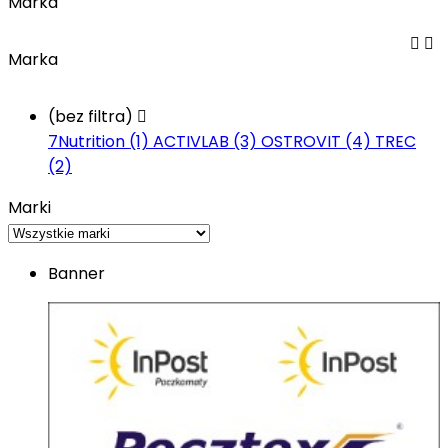
Marka


Marka
(bez filtra)

7Nutrition (1)
ACTIVLAB (3)
OSTROVIT (4)
TREC
(2)
Marki
Banner