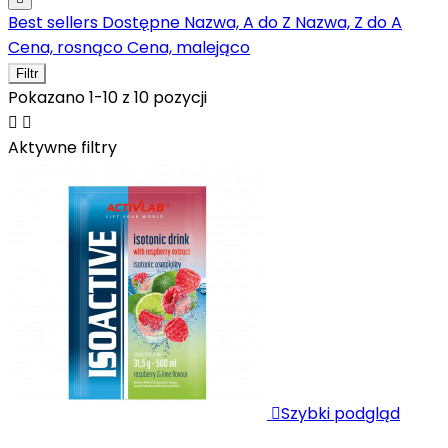
Best sellers
Dostępne
Nazwa, A do Z
Nazwa, Z do A
Cena, rosnąco
Cena, malejąco
Filtr
Pokazano 1-10 z 10 pozycji


Aktywne filtry

Szybki podgląd