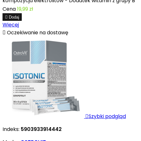
kompozycja elektrolitów - Dodatek witamin z grupy B
Cena
19,99 zł

Dodaj
Więcej

Oczekiwanie na dostawę

Szybki podgląd
Indeks:
5903933914442