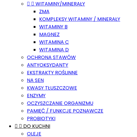


WITAMINY/MINERAŁY
ZMA
KOMPLEKSY WITAMINY / MINERAŁY
WITAMINY B
MAGNEZ
WITAMINA C
WITAMINA D
OCHRONA STAWÓW
ANTYOKSYDANTY
EKSTRAKTY ROŚLINNE
NA SEN
KWASY TŁUSZCZOWE
ENZYMY
OCZYSZCZANIE ORGANIZMU
PAMIĘĆ / FUNKCJE POZNAWCZE
PROBIOTYKI


DO KUCHNI
OLEJE