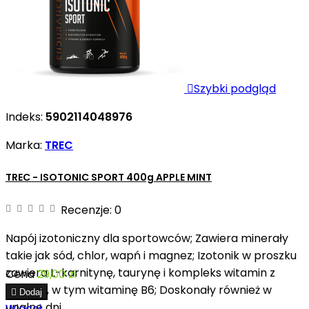

Szybki podgląd
Indeks:
5902114048976
Marka:
TREC
TREC - ISOTONIC SPORT 400g APPLE MINT
Recenzje:
0
Napój izotoniczny dla sportowców; Zawiera minerały
takie jak sód, chlor, wapń i magnez; Izotonik w proszku
zawiera L-karnitynę, taurynę i kompleks witamin z
Cena
29,00 zł
grupy B, w tym witaminę B6; Doskonały również w

Dodaj
upalne dni
Więcej