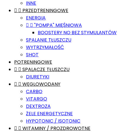
INNE


PRZEDTRENINGOWE
ENERGIA


"POMPA" MIĘŚNIOWA
BOOSTERY NO BEZ STYMULANTÓW
SPALANIE TŁUSZCZU
WYTRZYMAŁOŚĆ
SHOT
POTRENINGOWE


SPALACZE TŁUSZCZU
DIURETYKI


WĘGLOWODANY
CARBO
VITARGO
DEXTROZA
ŻELE ENERGETYCZNE
HYPOTONIC / ISOTONIC


WITAMINY / PROZDROWOTNE