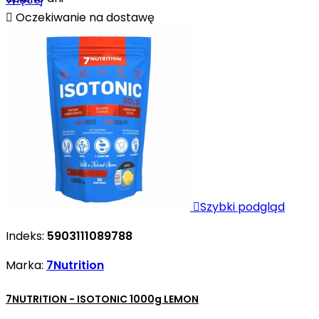

Oczekiwanie na dostawę

Szybki podgląd
Indeks:
5903111089788
Marka:
7Nutrition
7NUTRITION - ISOTONIC 1000g LEMON