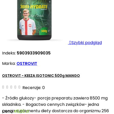

Szybki podgląd
Indeks:
5903933909035
Marka:
OSTROVIT
OSTROVIT - KEEZA ISOTONIC 500g MANGO
Recenzje:
0
- Źródło glukozy- porcja preparatu zawiera 8500 mg
składnika. - Bogactwo cennych związków- jedna
porcja suplementu diety dostarcza do organizmu 256
Cena
45,00 zł