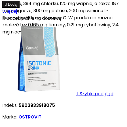
mg sodu, 394 mg chlorku, 120 mg wapnia, a także 187

Dodaj
mg magnezu, 300 mg potasu, 200 mg winianu L-
Więcej
karnityny i 80 mg witaminy C. W produkcie można

Oczekiwanie na dostawę
znaleźć też 0,165 mg tiaminy, 0,21 mg ryboflawiny, 2,4
mg niacyny...

Szybki podgląd
Indeks:
5903933918075
Marka:
OSTROVIT