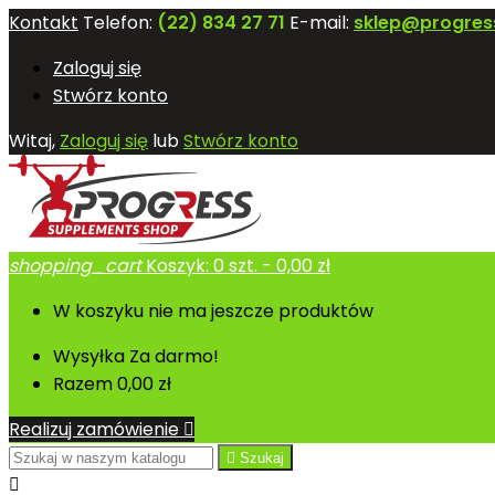
Kontakt
Telefon:
(22) 834 27 71
E-mail:
sklep@progres
Zaloguj się
Stwórz konto
Witaj,
Zaloguj się
lub
Stwórz konto
shopping_cart
Koszyk:
0
szt. - 0,00 zł
W koszyku nie ma jeszcze produktów
Wysyłka
Za darmo!
Razem
0,00 zł
Realizuj zamówienie


Szukaj
