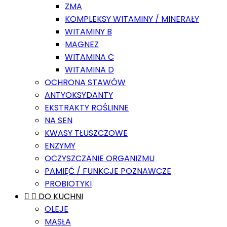
ZMA
KOMPLEKSY WITAMINY / MINERAŁY
WITAMINY B
MAGNEZ
WITAMINA C
WITAMINA D
OCHRONA STAWÓW
ANTYOKSYDANTY
EKSTRAKTY ROŚLINNE
NA SEN
KWASY TŁUSZCZOWE
ENZYMY
OCZYSZCZANIE ORGANIZMU
PAMIĘĆ / FUNKCJE POZNAWCZE
PROBIOTYKI


DO KUCHNI
OLEJE
MASŁA