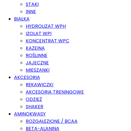
STAKI
INNE
BIAŁKA
HYDROLIZAT WPH
IZOLAT WPI
KONCENTRAT WPC
KAZEINA
ROŚLINNE
JAJECZNE
MIESZANKI
AKCESORIA
RĘKAWICZKI
AKCESORIA TRENINGOWE
ODZIEŻ
SHAKER
AMINOKWASY
ROZGAŁĘZIONE / BCAA
BETA-ALANINA