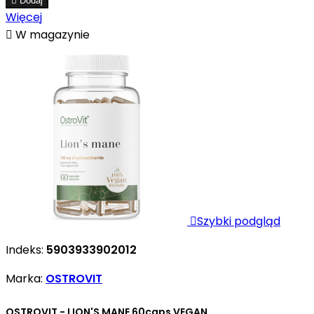

Dodaj
Więcej

W magazynie

Szybki podgląd
Indeks:
5903933902012
Marka:
OSTROVIT
OSTROVIT - LION'S MANE 60caps VEGAN