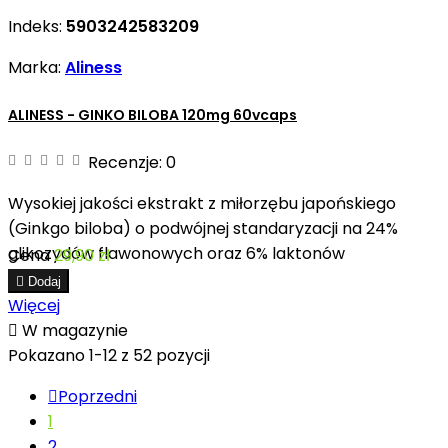
Indeks:
5903242583209
Marka:
Aliness
ALINESS - GINKO BILOBA 120mg 60vcaps
Recenzje:
0
Wysokiej jakości ekstrakt z miłorzębu japońskiego
(Ginkgo biloba) o podwójnej standaryzacji na 24%
glikozydów flawonowych oraz 6% laktonów
Cena
29,90 zł

Dodaj
Więcej

W magazynie
Pokazano 1-12 z 52 pozycji

Poprzedni
1
2