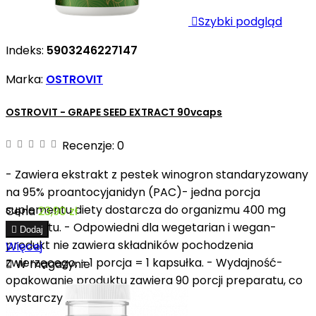

Szybki podgląd
Indeks:
5903246227147
Marka:
OSTROVIT
OSTROVIT - GRAPE SEED EXTRACT 90vcaps
Recenzje:
0
- Zawiera ekstrakt z pestek winogron standaryzowany
na 95% proantocyjanidyn (PAC)- jedna porcja
suplementu diety dostarcza do organizmu 400 mg
Cena
23,90 zł
ekstraktu. - Odpowiedni dla wegetarian i wegan-

Dodaj
produkt nie zawiera składników pochodzenia
Więcej
zwierzęcego. - 1 porcja = 1 kapsułka. - Wydajność-

W magazynie
opakowanie produktu zawiera 90 porcji preparatu, co
wystarczy na trzy...