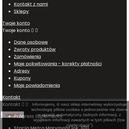
Kontakt z nami
Sklepy
Twoje konto
Twoje konto


Dane osobowe
Zwroty produktów
Zamówienia
Moje pokwitowania - korekty płatności
Adresy
Kupony
Moje powiadomienia
Kontakt
Kontakt


Informujemy, iż nasz sklep internetowy wykorzystuje
technologię plików cookies a jednocześnie nie zbiera
zamknij
w sposób automatyczny żadnych informacji, z
Progress Suplementy
wyjątkiem informacji zawartych w tych plikach (tzw.
„ciasteczkach”).
Stacja Metra Marymont lok. 1011