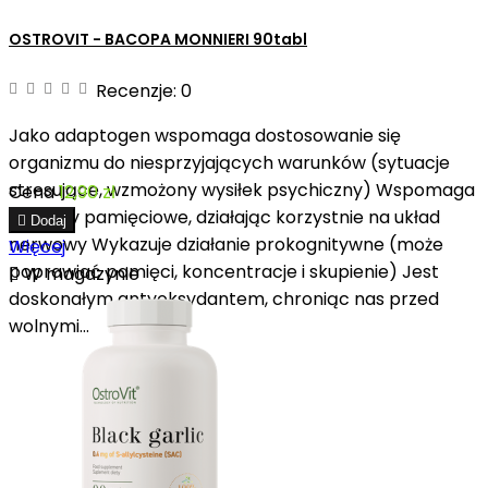
OSTROVIT - BACOPA MONNIERI 90tabl
Recenzje:
0
Jako adaptogen wspomaga dostosowanie się
organizmu do niesprzyjających warunków (sytuacje
stresujące, wzmożony wysiłek psychiczny) Wspomaga
Cena
12,90 zł
procesy pamięciowe, działając korzystnie na układ

Dodaj
nerwowy Wykazuje działanie prokognitywne (może
Więcej
poprawiać pamięci, koncentracje i skupienie) Jest

W magazynie
doskonałym antyoksydantem, chroniąc nas przed
wolnymi...