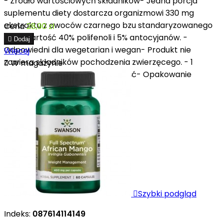
- Źródło wartościowych składników- Jedna porcja
suplementu diety dostarcza organizmowi 330 mg
ekstraktu z owoców czarnego bzu standaryzowanego
Cena
28,90 zł
na zawartość 40% polifenoli i 5% antocyjanów. -

Dodaj
Odpowiedni dla wegetarian i wegan- Produkt nie
Więcej
zawiera składników pochodzenia zwierzęcego. - 1

W magazynie
porcja = 1 kapsułka. - Skuteczność- Opakowanie
produktu zawiera 90...

Szybki podgląd
Indeks:
087614114149