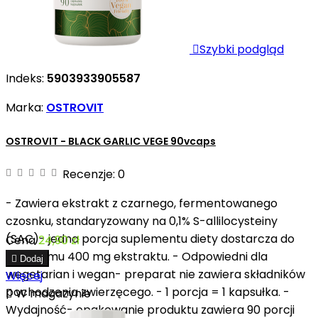

Szybki podgląd
Indeks:
5903933905587
Marka:
OSTROVIT
OSTROVIT - BLACK GARLIC VEGE 90vcaps
Recenzje:
0
- Zawiera ekstrakt z czarnego, fermentowanego
czosnku, standaryzowany na 0,1% S-allilocysteiny
(SAC)- jedna porcja suplementu diety dostarcza do
Cena
24,90 zł
organizmu 400 mg ekstraktu. - Odpowiedni dla

Dodaj
wegetarian i wegan- preparat nie zawiera składników
Więcej
pochodzenia zwierzęcego. - 1 porcja = 1 kapsułka. -

W magazynie
Wydajność- opakowanie produktu zawiera 90 porcji