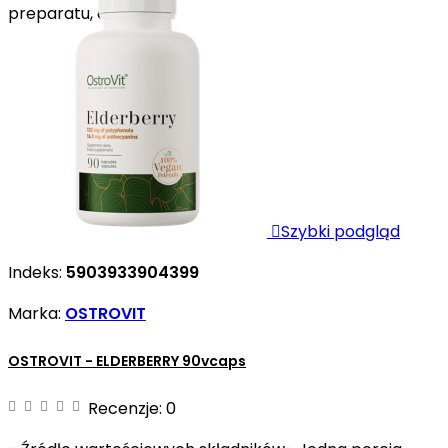
preparatu, co...

Szybki podgląd
Indeks:
5903933904399
Marka:
OSTROVIT
OSTROVIT - ELDERBERRY 90vcaps
Recenzje:
0