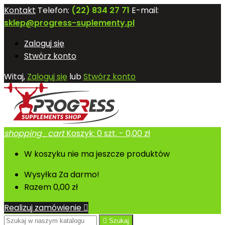
Kontakt
Telefon:
(22) 834 27 71
E-mail:
sklep@progress-suplementy.pl
Zaloguj się
Stwórz konto
Witaj,
Zaloguj się
lub
Stwórz konto
shopping_cart
Koszyk:
0
szt. - 0,00 zł
W koszyku nie ma jeszcze produktów
Wysyłka
Za darmo!
Razem
0,00 zł
Realizuj zamówienie


Szukaj