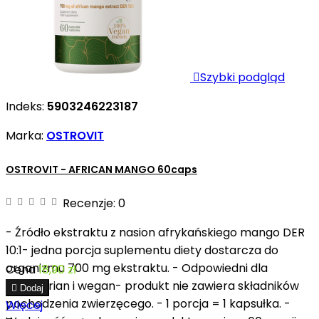

Szybki podgląd
Indeks:
5903246223187
Marka:
OSTROVIT
OSTROVIT - AFRICAN MANGO 60caps
Recenzje:
0
- Źródło ekstraktu z nasion afrykańskiego mango DER
10:1- jedna porcja suplementu diety dostarcza do
organizmu 700 mg ekstraktu. - Odpowiedni dla
Cena
18,90 zł
wegetarian i wegan- produkt nie zawiera składników

Dodaj
pochodzenia zwierzęcego. - 1 porcja = 1 kapsułka. -
Więcej