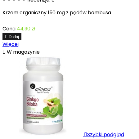
Krzem organiczny 150 mg z pędów bambusa
Cena
44,90 zł

Dodaj
Więcej

W magazynie

Szybki podgląd