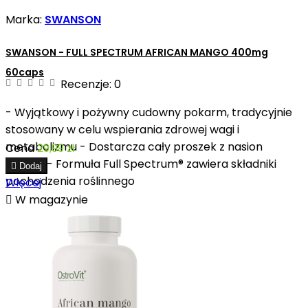
Marka:
SWANSON
SWANSON - FULL SPECTRUM AFRICAN MANGO 400mg
60caps
Recenzje:
0
- Wyjątkowy i pożywny cudowny pokarm, tradycyjnie
stosowany w celu wspierania zdrowej wagi i
metabolizmu - Dostarcza cały proszek z nasion
Cena
29,99 zł
Irvingia - Formuła Full Spectrum® zawiera składniki

Dodaj
pochodzenia roślinnego
Więcej

W magazynie