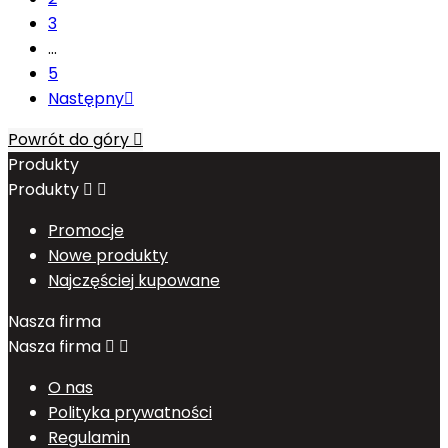
3
…
5
Następny

Powrót do góry

Produkty
Produkty


Promocje
Nowe produkty
Najczęściej kupowane
Nasza firma
Nasza firma


O nas
Polityka prywatności
Regulamin