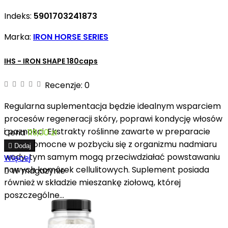
Indeks:
5901703241873
Marka:
IRON HORSE SERIES
IHS - IRON SHAPE 180caps
Recenzje:
0
Regularna suplementacja będzie idealnym wsparciem
procesów regeneracji skóry, poprawi kondycję włosów
i paznokci. Ekstrakty roślinne zawarte w preparacie
Cena
119,00 zł
będą pomocne w pozbyciu się z organizmu nadmiaru

Dodaj
wody, tym samym mogą przeciwdziałać powstawaniu
Więcej
nowych komórek cellulitowych. Suplement posiada

W magazynie
również w składzie mieszankę ziołową, której
poszczególne...