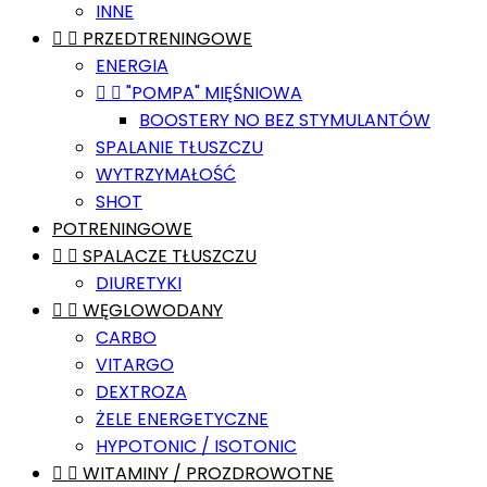
INNE


PRZEDTRENINGOWE
ENERGIA


"POMPA" MIĘŚNIOWA
BOOSTERY NO BEZ STYMULANTÓW
SPALANIE TŁUSZCZU
WYTRZYMAŁOŚĆ
SHOT
POTRENINGOWE


SPALACZE TŁUSZCZU
DIURETYKI


WĘGLOWODANY
CARBO
VITARGO
DEXTROZA
ŻELE ENERGETYCZNE
HYPOTONIC / ISOTONIC


WITAMINY / PROZDROWOTNE