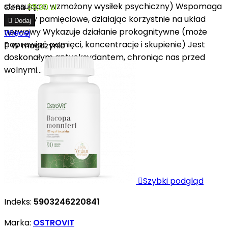
stresujące, wzmożony wysiłek psychiczny) Wspomaga
Cena
25,90 zł
procesy pamięciowe, działając korzystnie na układ

Dodaj
nerwowy Wykazuje działanie prokognitywne (może
Więcej
poprawiać pamięci, koncentracje i skupienie) Jest

W magazynie
doskonałym antyoksydantem, chroniąc nas przed
wolnymi...

Szybki podgląd
Indeks:
5903246220841
Marka:
OSTROVIT