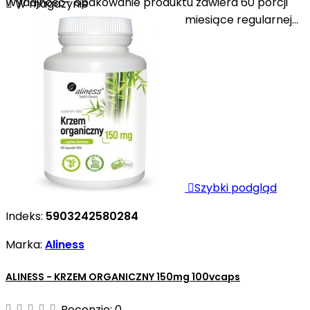
Wydajność- opakowanie produktu zawiera 60 porcji

W magazynie
preparatu, co wystarczy na dwa miesiące regularnej...

Szybki podgląd
Indeks:
5903242580284
Marka:
Aliness
ALINESS - KRZEM ORGANICZNY 150mg 100vcaps
Recenzje:
0