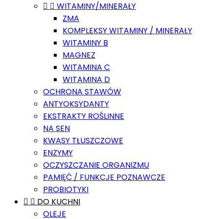


WITAMINY/MINERAŁY
ZMA
KOMPLEKSY WITAMINY / MINERAŁY
WITAMINY B
MAGNEZ
WITAMINA C
WITAMINA D
OCHRONA STAWÓW
ANTYOKSYDANTY
EKSTRAKTY ROŚLINNE
NA SEN
KWASY TŁUSZCZOWE
ENZYMY
OCZYSZCZANIE ORGANIZMU
PAMIĘĆ / FUNKCJE POZNAWCZE
PROBIOTYKI


DO KUCHNI
OLEJE