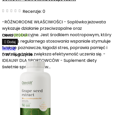
Recenzje:
0
-RÓŻNORODNE WŁAŚCIWOŚCI - Soplówka jeżowata
wykazuje działanie przeciwzapalne oraz
neuroprotekcyjne. Jest środkiem nootropowym, który
Cena
19,00 zł
podczas regularnego stosowania wspaniale stymuluje

Dodaj
funkcje poznawcze, łagodzi stres, poprawia pamięć i
Więcej
nastrój, a także zwiększa efektywność uczenia się. -

W magazynie
IDEALNY DLA SPORTOWCÓW - Suplement diety
świetnie sprawdzi się w...