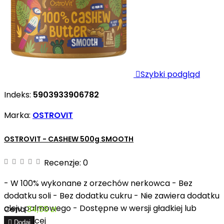

Szybki podgląd
Indeks:
5903933906782
Marka:
OSTROVIT
OSTROVIT - CASHEW 500g SMOOTH
Recenzje:
0
- W 100% wykonane z orzechów nerkowca - Bez
dodatku soli - Bez dodatku cukru - Nie zawiera dodatku
oleju palmowego - Dostępne w wersji gładkiej lub
Cena
34,55 zł
chrupiącej

Dodaj