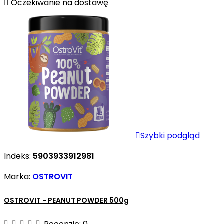

Oczekiwanie na dostawę

Szybki podgląd
Indeks:
5903933912981
Marka:
OSTROVIT
OSTROVIT - PEANUT POWDER 500g