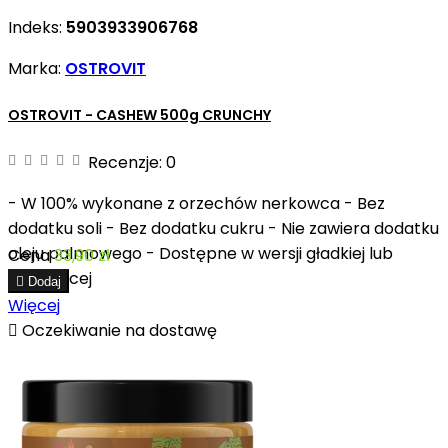
Indeks:
5903933906768
Marka:
OSTROVIT
OSTROVIT - CASHEW 500g CRUNCHY
Recenzje:
0
- W 100% wykonane z orzechów nerkowca - Bez
dodatku soli - Bez dodatku cukru - Nie zawiera dodatku
oleju palmowego - Dostępne w wersji gładkiej lub
Cena
33,90 zł
chrupiącej

Dodaj
Więcej

Oczekiwanie na dostawę