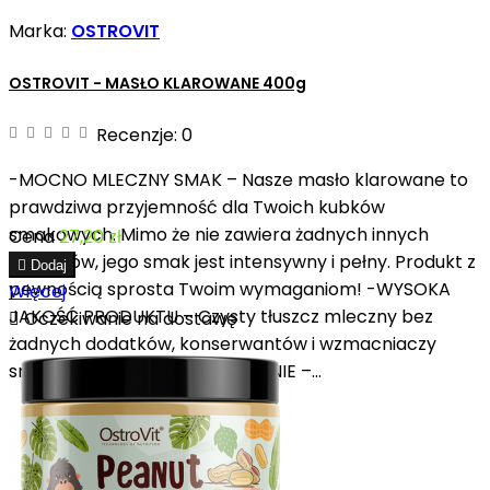
Marka:
OSTROVIT
OSTROVIT - MASŁO KLAROWANE 400g
Recenzje:
0
-MOCNO MLECZNY SMAK – Nasze masło klarowane to
prawdziwa przyjemność dla Twoich kubków
smakowych. Mimo że nie zawiera żadnych innych
Cena
27,20 zł
dodatków, jego smak jest intensywny i pełny. Produkt z

Dodaj
pewnością sprosta Twoim wymaganiom! -WYSOKA
Więcej
JAKOŚĆ PRODUKTU – Czysty tłuszcz mleczny bez

Oczekiwanie na dostawę
żadnych dodatków, konserwantów i wzmacniaczy
smaku. -WYGODNE OPAKOWANIE –...