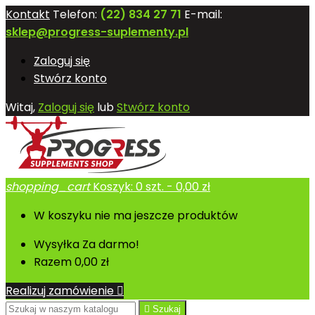
Kontakt
Telefon:
(22) 834 27 71
E-mail:
sklep@progress-suplementy.pl
Zaloguj się
Stwórz konto
Witaj,
Zaloguj się
lub
Stwórz konto
shopping_cart
Koszyk:
0
szt. - 0,00 zł
W koszyku nie ma jeszcze produktów
Wysyłka
Za darmo!
Razem
0,00 zł
Realizuj zamówienie


Szukaj