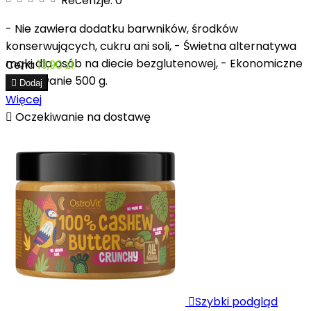
Recenzje:
0
- Nie zawiera dodatku barwników, środków
konserwujących, cukru ani soli, - Świetna alternatywa
mąki dla osób na diecie bezglutenowej, - Ekonomiczne
Cena
13,90 zł
opakowanie 500 g.

Dodaj
Więcej

Oczekiwanie na dostawę

Szybki podgląd