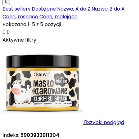

Best sellers
Dostępne
Nazwa, A do Z
Nazwa, Z do A
Cena, rosnąco
Cena, malejąco
Pokazano 1-5 z 5 pozycji


Aktywne filtry

Szybki podgląd
Indeks:
5903933911304