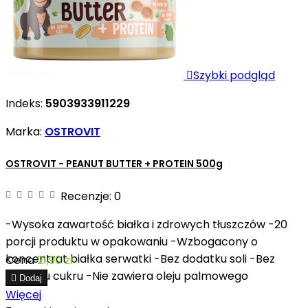

Szybki podgląd
Indeks:
5903933911229
Marka:
OSTROVIT
OSTROVIT - PEANUT BUTTER + PROTEIN 500g
Recenzje:
0
-Wysoka zawartość białka i zdrowych tłuszczów -20
porcji produktu w opakowaniu -Wzbogacony o
koncentrat białka serwatki -Bez dodatku soli -Bez
Cena
21,90 zł
dodatku cukru -Nie zawiera oleju palmowego

Dodaj
Więcej