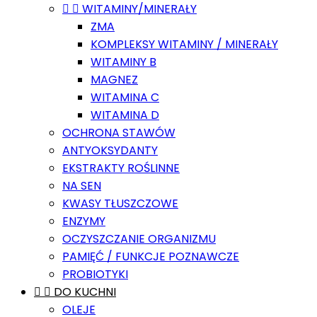


WITAMINY/MINERAŁY
ZMA
KOMPLEKSY WITAMINY / MINERAŁY
WITAMINY B
MAGNEZ
WITAMINA C
WITAMINA D
OCHRONA STAWÓW
ANTYOKSYDANTY
EKSTRAKTY ROŚLINNE
NA SEN
KWASY TŁUSZCZOWE
ENZYMY
OCZYSZCZANIE ORGANIZMU
PAMIĘĆ / FUNKCJE POZNAWCZE
PROBIOTYKI


DO KUCHNI
OLEJE