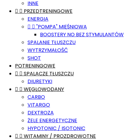
INNE


PRZEDTRENINGOWE
ENERGIA


"POMPA" MIĘŚNIOWA
BOOSTERY NO BEZ STYMULANTÓW
SPALANIE TŁUSZCZU
WYTRZYMAŁOŚĆ
SHOT
POTRENINGOWE


SPALACZE TŁUSZCZU
DIURETYKI


WĘGLOWODANY
CARBO
VITARGO
DEXTROZA
ŻELE ENERGETYCZNE
HYPOTONIC / ISOTONIC


WITAMINY / PROZDROWOTNE