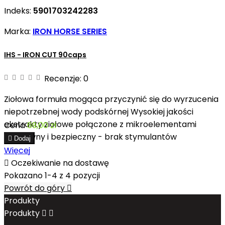
Indeks:
5901703242283
Marka:
IRON HORSE SERIES
IHS - IRON CUT 90caps
Recenzje:
0
Ziołowa formuła mogąca przyczynić się do wyrzucenia
niepotrzebnej wody podskórnej Wysokiej jakości
ekstrakty ziołowe połączone z mikroelementami
Cena
69,00 zł
Efektywny i bezpieczny - brak stymulantów

Dodaj
Więcej

Oczekiwanie na dostawę
Pokazano 1-4 z 4 pozycji
Powrót do góry

Produkty
Produkty

