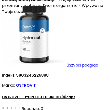
przemiany materii w Twoim organizmie - Wpływa na
Twoje uczucie...

Szybki podgląd
Indeks:
5903246226898
Marka:
OSTROVIT
OSTROVIT - HYDRO OUT DIURETIC 90caps
Recenzje:
0