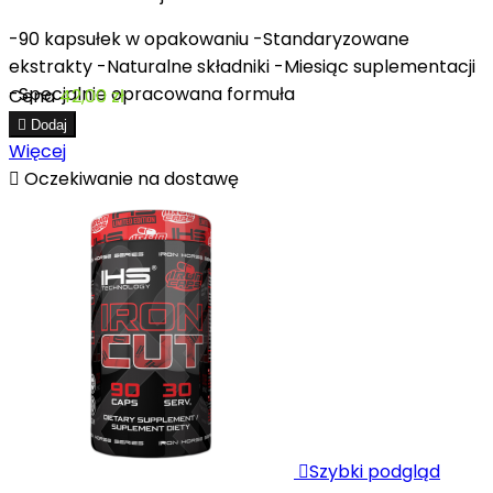
-90 kapsułek w opakowaniu -Standaryzowane
ekstrakty -Naturalne składniki -Miesiąc suplementacji
-Specjalnie opracowana formuła
Cena
42,00 zł

Dodaj
Więcej

Oczekiwanie na dostawę

Szybki podgląd