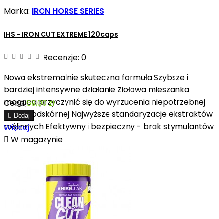
Marka:
IRON HORSE SERIES
IHS - IRON CUT EXTREME 120caps
Recenzje:
0
Nowa ekstremalnie skuteczna formuła Szybsze i
bardziej intensywne działanie Ziołowa mieszanka
mogąca przyczynić się do wyrzucenia niepotrzebnej
Cena
69,00 zł
wody podskórnej Najwyższe standaryzacje ekstraktów

Dodaj
roślinnych Efektywny i bezpieczny - brak stymulantów
Więcej

W magazynie