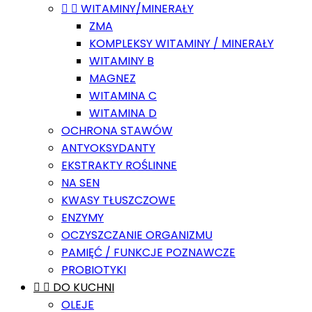


WITAMINY/MINERAŁY
ZMA
KOMPLEKSY WITAMINY / MINERAŁY
WITAMINY B
MAGNEZ
WITAMINA C
WITAMINA D
OCHRONA STAWÓW
ANTYOKSYDANTY
EKSTRAKTY ROŚLINNE
NA SEN
KWASY TŁUSZCZOWE
ENZYMY
OCZYSZCZANIE ORGANIZMU
PAMIĘĆ / FUNKCJE POZNAWCZE
PROBIOTYKI


DO KUCHNI
OLEJE