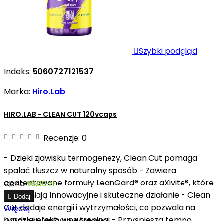

Szybki podgląd
Indeks:
5060727121537
Marka:
Hiro.Lab
HIRO.LAB - CLEAN CUT 120vcaps
Recenzje:
0
- Dzięki zjawisku termogenezy, Clean Cut pomaga
spalać tłuszcz w naturalny sposób - Zawiera
opatentowane formuły LeanGard® oraz aXivite®, które
Cena
99,00 zł
zapewniają innowacyjne i skuteczne działanie - Clean

Dodaj
Cut dodaje energii i wytrzymałości, co pozwala na
Więcej
bardziej efektywne treningi - Przyspiesza tempo

Oczekiwanie na dostawę