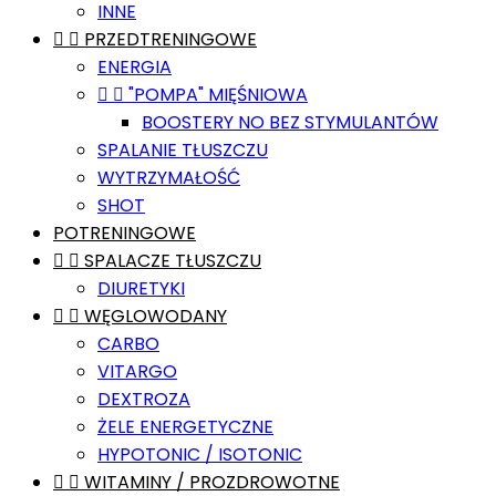
INNE


PRZEDTRENINGOWE
ENERGIA


"POMPA" MIĘŚNIOWA
BOOSTERY NO BEZ STYMULANTÓW
SPALANIE TŁUSZCZU
WYTRZYMAŁOŚĆ
SHOT
POTRENINGOWE


SPALACZE TŁUSZCZU
DIURETYKI


WĘGLOWODANY
CARBO
VITARGO
DEXTROZA
ŻELE ENERGETYCZNE
HYPOTONIC / ISOTONIC


WITAMINY / PROZDROWOTNE