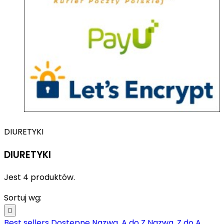
DIURETYKI
DIURETYKI
Jest 4 produktów.
Sortuj wg:

Best sellers
Dostępne
Nazwa, A do Z
Nazwa, Z do A