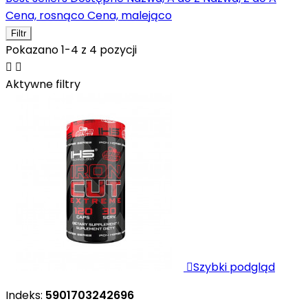
Cena, rosnąco
Cena, malejąco
Filtr
Pokazano 1-4 z 4 pozycji


Aktywne filtry

Szybki podgląd
Indeks:
5901703242696