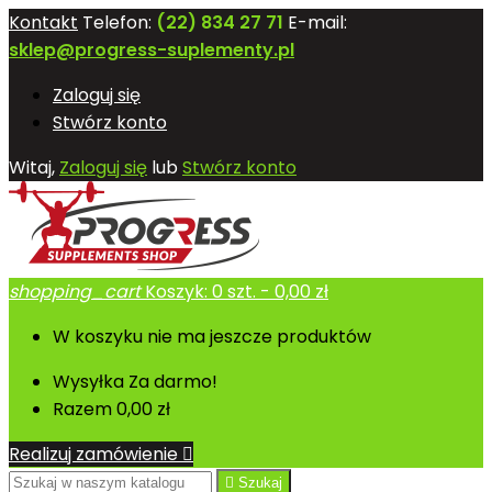
Kontakt
Telefon:
(22) 834 27 71
E-mail:
sklep@progress-suplementy.pl
Zaloguj się
Stwórz konto
Witaj,
Zaloguj się
lub
Stwórz konto
shopping_cart
Koszyk:
0
szt. - 0,00 zł
W koszyku nie ma jeszcze produktów
Wysyłka
Za darmo!
Razem
0,00 zł
Realizuj zamówienie


Szukaj