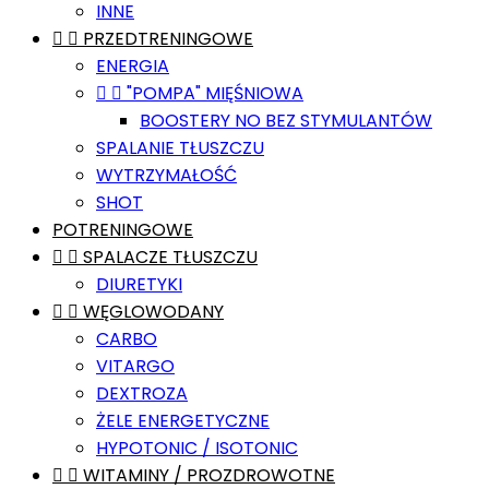
INNE


PRZEDTRENINGOWE
ENERGIA


"POMPA" MIĘŚNIOWA
BOOSTERY NO BEZ STYMULANTÓW
SPALANIE TŁUSZCZU
WYTRZYMAŁOŚĆ
SHOT
POTRENINGOWE


SPALACZE TŁUSZCZU
DIURETYKI


WĘGLOWODANY
CARBO
VITARGO
DEXTROZA
ŻELE ENERGETYCZNE
HYPOTONIC / ISOTONIC


WITAMINY / PROZDROWOTNE