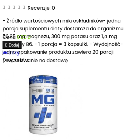
Recenzje:
0
- Źródło wartościowych mikroskładników- jedna
porcja suplementu diety dostarcza do organizmu
56,25 mg magnezu, 300 mg potasu oraz 1,4 mg
Cena
9,90 zł
witaminy B6. - 1 porcja = 3 kapsułki. - Wydajność-

Dodaj
jedno opakowanie produktu zawiera 20 porcji
Więcej
preparatu.

Oczekiwanie na dostawę