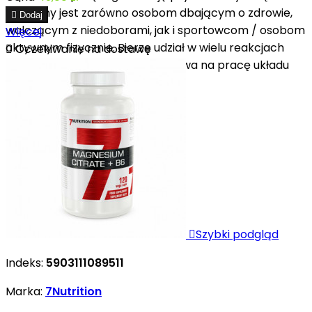
Polecany jest zarówno osobom dbającym o zdrowie,

Dodaj
walczącym z niedoborami, jak i sportowcom / osobom
Więcej
aktywnym fizycznie. Bierze udział w wielu reakcjach

Oczekiwanie na dostawę
biochemicznych, a do tego wpływa na pracę układu
nerwowego i...

Szybki podgląd
Indeks:
5903111089511
Marka:
7Nutrition