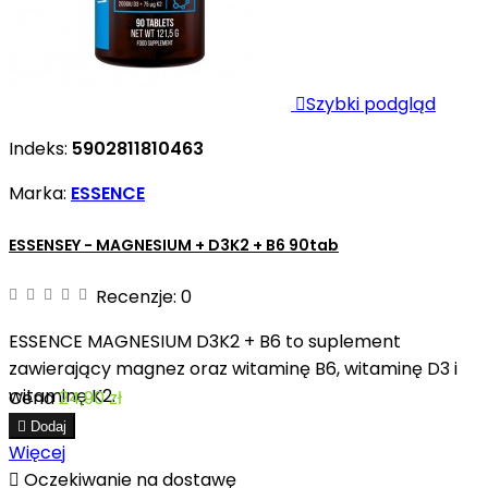

Szybki podgląd
Indeks:
5902811810463
Marka:
ESSENCE
ESSENSEY - MAGNESIUM + D3K2 + B6 90tab
Recenzje:
0
ESSENCE MAGNESIUM D3K2 + B6 to suplement
zawierający magnez oraz witaminę B6, witaminę D3 i
witaminę K2.
Cena
24,90 zł

Dodaj
Więcej

Oczekiwanie na dostawę