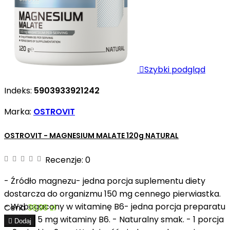

Szybki podgląd
Indeks:
5903933921242
Marka:
OSTROVIT
OSTROVIT - MAGNESIUM MALATE 120g NATURAL
Recenzje:
0
- Źródło magnezu- jedna porcja suplementu diety
dostarcza do organizmu 150 mg cennego pierwiastka.
- Wzbogacony w witaminę B6- jedna porcja preparatu
Cena
39,99 zł
zawiera 5 mg witaminy B6. - Naturalny smak. - 1 porcja

Dodaj