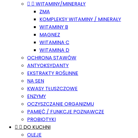


WITAMINY/MINERAŁY
ZMA
KOMPLEKSY WITAMINY / MINERAŁY
WITAMINY B
MAGNEZ
WITAMINA C
WITAMINA D
OCHRONA STAWÓW
ANTYOKSYDANTY
EKSTRAKTY ROŚLINNE
NA SEN
KWASY TŁUSZCZOWE
ENZYMY
OCZYSZCZANIE ORGANIZMU
PAMIĘĆ / FUNKCJE POZNAWCZE
PROBIOTYKI


DO KUCHNI
OLEJE