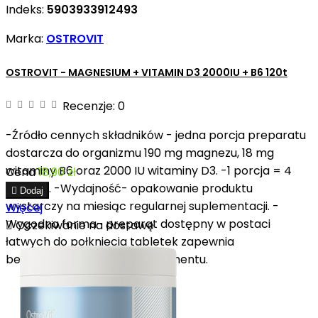
Indeks:
5903933912493
Marka:
OSTROVIT
OSTROVIT - MAGNESIUM + VITAMIN D3 2000IU + B6 120t
Recenzje:
0
-Źródło cennych składników - jedna porcja preparatu
dostarcza do organizmu 190 mg magnezu, 18 mg
witaminy B6 oraz 2000 IU witaminy D3. -1 porcja = 4
Cena
18,90 zł
tabletki. -Wydajność- opakowanie produktu

Dodaj
wystarczy na miesiąc regularnej suplementacji. -
Więcej
Wygodna forma- preparat dostępny w postaci

Oczekiwanie na dostawę
łatwych do połknięcia tabletek zapewnia
bezproblemową podaż suplementu.