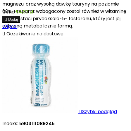
magnezu, oraz wysoką dawkę tauryny na poziomie
80%. Preparat wzbogacony został również w witaminę
Cena
54,90 zł
B6 w postaci pirydoksalo-5- fosforanu, który jest jej

Dodaj
aktywną metabolicznie formą.
Więcej

Oczekiwanie na dostawę

Szybki podgląd
Indeks:
5903111089245