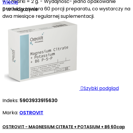
= 2 miarki = 2 g. - Wydajność- jedno opakowanie
Więcej
produktu zawiera 60 porcji preparatu, co wystarczy na

W magazynie
dwa miesiące regularnej suplementacji.

Szybki podgląd
Indeks:
5903933915630
Marka:
OSTROVIT
OSTROVIT - MAGNESIUM CITRATE + POTASIUM + B6 60cap