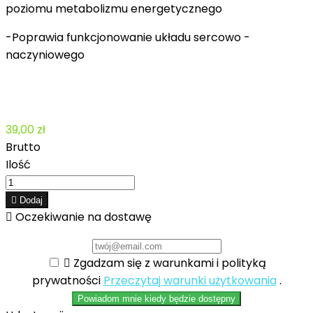
poziomu metabolizmu energetycznego
-Poprawia funkcjonowanie układu sercowo -
naczyniowego
39,00 zł
Brutto
Ilość

Dodaj

Oczekiwanie na dostawę

Zgadzam się z warunkami i polityką
prywatności
Przeczytaj warunki użytkowania
.
Powiadom mnie kiedy będzie dostępny