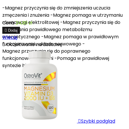
-Magnez przyczynia się do zmniejszenia uczucia
zmęczenia i znużenia -Magnez pomaga w utrzymaniu
równowagi elektrolitowej -Magnez przyczynia się do
Cena
24,90 zł
utrzymania prawidłowego metabolizmu

Dodaj
energetycznego -Magnez pomaga w prawidłowym
Więcej
funkcjonowaniu układu nerwowego -

Oczekiwanie na dostawę
Magnez przyczynia się do poprawnego
funkcjonowania mięśni -Pomaga w prawidłowej
syntezie białka...

Szybki podgląd