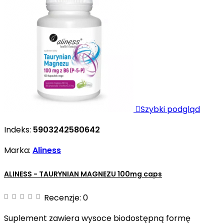

Szybki podgląd
Indeks:
5903242580642
Marka:
Aliness
ALINESS - TAURYNIAN MAGNEZU 100mg caps
Recenzje:
0
Suplement zawiera wysoce biodostępną formę