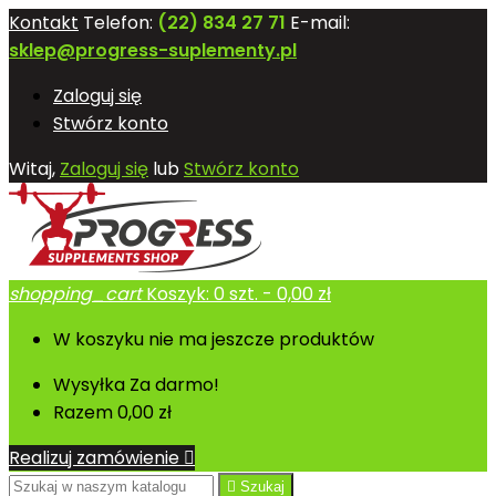
Kontakt
Telefon:
(22) 834 27 71
E-mail:
sklep@progress-suplementy.pl
Zaloguj się
Stwórz konto
Witaj,
Zaloguj się
lub
Stwórz konto
shopping_cart
Koszyk:
0
szt. - 0,00 zł
W koszyku nie ma jeszcze produktów
Wysyłka
Za darmo!
Razem
0,00 zł
Realizuj zamówienie


Szukaj