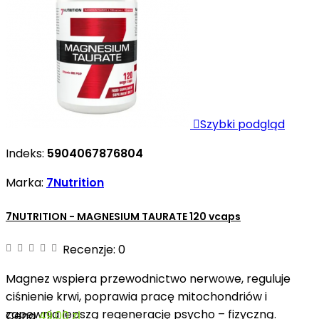

Szybki podgląd
Indeks:
5904067876804
Marka:
7Nutrition
7NUTRITION - MAGNESIUM TAURATE 120 vcaps
Recenzje:
0
Magnez wspiera przewodnictwo nerwowe, reguluje
ciśnienie krwi, poprawia pracę mitochondriów i
zapewnia lepszą regenerację psycho – fizyczną.
Cena
49,00 zł