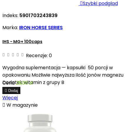

Szybki podgląd
Indeks:
5901703243839
Marka:
IRON HORSE SERIES
IHS - MG+ 100caps
Recenzje:
0
Wygodna suplementacja — kapsułki 50 porcji w
opakowaniu Możliwie najwyższa ilość jonów magnezu
Dodatek witamin z grupy B
Cena
29,00 zł

Dodaj
Więcej

W magazynie