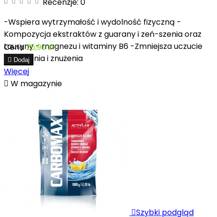
Recenzje:
0
-Wspiera wytrzymałość i wydolność fizyczną -
Kompozycja ekstraktów z guarany i zeń-szenia oraz
tauryny - magnezu i witaminy B6 -Zmniejsza uczucie
Cena
25,90 zł
zmęczenia i znużenia

Dodaj
Więcej

W magazynie

Szybki podgląd