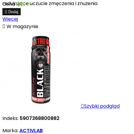
redukujące uczucie zmęczenia i znużenia
Cena
3,50 zł

Dodaj
Więcej

W magazynie

Szybki podgląd
Indeks:
5907368800882
Marka:
ACTIVLAB