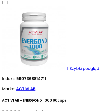



Szybki podgląd
Indeks:
5907368814711
Marka:
ACTIVLAB
ACTIVLAB - ENERGON X 1000 90caps