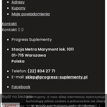
Adresy
Kupony
Moje powiadomienia
Kontakt
Kontakt


Progress Suplementy
Stacja Metra Marymont lok. 1011
01-715 Warszawa
Polska
Telefon:
(22) 834 27 71
E-mail:
sklep@progress-suplementy.pl
Facebook
Bądź na bieżąco
Informujemy, iż nasz sklep internetowy wykorzystuje
technologię plików cookies a jednocześnie nie zbiera
zamknij
w sposób automatyczny żadnych informacji, z
© Copyright 2026 Progress Suplementy. All Rights