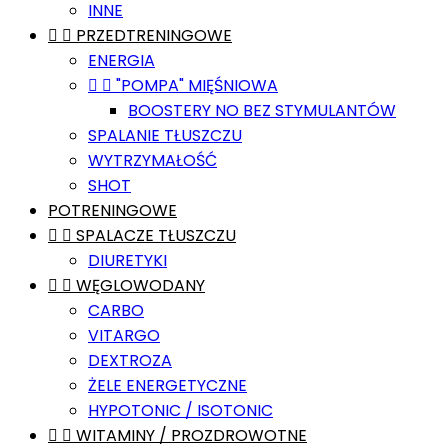
INNE


PRZEDTRENINGOWE
ENERGIA


"POMPA" MIĘŚNIOWA
BOOSTERY NO BEZ STYMULANTÓW
SPALANIE TŁUSZCZU
WYTRZYMAŁOŚĆ
SHOT
POTRENINGOWE


SPALACZE TŁUSZCZU
DIURETYKI


WĘGLOWODANY
CARBO
VITARGO
DEXTROZA
ŻELE ENERGETYCZNE
HYPOTONIC / ISOTONIC


WITAMINY / PROZDROWOTNE