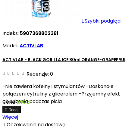

Szybki podgląd
Indeks:
5907368802381
Marka:
ACTIVLAB
ACTIVLAB - BLACK GORILLA ICE 80ml ORANGE-GRAPEFRUI
Recenzje:
0
-Nie zawiera kofeiny i stymulantów -Doskonałe
połączeni cytruliny z glicerolem -Przyjemny efekt
chłodzenia podczas picia
Cena
5,99 zł

Dodaj
Więcej

Oczekiwanie na dostawę