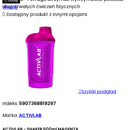

Dodaj
długotrwałych ćwiczeń fizycznych
Więcej

Dostępny produkt z innymi opcjami

Szybki podgląd
Indeks:
5907368819297
Marka:
ACTIVLAB
ACTIVLAB - SHAKER 600ml MAGENTA