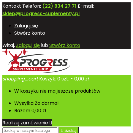
Kontakt
Telefon:
(22) 834 27 71
E-mail:
sklep@progress-suplementy.pl
Zaloguj się
Stwórz konto
Witaj,
Zaloguj się
lub
Stwórz konto
shopping_cart
Koszyk:
0
szt. - 0,00 zł
W koszyku nie ma jeszcze produktów
Wysyłka
Za darmo!
Razem
0,00 zł
Realizuj zamówienie


Szukaj