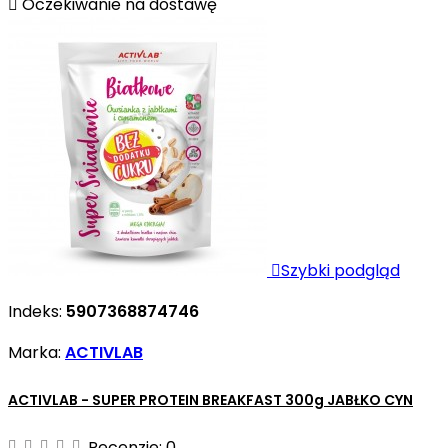

Oczekiwanie na dostawę

Szybki podgląd
Indeks:
5907368874746
Marka:
ACTIVLAB
ACTIVLAB - SUPER PROTEIN BREAKFAST 300g JABŁKO CYN
Recenzje:
0