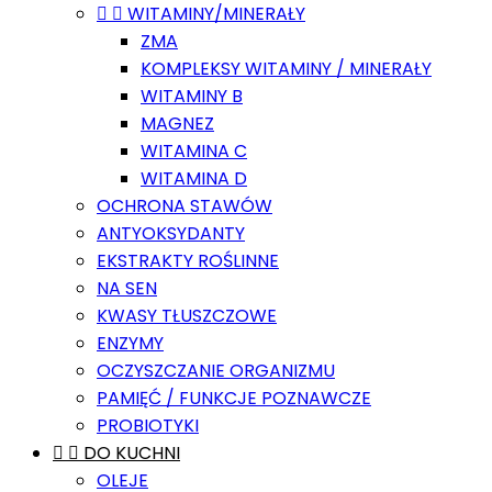


WITAMINY/MINERAŁY
ZMA
KOMPLEKSY WITAMINY / MINERAŁY
WITAMINY B
MAGNEZ
WITAMINA C
WITAMINA D
OCHRONA STAWÓW
ANTYOKSYDANTY
EKSTRAKTY ROŚLINNE
NA SEN
KWASY TŁUSZCZOWE
ENZYMY
OCZYSZCZANIE ORGANIZMU
PAMIĘĆ / FUNKCJE POZNAWCZE
PROBIOTYKI


DO KUCHNI
OLEJE