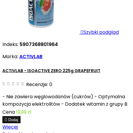

Szybki podgląd
Indeks:
5907368801964
Marka:
ACTIVLAB
ACTIVLAB - ISOACTIVE ZERO 225g GRAPEFRUIT
Recenzje:
0
- Nie zawiera węglowodanów (cukrów) - Optymalna
kompozycja elektrolitów - Dodatek witamin z grupy B
Cena
19,99 zł

Dodaj
Więcej