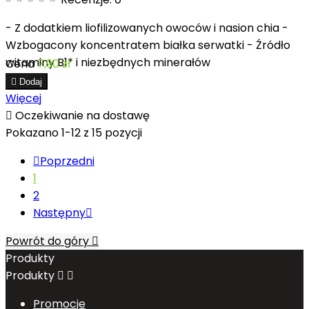
- Z dodatkiem liofilizowanych owoców i nasion chia -
Wzbogacony koncentratem białka serwatki - Źródło
witaminy B1* i niezbędnych minerałów
Cena
7,90 zł

Dodaj
Więcej

Oczekiwanie na dostawę
Pokazano 1-12 z 15 pozycji

Poprzedni
1
2
Następny

Powrót do góry

Produkty
Produkty


Promocje