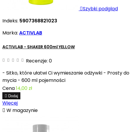

Szybki podgląd
Indeks:
5907368821023
Marka:
ACTIVLAB
ACTIVLAB - SHAKER 600ml YELLOW
Recenzje:
0
- Sitko, które ułatwi Ci wymieszanie odżywki - Prosty do
mycia - 600 ml pojemności
Cena
14,00 zł

Dodaj
Więcej

W magazynie