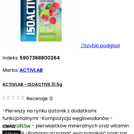

Szybki podgląd
Indeks:
5907368800264
Marka:
ACTIVLAB
ACTIVLAB - ISOACTIVE 31,5g
Recenzje:
0
-Pierwszy na rynku izotonik z dodatkami
funkcjonalnymi -Kompozycja węglowodanów -
elektrolitów - pierwiastków mineralnych oraz witamin
Cena
1,49 zł
z grupy B -Pomaga utrzymać wytrzymałość podczas