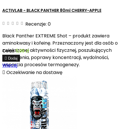
ACTIVLAB - BLACK PANTHER 80ml CHERRY-APPLE
Recenzje:
0
Black Panther EXTREME Shot – produkt zawiera
aminokwasy i kofeinę. Przeznaczony jest dla osób o
zwiększonej aktywności fizycznej, poszukujących
Cena
5,99 zł
pobudzenia, poprawy koncentracji, wydolności,

Dodaj
wsparcia procesów termogenezy.
Więcej

Oczekiwanie na dostawę