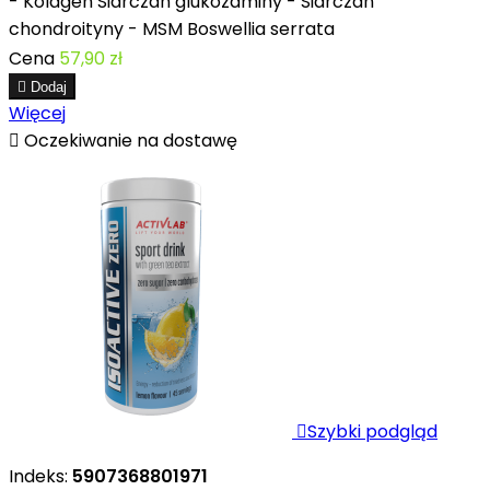
- Kolagen Siarczan glukozaminy - Siarczan
chondroityny - MSM Boswellia serrata
Cena
57,90 zł

Dodaj
Więcej

Oczekiwanie na dostawę

Szybki podgląd
Indeks:
5907368801971