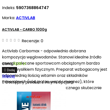
Indeks:
5907368864747
Marka:
ACTIVLAB
ACTIVLAB - CARBO 1000g
Recenzje:
0
Activlab Carbomax - odpowiednio dobrana
kompozycja węglowodanów. Stanowi idealne źródło
energii polecane sportowcom obciążonym bardzo
Cena
19,99 zł
dużym wysiłkiem fizycznym. Preparat wzbogacony jest

Dodaj
odpowiednią ilością witamin oraz składników
Więcej
mineralnych (sód, potas, wapń i magnez), które

Dostępny produkt z innymi opcjami
dostarczone podczas wysiłku fizycznego skutecznie
uzupełniają tracone elektrolity.