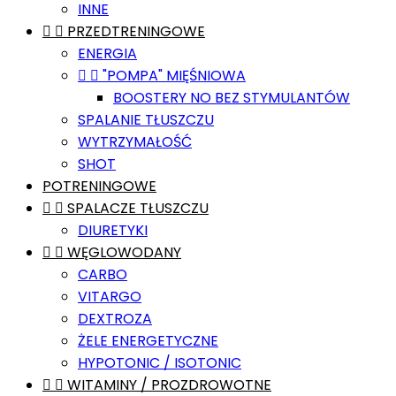
INNE


PRZEDTRENINGOWE
ENERGIA


"POMPA" MIĘŚNIOWA
BOOSTERY NO BEZ STYMULANTÓW
SPALANIE TŁUSZCZU
WYTRZYMAŁOŚĆ
SHOT
POTRENINGOWE


SPALACZE TŁUSZCZU
DIURETYKI


WĘGLOWODANY
CARBO
VITARGO
DEXTROZA
ŻELE ENERGETYCZNE
HYPOTONIC / ISOTONIC


WITAMINY / PROZDROWOTNE