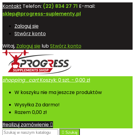
Kontakt
Telefon:
(22) 834 27 71
E-mail:
sklep@progress-suplementy.pl
Zaloguj się
Stwórz konto
Witaj,
Zaloguj się
lub
Stwórz konto
shopping_cart
Koszyk:
0
szt. - 0,00 zł
W koszyku nie ma jeszcze produktów
Wysyłka
Za darmo!
Razem
0,00 zł
Realizuj zamówienie


Szukaj