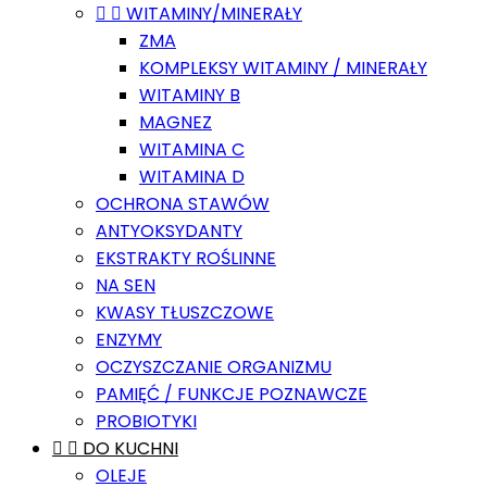


WITAMINY/MINERAŁY
ZMA
KOMPLEKSY WITAMINY / MINERAŁY
WITAMINY B
MAGNEZ
WITAMINA C
WITAMINA D
OCHRONA STAWÓW
ANTYOKSYDANTY
EKSTRAKTY ROŚLINNE
NA SEN
KWASY TŁUSZCZOWE
ENZYMY
OCZYSZCZANIE ORGANIZMU
PAMIĘĆ / FUNKCJE POZNAWCZE
PROBIOTYKI


DO KUCHNI
OLEJE