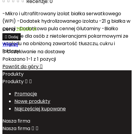
Recenzje:
0
-Mikro i ultrafiltrowany izolat białka serwatkowego
(WPI) -Dodatek hydrolizowanego izolatu -21 g białka w
porcji -Dodatkowa pula cennej Glutaminy -Białko
Cena
289,00 zł
właściwe dla osób z nietolerancjami pokarmowymi ze

Dodaj
względu na obniżoną zawartość tłuszczu, cukru i
Więcej
laktozy

Oczekiwanie na dostawę
Pokazano 1-1 z 1 pozycji
Powrót do góry

Produkty
Produkty


Promocje
Nowe produkty
Najczęściej kupowane
Nasza firma
Nasza firma

