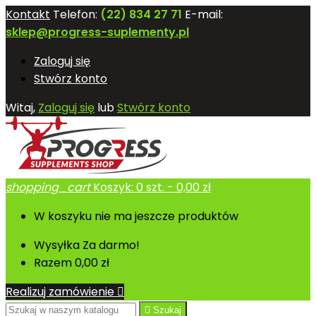
Kontakt
Telefon:
(22) 834 27 71
E-mail:
sklep@progress-suplementy.pl
Zaloguj się
Stwórz konto
Witaj,
Zaloguj się
lub
Stwórz konto
shopping_cart
Koszyk:
0
szt. - 0,00 zł
W koszyku nie ma jeszcze produktów
Wysyłka
Za darmo!
Razem
0,00 zł
Realizuj zamówienie


Szukaj