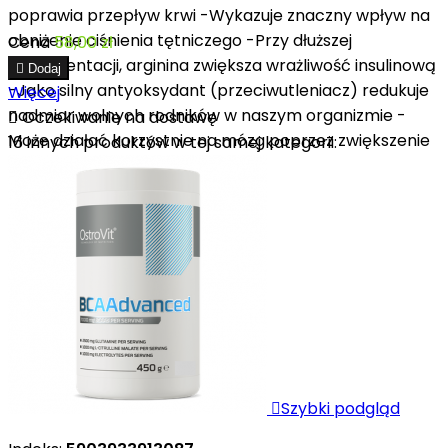
poprawia przepływ krwi -Wykazuje znaczny wpływ na
obniżenie ciśnienia tętniczego -Przy dłuższej
Cena
58,00 zł
suplementacji, arginina zwiększa wrażliwość insulinową

Dodaj
-Jako silny antyoksydant (przeciwutleniacz) redukuje
Więcej
nadmiar wolnych rodników w naszym organizmie -

Oczekiwanie na dostawę
Może działać korzystnie na mózg poprzez zwiększenie
16 innych produktów w tej samej kategorii:
dopływu...

Szybki podgląd