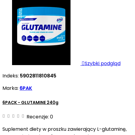

Szybki podgląd
Indeks:
5902811810845
Marka:
6PAK
6PACK - GLUTAMINE 240g
Recenzje:
0
Suplement diety w proszku zawierający L-glutaminę,