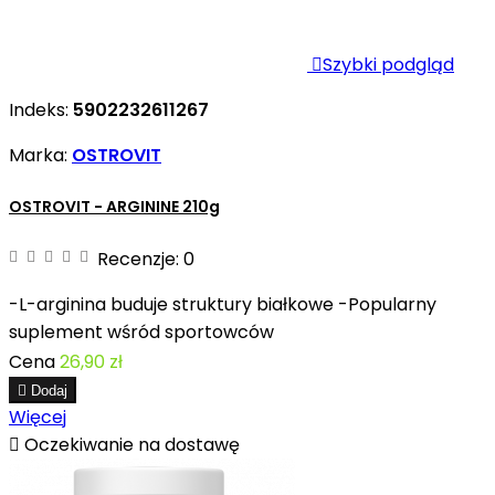

Szybki podgląd
Indeks:
5902232611267
Marka:
OSTROVIT
OSTROVIT - ARGININE 210g
Recenzje:
0
-L-arginina buduje struktury białkowe -Popularny
suplement wśród sportowców
Cena
26,90 zł

Dodaj
Więcej

Oczekiwanie na dostawę