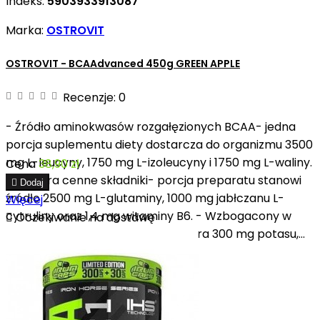
Indeks:
5903933913087
Marka:
OSTROVIT
OSTROVIT - BCAAdvanced 450g GREEN APPLE
Recenzje:
0
- Źródło aminokwasów rozgałęzionych BCAA- jedna
porcja suplementu diety dostarcza do organizmu 3500
mg L-leucyny, 1750 mg L-izoleucyny i 1750 mg L-waliny.
Cena
38,90 zł
- Zawiera cenne składniki- porcja preparatu stanowi

Dodaj
źródło 2500 mg L-glutaminy, 1000 mg jabłczanu L-
Więcej
cytruliny oraz 1,4 mg witaminy B6. - Wzbogacony w

Oczekiwanie na dostawę
elektrolity- porcja produktu zawiera 300 mg potasu,...