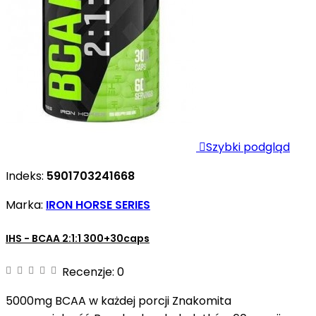

Szybki podgląd
Indeks:
5901703241668
Marka:
IRON HORSE SERIES
IHS - BCAA 2:1:1 300+30caps
Recenzje:
0
5000mg BCAA w każdej porcji Znakomita