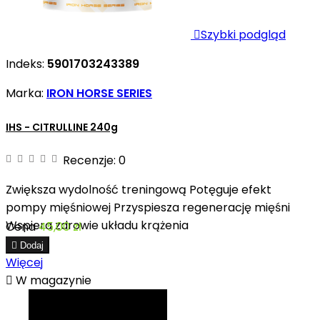

Szybki podgląd
Indeks:
5901703243389
Marka:
IRON HORSE SERIES
IHS - CITRULLINE 240g
Recenzje:
0
Zwiększa wydolność treningową Potęguje efekt
pompy mięśniowej Przyspiesza regenerację mięśni
Wspiera zdrowie układu krążenia
Cena
45,00 zł

Dodaj
Więcej

W magazynie