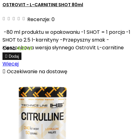
OSTROVIT - L-CARNITINE SHOT 80ml
Recenzje:
0
-80 ml produktu w opakowaniu -1 SHOT = 1 porcja -1
SHOT to 2.5 l-karnityny -Przepyszny smak -
Kieszonkowa wersja słynnego OstroVit L-carnitine
Cena
4,20 zł

Dodaj
Więcej

Oczekiwanie na dostawę