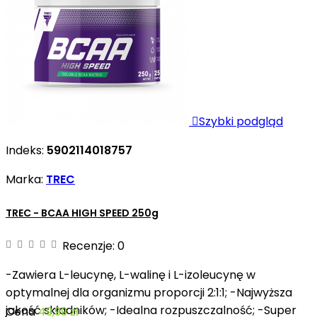

Szybki podgląd
Indeks:
5902114018757
Marka:
TREC
TREC - BCAA HIGH SPEED 250g
Recenzje:
0
-Zawiera L-leucynę, L-walinę i L-izoleucynę w
optymalnej dla organizmu proporcji 2:1:1; -Najwyższa
jakość składników; -Idealna rozpuszczalność; -Super
Cena
49,99 zł