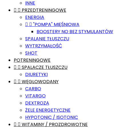
INNE


PRZEDTRENINGOWE
ENERGIA


"POMPA" MIĘŚNIOWA
BOOSTERY NO BEZ STYMULANTÓW
SPALANIE TŁUSZCZU
WYTRZYMAŁOŚĆ
SHOT
POTRENINGOWE


SPALACZE TŁUSZCZU
DIURETYKI


WĘGLOWODANY
CARBO
VITARGO
DEXTROZA
ŻELE ENERGETYCZNE
HYPOTONIC / ISOTONIC


WITAMINY / PROZDROWOTNE