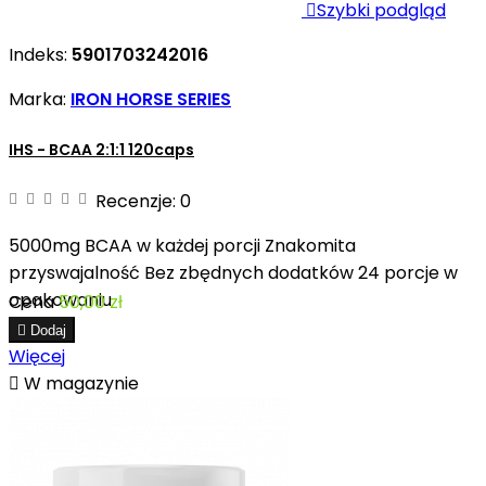

Szybki podgląd
Indeks:
5901703242016
Marka:
IRON HORSE SERIES
IHS - BCAA 2:1:1 120caps
Recenzje:
0
5000mg BCAA w każdej porcji Znakomita
przyswajalność Bez zbędnych dodatków 24 porcje w
opakowaniu
Cena
50,00 zł

Dodaj
Więcej

W magazynie