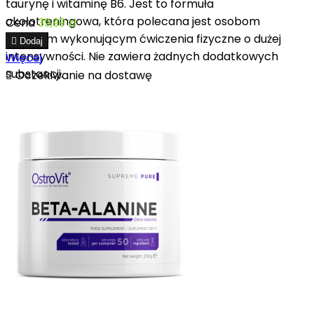
taurynę i witaminę B6. Jest to formuła
okołotreningowa, która polecana jest osobom
Cena
39,99 zł
dorosłym wykonującym ćwiczenia fizyczne o dużej

Dodaj
intensywności. Nie zawiera żadnych dodatkowych
Więcej
substancji.

Oczekiwanie na dostawę