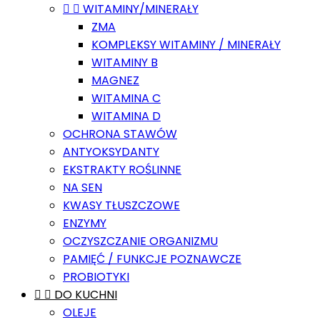


WITAMINY/MINERAŁY
ZMA
KOMPLEKSY WITAMINY / MINERAŁY
WITAMINY B
MAGNEZ
WITAMINA C
WITAMINA D
OCHRONA STAWÓW
ANTYOKSYDANTY
EKSTRAKTY ROŚLINNE
NA SEN
KWASY TŁUSZCZOWE
ENZYMY
OCZYSZCZANIE ORGANIZMU
PAMIĘĆ / FUNKCJE POZNAWCZE
PROBIOTYKI


DO KUCHNI
OLEJE