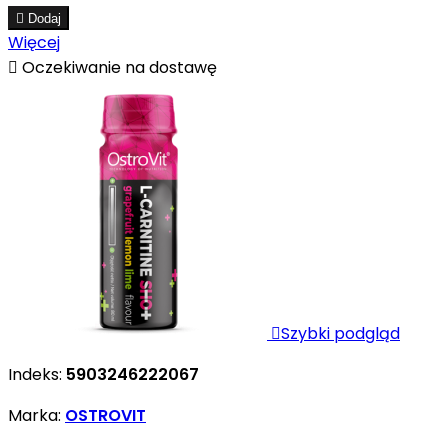
smaki.

Dodaj
Więcej

Oczekiwanie na dostawę

Szybki podgląd
Indeks:
5903246222067
Marka:
OSTROVIT