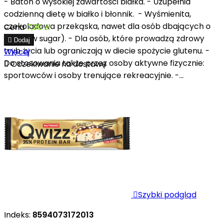
- Baton o wysokiej zawartości białka. - Uzupełnia
codzienną dietę w białko i błonnik. - Wyśmienita,
czekoladowa przekąska, nawet dla osób dbających o
Cena
7,90 zł
linię (low sugar). - Dla osób, które prowadzą zdrowy

Dodaj
tryb życia lub ograniczają w diecie spożycie glutenu. -
Więcej
Do stosowania także przez osoby aktywne fizycznie:

Oczekiwanie na dostawę
sportowców i osoby trenujące rekreacyjnie. -...

Szybki podgląd
Indeks:
8594073172013