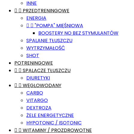
INNE


PRZEDTRENINGOWE
ENERGIA


"POMPA" MIĘŚNIOWA
BOOSTERY NO BEZ STYMULANTÓW
SPALANIE TŁUSZCZU
WYTRZYMAŁOŚĆ
SHOT
POTRENINGOWE


SPALACZE TŁUSZCZU
DIURETYKI


WĘGLOWODANY
CARBO
VITARGO
DEXTROZA
ŻELE ENERGETYCZNE
HYPOTONIC / ISOTONIC


WITAMINY / PROZDROWOTNE