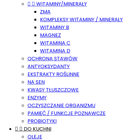


WITAMINY/MINERAŁY
ZMA
KOMPLEKSY WITAMINY / MINERAŁY
WITAMINY B
MAGNEZ
WITAMINA C
WITAMINA D
OCHRONA STAWÓW
ANTYOKSYDANTY
EKSTRAKTY ROŚLINNE
NA SEN
KWASY TŁUSZCZOWE
ENZYMY
OCZYSZCZANIE ORGANIZMU
PAMIĘĆ / FUNKCJE POZNAWCZE
PROBIOTYKI


DO KUCHNI
OLEJE