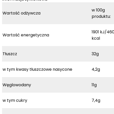
w 100g
Wartość odżywcza
produktu:
1901 kJ/46
Wartość energetyczna
kcal
Tłuszcz
32g
w tym kwasy tłuszczowe nasycone
4,2g
Węglowodany
11g
w tym cukry
7,4g