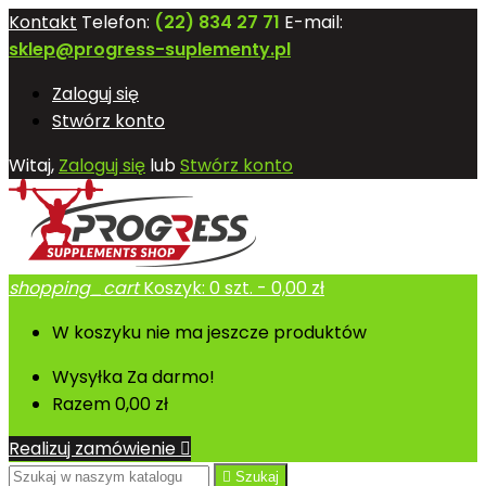
Kontakt
Telefon:
(22) 834 27 71
E-mail:
sklep@progress-suplementy.pl
Zaloguj się
Stwórz konto
Witaj,
Zaloguj się
lub
Stwórz konto
shopping_cart
Koszyk:
0
szt. - 0,00 zł
W koszyku nie ma jeszcze produktów
Wysyłka
Za darmo!
Razem
0,00 zł
Realizuj zamówienie


Szukaj