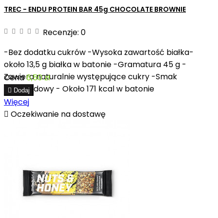
TREC - ENDU PROTEIN BAR 45g CHOCOLATE BROWNIE
Recenzje:
0
-Bez dodatku cukrów -Wysoka zawartość białka-
około 13,5 g białka w batonie -Gramatura 45 g -
Zawiera naturalnie występujące cukry -Smak
Cena
6,50 zł
czekoladowy - Około 171 kcal w batonie

Dodaj
Więcej

Oczekiwanie na dostawę