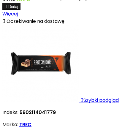

Dodaj
Więcej

Oczekiwanie na dostawę

Szybki podgląd
Indeks:
5902114041779
Marka:
TREC