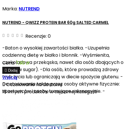
Marka:
NUTREND
NUTREND - QWIZZ PROTEIN BAR 60g SALTED CARMEL
Recenzje:
0
-Baton o wysokiej zawartości białka. -Uzupełnia
codzienną dietę w białko i błonnik. -Wyśmienita,
czekoladowa przekąska, nawet dla osób dbających o
Cena
7,90 zł
linię (low sugar). -Dla osób, które prowadzą zdrowy

Dodaj
tryb życia lub ograniczają w diecie spożycie glutenu. -
Więcej
Do stosowania także przez osoby aktywne fizycznie:

Oczekiwanie na dostawę
sportowców i osoby trenujące rekreacyjnie. -
15 innych produktów w tej samej kategorii:
Sprawdzi...