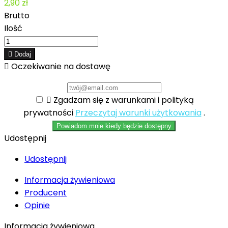
2,90 zł
Brutto
Ilość

Dodaj

Oczekiwanie na dostawę

Zgadzam się z warunkami i polityką
prywatności
Przeczytaj warunki użytkowania
.
Powiadom mnie kiedy będzie dostępny
Udostępnij
Udostępnij
Informacja żywieniowa
Producent
Opinie
Informacja żywieniowa