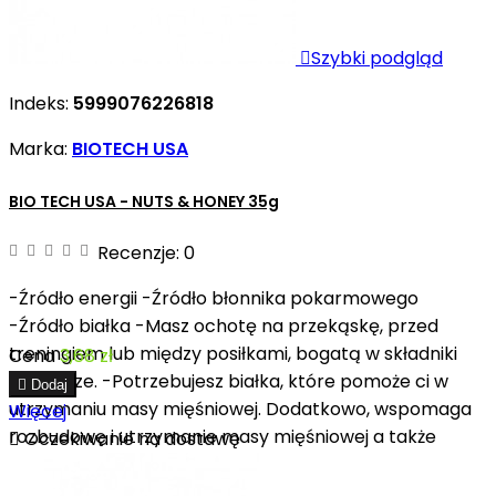

Szybki podgląd
Indeks:
5999076226818
Marka:
BIOTECH USA
BIO TECH USA - NUTS & HONEY 35g
Recenzje:
0
-Źródło energii -Źródło błonnika pokarmowego
-Źródło białka -Masz ochotę na przekąskę, przed
treningiem lub między posiłkami, bogatą w składniki
Cena
3,68 zł
odżywcze. -Potrzebujesz białka, które pomoże ci w

Dodaj
utrzymaniu masy mięśniowej. Dodatkowo, wspomaga
Więcej
rozbudowę i utrzymanie masy mięśniowej a także

Oczekiwanie na dostawę
zdrowych kości.