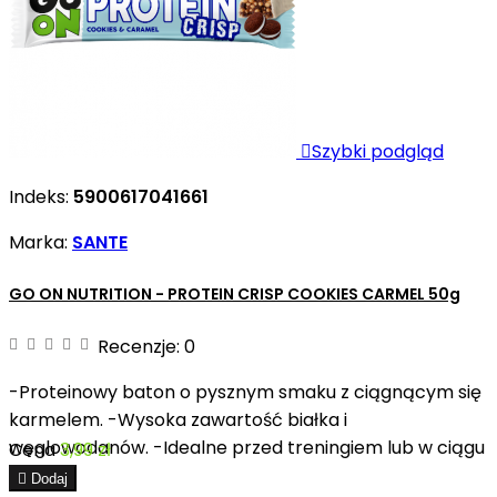

Szybki podgląd
Indeks:
5900617041661
Marka:
SANTE
GO ON NUTRITION - PROTEIN CRISP COOKIES CARMEL 50g
Recenzje:
0
-Proteinowy baton o pysznym smaku z ciągnącym się
karmelem. -Wysoka zawartość białka i
węglowodanów. -Idealne przed treningiem lub w ciągu
Cena
3,99 zł
dnia.

Dodaj