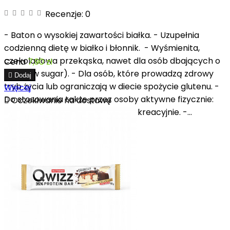
Recenzje:
0
- Baton o wysokiej zawartości białka. - Uzupełnia
codzienną dietę w białko i błonnik. - Wyśmienita,
czekoladowa przekąska, nawet dla osób dbających o
Cena
7,90 zł
linię (low sugar). - Dla osób, które prowadzą zdrowy

Dodaj
tryb życia lub ograniczają w diecie spożycie glutenu. -
Więcej
Do stosowania także przez osoby aktywne fizycznie:

Oczekiwanie na dostawę
sportowców i osoby trenujące rekreacyjnie. -...