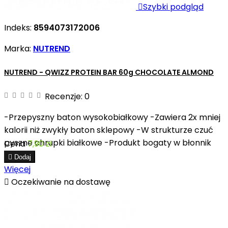

Szybki podgląd
Indeks:
8594073172006
Marka:
NUTREND
NUTREND - QWIZZ PROTEIN BAR 60g CHOCOLATE ALMOND
Recenzje:
0
-Przepyszny baton wysokobiałkowy -Zawiera 2x mniej
kalorii niż zwykły baton sklepowy -W strukturze czuć
pyszne chrupki białkowe -Produkt bogaty w błonnik
Cena
7,90 zł

Dodaj
Więcej

Oczekiwanie na dostawę