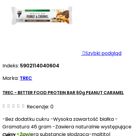

Szybki podgląd
Indeks:
5902114040604
Marka:
TREC
TREC - BETTER FOOD PROTEIN BAR 60g PEANUT CARAMEL
Recenzje:
0
-Bez dodatku cukru -Wysoka zawartość białka -
Gramatura 46 gram -Zawiera naturalnie występujące
cukry -Zawiera substancje słodzącą-maltitol
Cena
5,99 zł