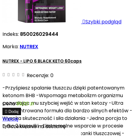

Szybki podgląd
Indeks:
850026029444
Marka:
NUTREX
NUTREX - LIPO 6 BLACK KETO 60caps
Recenzje:
0
-Przyśpiesz spalanie tłuszczu dzięki patentowanym
ketonom BHB -Wspomaga metabolizm organizmu
pozwalając mu szybciej wejść w stan ketozy -Ultra
Cena
99,00 zł
skoncentrowana formuła dla bardzo silnych efektów -

Dodaj
Wysoka skuteczność i siła działania -Jedna porcja to
Więcej
tylko 2 kapsułki -Ekstremalne wsparcie w procesie

Oczekiwanie na dostawę
odchudzania -Ułatwia redukcję tkanki tłuszczowej -