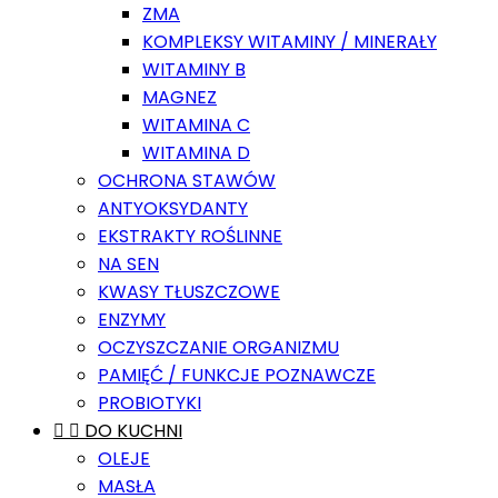
ZMA
KOMPLEKSY WITAMINY / MINERAŁY
WITAMINY B
MAGNEZ
WITAMINA C
WITAMINA D
OCHRONA STAWÓW
ANTYOKSYDANTY
EKSTRAKTY ROŚLINNE
NA SEN
KWASY TŁUSZCZOWE
ENZYMY
OCZYSZCZANIE ORGANIZMU
PAMIĘĆ / FUNKCJE POZNAWCZE
PROBIOTYKI


DO KUCHNI
OLEJE
MASŁA