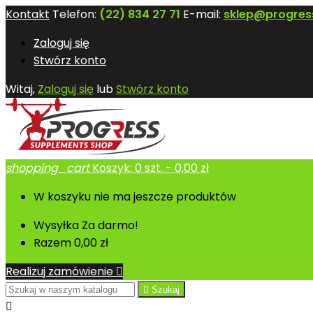
Kontakt
Telefon:
(22) 834 27 71
E-mail:
sklep@progres
Zaloguj się
Stwórz konto
Witaj,
Zaloguj się
lub
Stwórz konto
shopping_cart
Koszyk:
0
szt. - 0,00 zł
W koszyku nie ma jeszcze produktów
Wysyłka
Za darmo!
Razem
0,00 zł
Realizuj zamówienie


Szukaj
