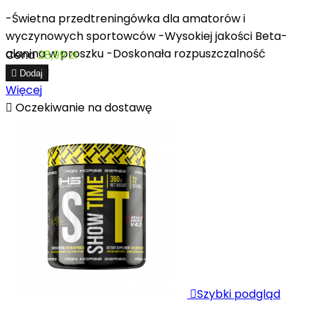
-Świetna przedtreningówka dla amatorów i
wyczynowych sportowców -Wysokiej jakości Beta-
alanina w proszku -Doskonała rozpuszczalność
Cena
28,99 zł
proszku

Dodaj
Więcej

Oczekiwanie na dostawę

Szybki podgląd