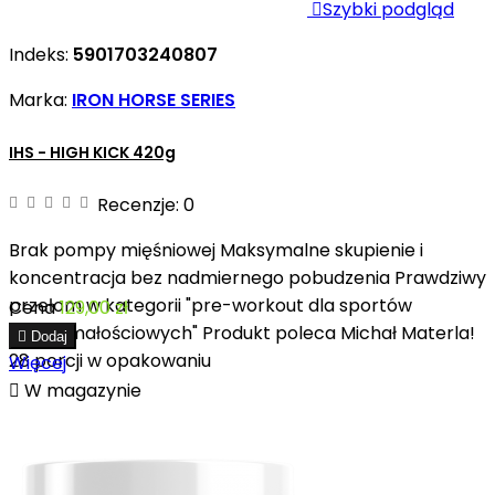

Szybki podgląd
Indeks:
5901703240807
Marka:
IRON HORSE SERIES
IHS - HIGH KICK 420g
Recenzje:
0
Brak pompy mięśniowej Maksymalne skupienie i
koncentracja bez nadmiernego pobudzenia Prawdziwy
przełom w kategorii "pre-workout dla sportów
Cena
129,00 zł
wytrzymałościowych" Produkt poleca Michał Materla!

Dodaj
28 porcji w opakowaniu
Więcej

W magazynie