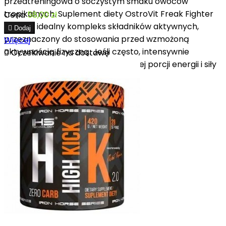
przedtreningowa o soczystym smaku owoców
tropikalnych. Suplement diety OstroVit Freak Fighter
Cena
58,00 zł
stanowi idealny kompleks składników aktywnych,

Dodaj
przeznaczony do stosowania przed wzmożoną
Więcej
aktywnością fizyczną. Jeśli często, intensywnie

Oczekiwanie na dostawę
trenujesz i potrzebujesz dodatkowej porcji energii i siły
- wypróbuj nasz...