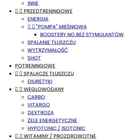
INNE


PRZEDTRENINGOWE
ENERGIA


"POMPA" MIĘŚNIOWA
BOOSTERY NO BEZ STYMULANTÓW
SPALANIE TŁUSZCZU
WYTRZYMAŁOŚĆ
SHOT
POTRENINGOWE


SPALACZE TŁUSZCZU
DIURETYKI


WĘGLOWODANY
CARBO
VITARGO
DEXTROZA
ŻELE ENERGETYCZNE
HYPOTONIC / ISOTONIC


WITAMINY / PROZDROWOTNE