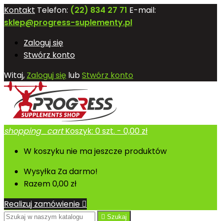
Kontakt
Telefon:
(22) 834 27 71
E-mail:
sklep@progress-suplementy.pl
Zaloguj się
Stwórz konto
Witaj,
Zaloguj się
lub
Stwórz konto
shopping_cart
Koszyk:
0
szt. - 0,00 zł
W koszyku nie ma jeszcze produktów
Wysyłka
Za darmo!
Razem
0,00 zł
Realizuj zamówienie


Szukaj