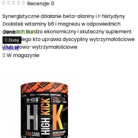
Recenzje:
0
Synergistyczne działanie beta-alaniny i l-histydyny
Dodatek witaminy b6 i magnezu w odpowiednich
dawkach Bardzo ekonomiczny i skuteczny suplement
Cena
59,00 zł
dla każdego kto uprawia dyscypliny wytrzymałościowe

Dodaj
i/lub siłowo-wytrzymałościowe
Więcej

W magazynie