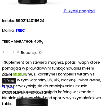

Szybki podgląd
Indeks:
5902114019624
Marka:
TREC
TREC - MARATHON 400g
Recenzje:
0
-Suplement ten zawiera magnez, potas i wapń które
pomagają w prawidłowym funkcjonowaniu mieśni -
Zawiera tauryne, L-karnityne i kompleks witamin z
Cena
69,99 zł
grupy B w tym witaminy B6, B12, niacynę i ryboflawinę,

Dodaj
które przyczyniają się do zmniejszenia uczucia
Więcej
zmęczenia iznużenia -Posiada kofeinę w składzie -

Oczekiwanie na dostawę
Idealnie dobrany skład pod sporty wytrzymałościowe
takie...