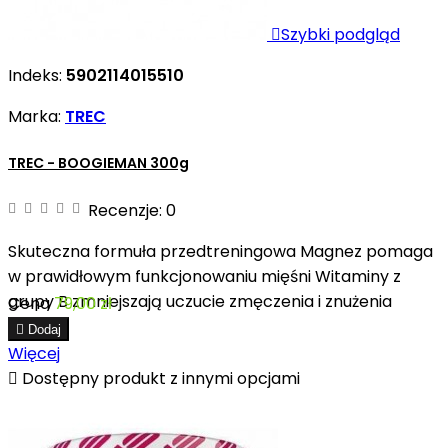

Szybki podgląd
Indeks:
5902114015510
Marka:
TREC
TREC - BOOGIEMAN 300g
Recenzje:
0
Skuteczna formuła przedtreningowa Magnez pomaga
w prawidłowym funkcjonowaniu mięśni Witaminy z
grupy B zmniejszają uczucie zmęczenia i znużenia
Cena
79,00 zł

Dodaj
Więcej

Dostępny produkt z innymi opcjami