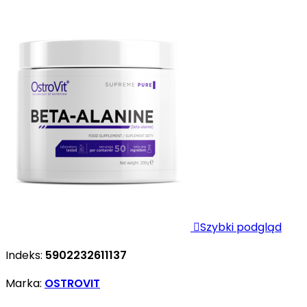

Szybki podgląd
Indeks:
5902232611137
Marka:
OSTROVIT