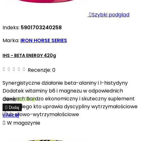

Szybki podgląd
Indeks:
5901703240258
Marka:
IRON HORSE SERIES
IHS - BETA ENERGY 420g
Recenzje:
0
Synergistyczne działanie beta-alaniny i l-histydyny
Dodatek witaminy b6 i magnezu w odpowiednich
dawkach Bardzo ekonomiczny i skuteczny suplement
Cena
59,00 zł
dla każdego kto uprawia dyscypliny wytrzymałościowe

Dodaj
i/lub siłowo-wytrzymałościowe
Więcej

W magazynie