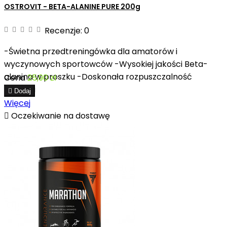
OSTROVIT - BETA-ALANINE PURE 200g
Recenzje:
0
-Świetna przedtreningówka dla amatorów i
wyczynowych sportowców -Wysokiej jakości Beta-
alanina w proszku -Doskonała rozpuszczalność
Cena
25,90 zł
proszku

Dodaj
Więcej

Oczekiwanie na dostawę