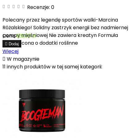
Recenzje:
0
Polecany przez legendę sportów walki-Marcina
Różalskiego! Solidny zastrzyk energii bez nadmiernej
pompy mięśniowej Nie zawiera kreatyn Formuła
Cena
129,00 zł
wzbogacona o dodatki roślinne

Dodaj
Więcej

W magazynie
11 innych produktów w tej samej kategorii: