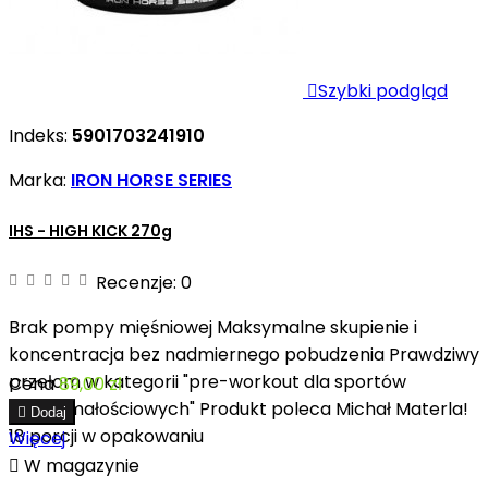

Szybki podgląd
Indeks:
5901703241910
Marka:
IRON HORSE SERIES
IHS - HIGH KICK 270g
Recenzje:
0
Brak pompy mięśniowej Maksymalne skupienie i
koncentracja bez nadmiernego pobudzenia Prawdziwy
przełom w kategorii "pre-workout dla sportów
Cena
89,00 zł
wytrzymałościowych" Produkt poleca Michał Materla!

Dodaj
18 porcji w opakowaniu
Więcej

W magazynie