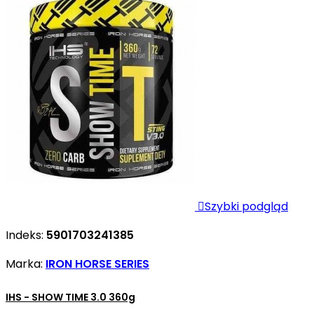

Szybki podgląd
Indeks:
5901703241385
Marka:
IRON HORSE SERIES
IHS - SHOW TIME 3.0 360g