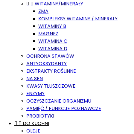


WITAMINY/MINERAŁY
ZMA
KOMPLEKSY WITAMINY / MINERAŁY
WITAMINY B
MAGNEZ
WITAMINA C
WITAMINA D
OCHRONA STAWÓW
ANTYOKSYDANTY
EKSTRAKTY ROŚLINNE
NA SEN
KWASY TŁUSZCZOWE
ENZYMY
OCZYSZCZANIE ORGANIZMU
PAMIĘĆ / FUNKCJE POZNAWCZE
PROBIOTYKI


DO KUCHNI
OLEJE