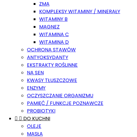
ZMA
KOMPLEKSY WITAMINY / MINERAŁY
WITAMINY B
MAGNEZ
WITAMINA C
WITAMINA D
OCHRONA STAWÓW
ANTYOKSYDANTY
EKSTRAKTY ROŚLINNE
NA SEN
KWASY TŁUSZCZOWE
ENZYMY
OCZYSZCZANIE ORGANIZMU
PAMIĘĆ / FUNKCJE POZNAWCZE
PROBIOTYKI


DO KUCHNI
OLEJE
MASŁA