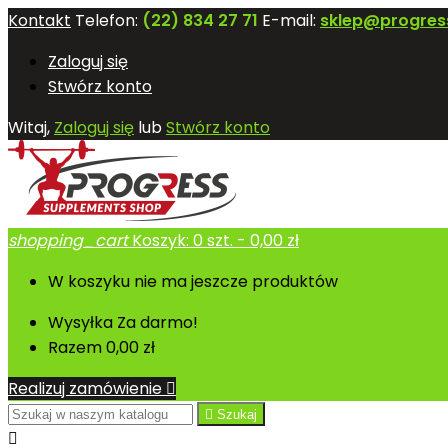
Kontakt
Telefon:
(22) 834 27 71
E-mail:
sklep@progres
Zaloguj się
Stwórz konto
Witaj,
Zaloguj się
lub
Stwórz konto
shopping_cart
Koszyk:
0
szt. - 0,00 zł
W koszyku nie ma jeszcze produktów
Wysyłka
Za darmo!
Razem
0,00 zł
Realizuj zamówienie


Szukaj
