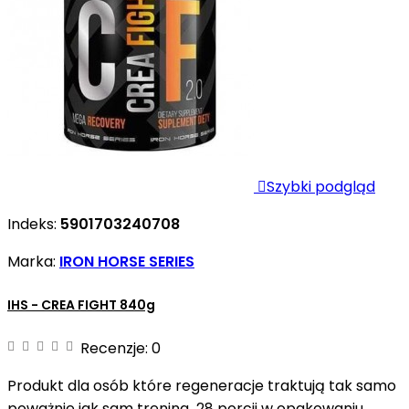

Szybki podgląd
Indeks:
5901703240708
Marka:
IRON HORSE SERIES
IHS - CREA FIGHT 840g
Recenzje:
0
Produkt dla osób które regeneracje traktują tak samo
poważnie jak sam trening 28 porcji w opakowaniu