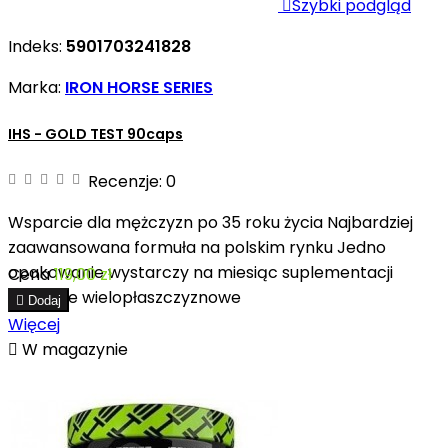

Szybki podgląd
Indeks:
5901703241828
Marka:
IRON HORSE SERIES
IHS - GOLD TEST 90caps
Recenzje:
0
Wsparcie dla mężczyzn po 35 roku życia Najbardziej
zaawansowana formuła na polskim rynku Jedno
opakowanie wystarczy na miesiąc suplementacji
Cena
119,00 zł
Działanie wielopłaszczyznowe

Dodaj
Więcej

W magazynie