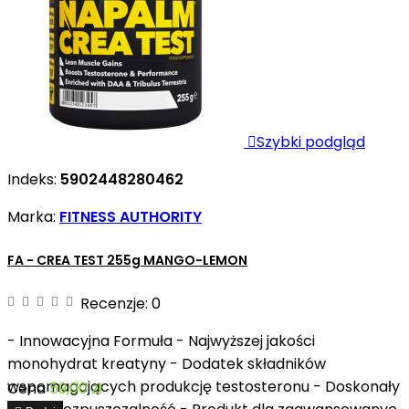

Szybki podgląd
Indeks:
5902448280462
Marka:
FITNESS AUTHORITY
FA - CREA TEST 255g MANGO-LEMON
Recenzje:
0
- Innowacyjna Formuła - Najwyższej jakości
monohydrat kreatyny - Dodatek składników
wspomagających produkcję testosteronu - Doskonały
Cena
59,00 zł