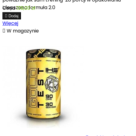
Ulepszona formuła 2.0
Cena
139,00 zł

Dodaj
Więcej

W magazynie