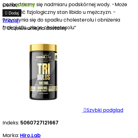
pozbędziemy się nadmiaru podskórnej wody. -Może
Cena
24,90 zł
poprawić fizjologiczny stan libido u mężczyzn. -

Dodaj
Przyczynia się do spadku cholesterolu i obniżenia
Więcej
frakcji LDL „złego cholesterolu”

Oczekiwanie na dostawę

Szybki podgląd
Indeks:
5060727121667
Marka:
Hiro.Lab