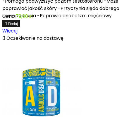
-Pomaga podwyższyć poziom testosteronu -Może
poprawiać jakość skóry -Przyczynia siędo dobrego
samopoczucia -Poprawia anabolizm mięśniowy
Cena
79,00 zł

Dodaj
Więcej

Oczekiwanie na dostawę