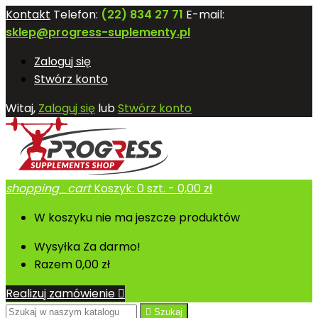
Kontakt
Telefon:
(22) 834 27 71
E-mail:
sklep@progress-suplementy.pl
Zaloguj się
Stwórz konto
Witaj,
Zaloguj się
lub
Stwórz konto
shopping_cart
Koszyk:
0
szt. - 0,00 zł
W koszyku nie ma jeszcze produktów
Wysyłka
Za darmo!
Razem
0,00 zł
Realizuj zamówienie


Szukaj