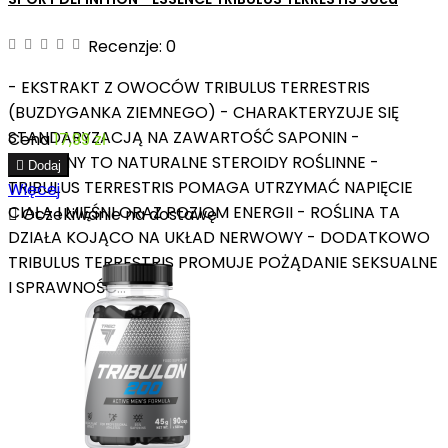
Recenzje:
0
- EKSTRAKT Z OWOCÓW TRIBULUS TERRESTRIS
(BUZDYGANKA ZIEMNEGO) - CHARAKTERYZUJE SIĘ
STANDARYZACJĄ NA ZAWARTOŚĆ SAPONIN -
Cena
17,99 zł
SAPONINY TO NATURALNE STEROIDY ROŚLINNE -

Dodaj
TRIBULUS TERRESTRIS POMAGA UTRZYMAĆ NAPIĘCIE
Więcej
CIAŁA I MIĘŚNI ORAZ POZIOM ENERGII - ROŚLINA TA

Oczekiwanie na dostawę
DZIAŁA KOJĄCO NA UKŁAD NERWOWY - DODATKOWO
TRIBULUS TERRESTRIS PROMUJE POŻĄDANIE SEKSUALNE
I SPRAWNOŚĆ...