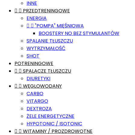
INNE


PRZEDTRENINGOWE
ENERGIA


"POMPA" MIĘŚNIOWA
BOOSTERY NO BEZ STYMULANTÓW
SPALANIE TŁUSZCZU
WYTRZYMAŁOŚĆ
SHOT
POTRENINGOWE


SPALACZE TŁUSZCZU
DIURETYKI


WĘGLOWODANY
CARBO
VITARGO
DEXTROZA
ŻELE ENERGETYCZNE
HYPOTONIC / ISOTONIC


WITAMINY / PROZDROWOTNE