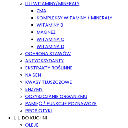


WITAMINY/MINERAŁY
ZMA
KOMPLEKSY WITAMINY / MINERAŁY
WITAMINY B
MAGNEZ
WITAMINA C
WITAMINA D
OCHRONA STAWÓW
ANTYOKSYDANTY
EKSTRAKTY ROŚLINNE
NA SEN
KWASY TŁUSZCZOWE
ENZYMY
OCZYSZCZANIE ORGANIZMU
PAMIĘĆ / FUNKCJE POZNAWCZE
PROBIOTYKI


DO KUCHNI
OLEJE