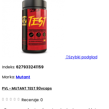

Szybki podgląd
Indeks:
627933241159
Marka:
Mutant
PVL - MUTANT TEST 90vcaps
Recenzje:
0