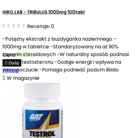
HIRO.LAB - TRIBULUS 1000mg 100tabl
Recenzje:
0
-Potężny ekstrakt z buzdyganka naziemnego –
1000mg w tabletce -Standaryzowany na aż 90%
saponin steroidowych -W naturalny sposób podnosi
Cena
79,00 zł
poziom testosteronu -Dodaje energii i wpływa na

Dodaj
samopoczucie -Pomaga podnieść poziom libido
Więcej

W magazynie