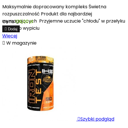
Maksymalnie dopracowany kompleks Świetna
rozpuszczalność Produkt dla najbardziej
wymagających Przyjemne uczucie "chłodu" w przełyku
Cena
139,00 zł
zaraz po wypiciu

Dodaj
Więcej

W magazynie

Szybki podgląd