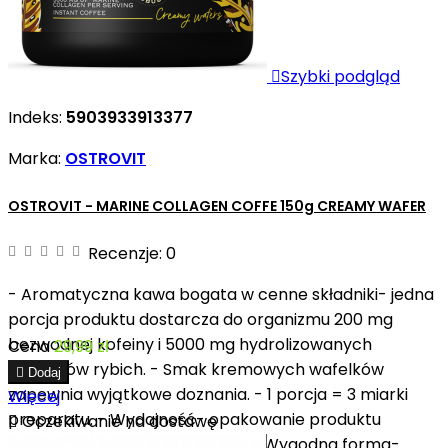

Szybki podgląd
Indeks:
5903933913377
Marka:
OSTROVIT
OSTROVIT - MARINE COLLAGEN COFFE 150g CREAMY WAFER
Recenzje:
0
- Aromatyczna kawa bogata w cenne składniki- jedna
porcja produktu dostarcza do organizmu 200 mg
bezwodnej kofeiny i 5000 mg hydrolizowanych
Cena
29,99 zł
peptydów rybich. - Smak kremowych wafelków

Dodaj
zapewnia wyjątkowe doznania. - 1 porcja = 3 miarki
Więcej
preparatu. - Wydajność- opakowanie produktu

Oczekiwanie na dostawę
zawiera 12 porcji pysznej kawy. - Wygodna forma-