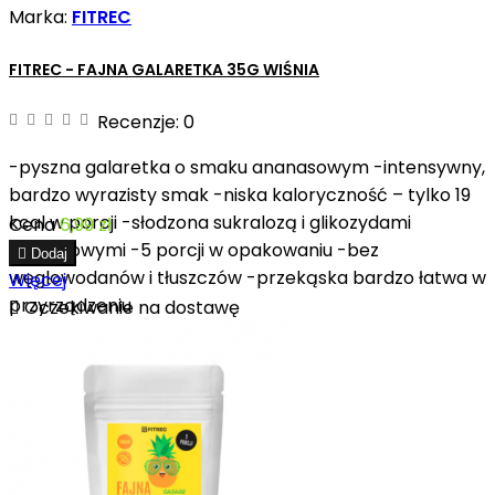
Marka:
FITREC
FITREC - FAJNA GALARETKA 35G WIŚNIA
Recenzje:
0
-pyszna galaretka o smaku ananasowym -intensywny,
bardzo wyrazisty smak -niska kaloryczność – tylko 19
kcal w porcji -słodzona sukralozą i glikozydami
Cena
6,99 zł
stewiolowymi -5 porcji w opakowaniu -bez

Dodaj
węglowodanów i tłuszczów -przekąska bardzo łatwa w
Więcej
przyrządzeniu

Oczekiwanie na dostawę