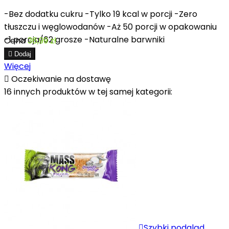
-Bez dodatku cukru -Tylko 19 kcal w porcji -Zero
tłuszczu i węglowodanów -Aż 50 porcji w opakowaniu
-1 porcja/62 grosze -Naturalne barwniki
Cena
36,99 zł

Dodaj
Więcej

Oczekiwanie na dostawę
16 innych produktów w tej samej kategorii:

Szybki podgląd