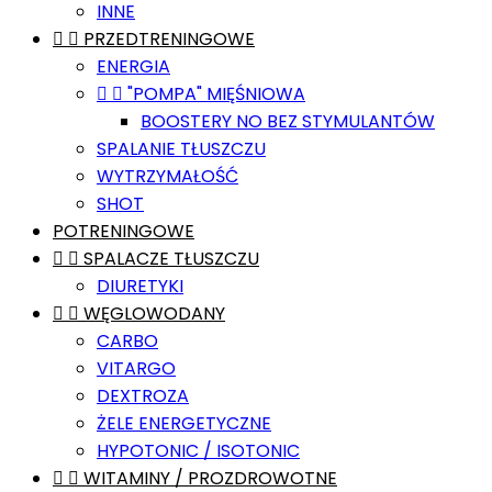
INNE


PRZEDTRENINGOWE
ENERGIA


"POMPA" MIĘŚNIOWA
BOOSTERY NO BEZ STYMULANTÓW
SPALANIE TŁUSZCZU
WYTRZYMAŁOŚĆ
SHOT
POTRENINGOWE


SPALACZE TŁUSZCZU
DIURETYKI


WĘGLOWODANY
CARBO
VITARGO
DEXTROZA
ŻELE ENERGETYCZNE
HYPOTONIC / ISOTONIC


WITAMINY / PROZDROWOTNE