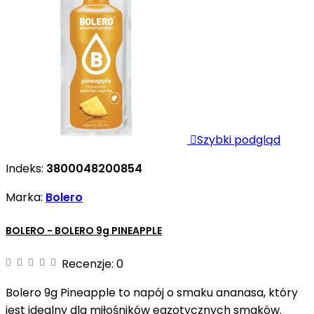

Szybki podgląd
Indeks:
3800048200854
Marka:
Bolero
BOLERO - BOLERO 9g PINEAPPLE
Recenzje:
0
Bolero 9g Pineapple to napój o smaku ananasa, który
jest idealny dla miłośników egzotycznych smaków.