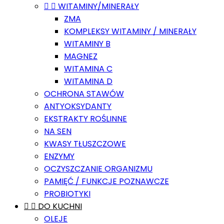


WITAMINY/MINERAŁY
ZMA
KOMPLEKSY WITAMINY / MINERAŁY
WITAMINY B
MAGNEZ
WITAMINA C
WITAMINA D
OCHRONA STAWÓW
ANTYOKSYDANTY
EKSTRAKTY ROŚLINNE
NA SEN
KWASY TŁUSZCZOWE
ENZYMY
OCZYSZCZANIE ORGANIZMU
PAMIĘĆ / FUNKCJE POZNAWCZE
PROBIOTYKI


DO KUCHNI
OLEJE