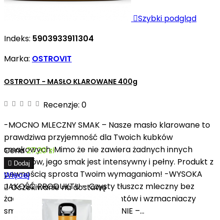

Szybki podgląd
Indeks:
5903933911304
Marka:
OSTROVIT
OSTROVIT - MASŁO KLAROWANE 400g
Recenzje:
0
-MOCNO MLECZNY SMAK – Nasze masło klarowane to
prawdziwa przyjemność dla Twoich kubków
smakowych. Mimo że nie zawiera żadnych innych
Cena
27,20 zł
dodatków, jego smak jest intensywny i pełny. Produkt z

Dodaj
pewnością sprosta Twoim wymaganiom! -WYSOKA
Więcej
JAKOŚĆ PRODUKTU – Czysty tłuszcz mleczny bez

Oczekiwanie na dostawę
żadnych dodatków, konserwantów i wzmacniaczy
smaku. -WYGODNE OPAKOWANIE –...