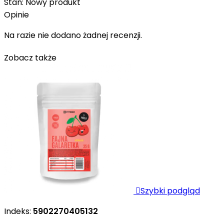
Stan:
Nowy produkt
Opinie
Na razie nie dodano żadnej recenzji.
Zobacz także

Szybki podgląd
Indeks:
5902270405132