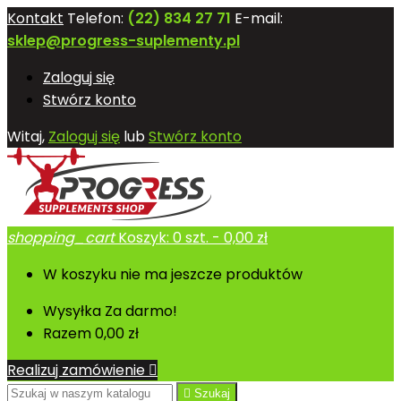
Kontakt
Telefon:
(22) 834 27 71
E-mail:
sklep@progress-suplementy.pl
Zaloguj się
Stwórz konto
Witaj,
Zaloguj się
lub
Stwórz konto
shopping_cart
Koszyk:
0
szt. - 0,00 zł
W koszyku nie ma jeszcze produktów
Wysyłka
Za darmo!
Razem
0,00 zł
Realizuj zamówienie


Szukaj