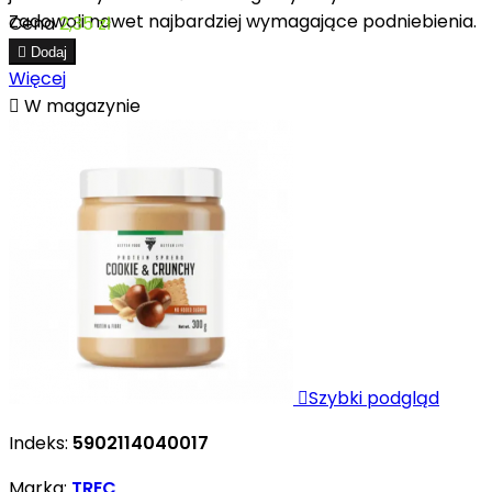
Zadowoli nawet najbardziej wymagające podniebienia.
Cena
2,35 zł

Dodaj
Więcej

W magazynie

Szybki podgląd
Indeks:
5902114040017
Marka:
TREC