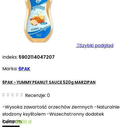

Szybki podgląd
Indeks:
5902114047207
Marka:
6PAK
6PAK - YUMMY PEANUT SAUCE 520g MARZIPAN
Recenzje:
0
-Wysoka zawartość orzechów ziemnych -Naturalnie
słodzony ksylitolem -Wszechstronny dodatek
kulinarny
Cena
29,00 zł