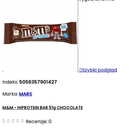
preparat dostępny w postaci...

Szybki podgląd
Indeks:
5056357901427
Marka:
MARS
M&M - HIPROTEIN BAR 51g CHOCOLATE
Recenzje:
0