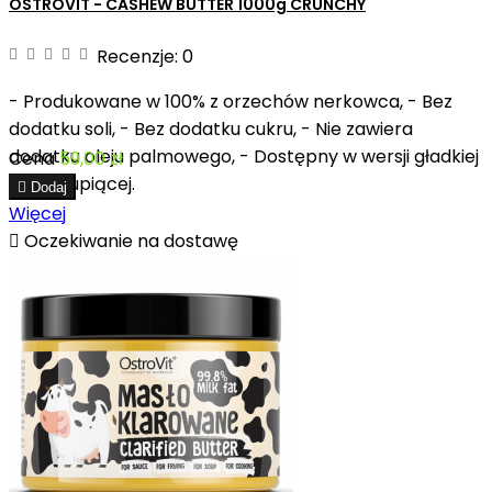
OSTROVIT - CASHEW BUTTER 1000g CRUNCHY
Recenzje:
0
- Produkowane w 100% z orzechów nerkowca, - Bez
dodatku soli, - Bez dodatku cukru, - Nie zawiera
dodatku oleju palmowego, - Dostępny w wersji gładkiej
Cena
59,00 zł
lub chrupiącej.

Dodaj
Więcej

Oczekiwanie na dostawę