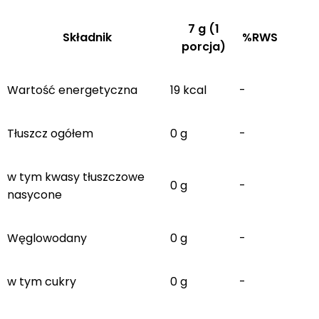
7 g (1
Składnik
%RWS
porcja)
Wartość energetyczna
19 kcal
-
Tłuszcz ogółem
0 g
-
w tym kwasy tłuszczowe
0 g
-
nasycone
Węglowodany
0 g
-
w tym cukry
0 g
-