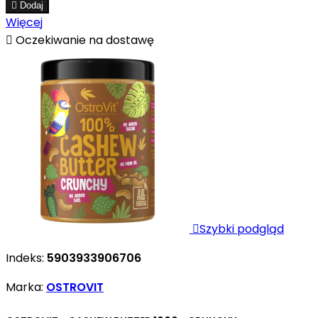

Dodaj
Więcej

Oczekiwanie na dostawę

Szybki podgląd
Indeks:
5903933906706
Marka:
OSTROVIT