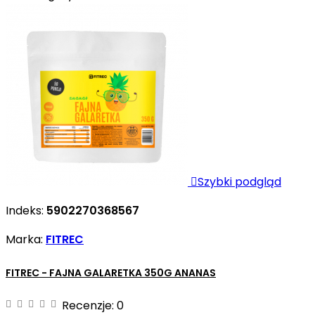

Szybki podgląd
Indeks:
5902270368567
Marka:
FITREC
FITREC - FAJNA GALARETKA 350G ANANAS
Recenzje:
0