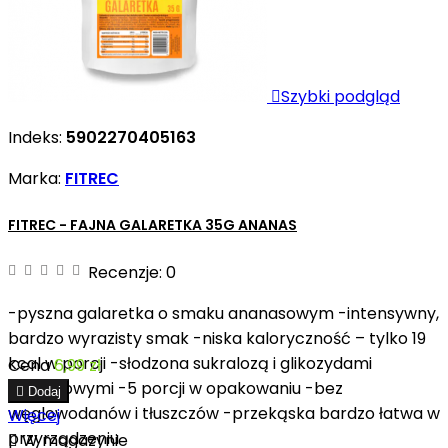

Szybki podgląd
Indeks:
5902270405163
Marka:
FITREC
FITREC - FAJNA GALARETKA 35G ANANAS
Recenzje:
0
-pyszna galaretka o smaku ananasowym -intensywny,
bardzo wyrazisty smak -niska kaloryczność – tylko 19
kcal w porcji -słodzona sukralozą i glikozydami
Cena
6,99 zł
stewiolowymi -5 porcji w opakowaniu -bez

Dodaj
węglowodanów i tłuszczów -przekąska bardzo łatwa w
Więcej
przyrządzeniu

W magazynie