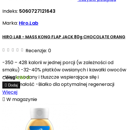
Indeks:
5060727121643
Marka:
Hiro.Lab
HIRO.LAB - MASS KONG FLAP JACK 80g CHOCOLATE ORANG
Recenzje:
0
-350 – 428 kalorii w jednej porcji (w zależności od
smaku) -32-40% płatków owsianych i kawałki owoców
-Węglowodany i tłuszcze wspierające siłę i
Cena
4,90 zł
wytrzymałość -Białko dla optymalnej regeneracji

Dodaj
Więcej

W magazynie