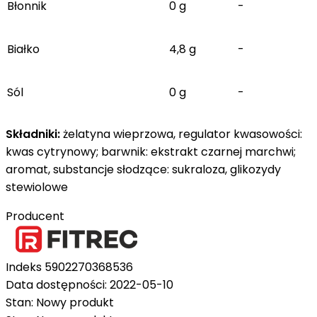
Błonnik
0 g
-
Białko
4,8 g
-
Sól
0 g
-
Składniki:
żelatyna wieprzowa, regulator kwasowości:
kwas cytrynowy; barwnik: ekstrakt czarnej marchwi;
aromat, substancje słodzące: sukraloza, glikozydy
stewiolowe
Producent
Indeks
5902270368536
Data dostępności:
2022-05-10
Stan:
Nowy produkt