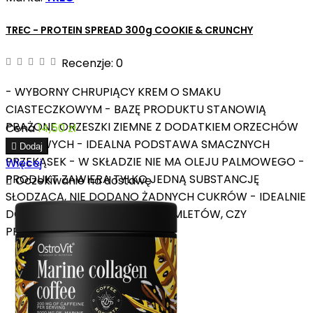
TREC - PROTEIN SPREAD 300g COOKIE & CRUNCHY
Recenzje:
0
- WYBORNY CHRUPIĄCY KREM O SMAKU
CIASTECZKOWYM - BAZĘ PRODUKTU STANOWIĄ
PRAŻONE ORZESZKI ZIEMNE Z DODATKIEM ORZECHÓW
Cena
14,50 zł
LASKOWYCH - IDEALNA PODSTAWA SMACZNYCH

Dodaj
PRZEKĄSEK - W SKŁADZIE NIE MA OLEJU PALMOWEGO -
Więcej
PRODUKT ZAWIERA TYLKO JEDNĄ SUBSTANCJĘ

Oczekiwanie na dostawę
SŁODZĄCĄ, NIE DODANO ŻADNYCH CUKRÓW - IDEALNIE
DOPEŁNI SMAK NALEŚNIKÓW, OMLETÓW, CZY
PRZERÓŻNYCH WYPIEKÓW