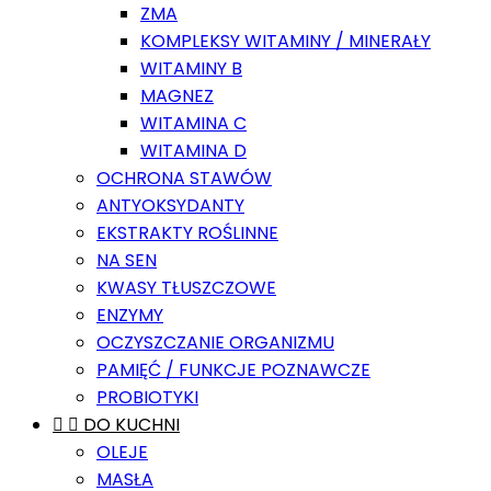
ZMA
KOMPLEKSY WITAMINY / MINERAŁY
WITAMINY B
MAGNEZ
WITAMINA C
WITAMINA D
OCHRONA STAWÓW
ANTYOKSYDANTY
EKSTRAKTY ROŚLINNE
NA SEN
KWASY TŁUSZCZOWE
ENZYMY
OCZYSZCZANIE ORGANIZMU
PAMIĘĆ / FUNKCJE POZNAWCZE
PROBIOTYKI


DO KUCHNI
OLEJE
MASŁA