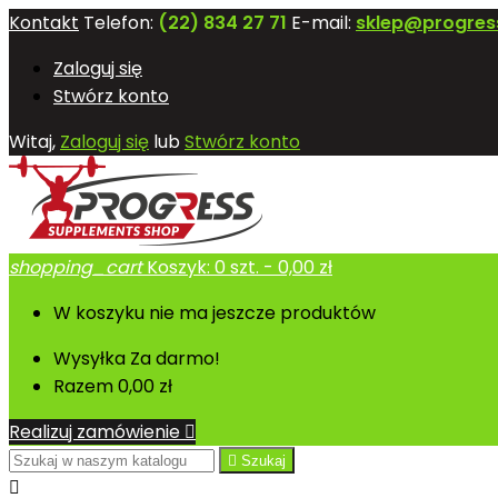
Kontakt
Telefon:
(22) 834 27 71
E-mail:
sklep@progres
Zaloguj się
Stwórz konto
Witaj,
Zaloguj się
lub
Stwórz konto
shopping_cart
Koszyk:
0
szt. - 0,00 zł
W koszyku nie ma jeszcze produktów
Wysyłka
Za darmo!
Razem
0,00 zł
Realizuj zamówienie


Szukaj
