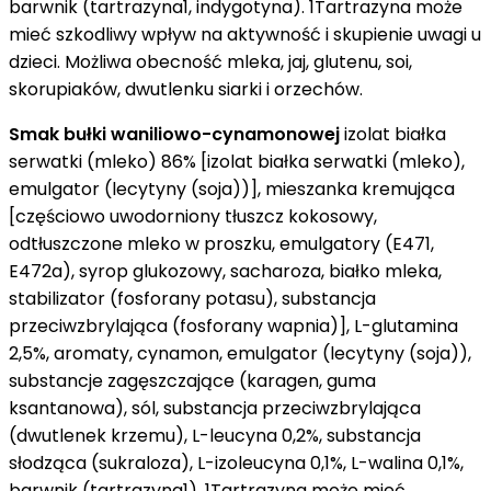
barwnik (tartrazyna1, indygotyna). 1Tartrazyna może
mieć szkodliwy wpływ na aktywność i skupienie uwagi u
dzieci. Możliwa obecność mleka, jaj, glutenu, soi,
skorupiaków, dwutlenku siarki i orzechów.
Smak bułki waniliowo-cynamonowej
izolat białka
serwatki (mleko) 86% [izolat białka serwatki (mleko),
emulgator (lecytyny (soja))], mieszanka kremująca
[częściowo uwodorniony tłuszcz kokosowy,
odtłuszczone mleko w proszku, emulgatory (E471,
E472a), syrop glukozowy, sacharoza, białko mleka,
stabilizator (fosforany potasu), substancja
przeciwzbrylająca (fosforany wapnia)], L-glutamina
2,5%, aromaty, cynamon, emulgator (lecytyny (soja)),
substancje zagęszczające (karagen, guma
ksantanowa), sól, substancja przeciwzbrylająca
(dwutlenek krzemu), L-leucyna 0,2%, substancja
słodząca (sukraloza), L-izoleucyna 0,1%, L-walina 0,1%,
barwnik (tartrazyna1). 1Tartrazyna może mieć