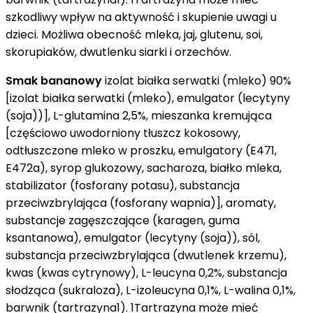
szkodliwy wpływ na aktywność i skupienie uwagi u
dzieci. Możliwa obecność mleka, jaj, glutenu, soi,
skorupiaków, dwutlenku siarki i orzechów.
Smak bananowy
izolat białka serwatki (mleko) 90%
[izolat białka serwatki (mleko), emulgator (lecytyny
(soja))], L-glutamina 2,5%, mieszanka kremująca
[częściowo uwodorniony tłuszcz kokosowy,
odtłuszczone mleko w proszku, emulgatory (E471,
E472a), syrop glukozowy, sacharoza, białko mleka,
stabilizator (fosforany potasu), substancja
przeciwzbrylająca (fosforany wapnia)], aromaty,
substancje zagęszczające (karagen, guma
ksantanowa), emulgator (lecytyny (soja)), sól,
substancja przeciwzbrylająca (dwutlenek krzemu),
kwas (kwas cytrynowy), L-leucyna 0,2%, substancja
słodząca (sukraloza), L-izoleucyna 0,1%, L-walina 0,1%,
barwnik (tartrazyna1). 1Tartrazyna może mieć