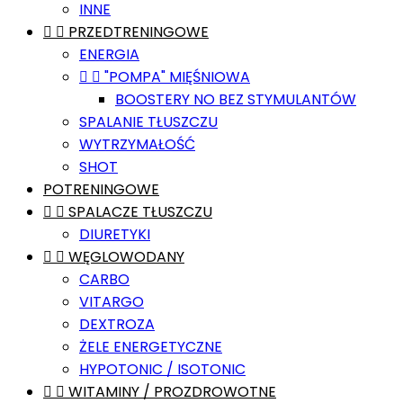
INNE


PRZEDTRENINGOWE
ENERGIA


"POMPA" MIĘŚNIOWA
BOOSTERY NO BEZ STYMULANTÓW
SPALANIE TŁUSZCZU
WYTRZYMAŁOŚĆ
SHOT
POTRENINGOWE


SPALACZE TŁUSZCZU
DIURETYKI


WĘGLOWODANY
CARBO
VITARGO
DEXTROZA
ŻELE ENERGETYCZNE
HYPOTONIC / ISOTONIC


WITAMINY / PROZDROWOTNE