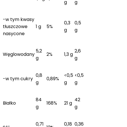
g
g
-w tym kwasy
0,3
0,5
tłuszczowe
1 g
5%
g
g
nasycone
5,2
2,6
Węglowodany
2%
1,3 g
g
g
0,8
<0,5
<0,5
-w tym cukry
0,89%
g
g
g
84
42
Białko
168%
21 g
g
g
0,71
0,18
0,36