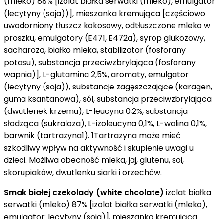
(mleko) 88% [izolat białka serwatki (mleko), emulgator
(lecytyny (soja))], mieszanka kremująca [częściowo
uwodorniony tłuszcz kokosowy, odtłuszczone mleko w
proszku, emulgatory (E471, E472a), syrop glukozowy,
sacharoza, białko mleka, stabilizator (fosforany
potasu), substancja przeciwzbrylająca (fosforany
wapnia)], L-glutamina 2,5%, aromaty, emulgator
(lecytyny (soja)), substancje zagęszczające (karagen,
guma ksantanowa), sól, substancja przeciwzbrylająca
(dwutlenek krzemu), L-leucyna 0,2%, substancja
słodząca (sukraloza), L-izoleucyna 0,1%, L-walina 0,1%,
barwnik (tartrazyna1). 1Tartrazyna może mieć
szkodliwy wpływ na aktywność i skupienie uwagi u
dzieci. Możliwa obecność mleka, jaj, glutenu, soi,
skorupiaków, dwutlenku siarki i orzechów.
Smak białej czekolady (white chcolate)
izolat białka
serwatki (mleko) 87% [izolat białka serwatki (mleko),
emulgator: lecytyny (soja)], mieszanka kremująca