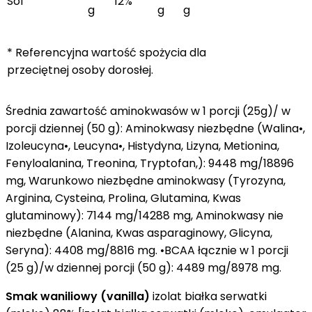
Sól
12%
g
g
g
* Referencyjna wartość spożycia dla
przeciętnej osoby dorosłej.
Średnia zawartość aminokwasów w 1 porcji (25g)/ w
porcji dziennej (50 g): Aminokwasy niezbędne (Walina•,
Izoleucyna•, Leucyna•, Histydyna, Lizyna, Metionina,
Fenyloalanina, Treonina, Tryptofan,): 9448 mg/18896
mg, Warunkowo niezbędne aminokwasy (Tyrozyna,
Arginina, Cysteina, Prolina, Glutamina, Kwas
glutaminowy): 7144 mg/14288 mg, Aminokwasy nie
niezbędne (Alanina, Kwas asparaginowy, Glicyna,
Seryna): 4408 mg/8816 mg. •BCAA łącznie w 1 porcji
(25 g)/w dziennej porcji (50 g): 4489 mg/8978 mg.
Smak waniliowy (vanilla)
izolat białka serwatki