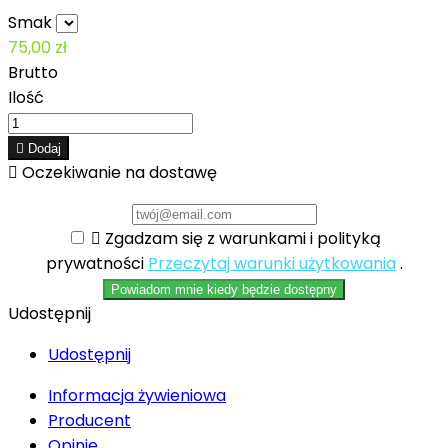
Smak
75,00 zł
Brutto
Ilość

Dodaj

Oczekiwanie na dostawę

Zgadzam się z warunkami i polityką
prywatności
Przeczytaj warunki użytkowania
.
Powiadom mnie kiedy będzie dostępny
Udostępnij
Udostępnij
Informacja żywieniowa
Producent
Opinie