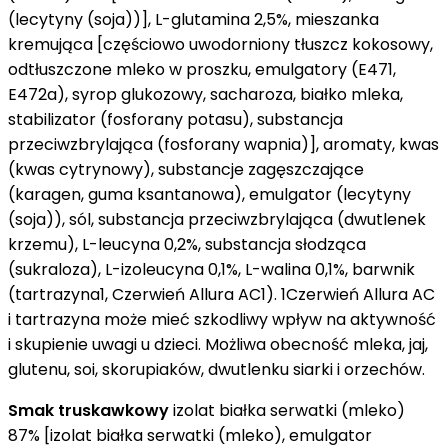
(lecytyny (soja))], L-glutamina 2,5%, mieszanka
kremująca [częściowo uwodorniony tłuszcz kokosowy,
odtłuszczone mleko w proszku, emulgatory (E471,
E472a), syrop glukozowy, sacharoza, białko mleka,
stabilizator (fosforany potasu), substancja
przeciwzbrylająca (fosforany wapnia)], aromaty, kwas
(kwas cytrynowy), substancje zagęszczające
(karagen, guma ksantanowa), emulgator (lecytyny
(soja)), sól, substancja przeciwzbrylająca (dwutlenek
krzemu), L-leucyna 0,2%, substancja słodząca
(sukraloza), L-izoleucyna 0,1%, L-walina 0,1%, barwnik
(tartrazyna1, Czerwień Allura AC1). 1Czerwień Allura AC
i tartrazyna może mieć szkodliwy wpływ na aktywność
i skupienie uwagi u dzieci. Możliwa obecność mleka, jaj,
glutenu, soi, skorupiaków, dwutlenku siarki i orzechów.
Smak truskawkowy
izolat białka serwatki (mleko)
87% [izolat białka serwatki (mleko), emulgator