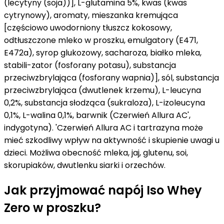
(lecytyny (soja))], L-glutamina 5%, kwas (kwas
cytrynowy), aromaty, mieszanka kremująca
[częściowo uwodorniony tłuszcz kokosowy,
odtłuszczone mleko w proszku, emulgatory (E471,
E472a), syrop glukozowy, sacharoza, białko mleka,
stabili-zator (fosforany potasu), substancja
przeciwzbrylająca (fosforany wapnia)], sól, substancja
przeciwzbrylająca (dwutlenek krzemu), L-leucyna
0,2%, substancja słodząca (sukraloza), L-izoleucyna
0,1%, L-walina 0,1%, barwnik (Czerwień Allura AC',
indygotyna). 'Czerwień Allura AC i tartrazyna może
mieć szkodliwy wpływ na aktywność i skupienie uwagi u
dzieci. Możliwa obecność mleka, jaj, glutenu, soi,
skorupiaków, dwutlenku siarki i orzechów.
Jak przyjmować napój Iso Whey
Zero w proszku?