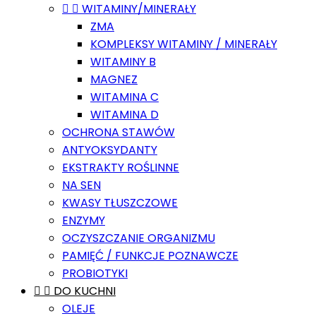


WITAMINY/MINERAŁY
ZMA
KOMPLEKSY WITAMINY / MINERAŁY
WITAMINY B
MAGNEZ
WITAMINA C
WITAMINA D
OCHRONA STAWÓW
ANTYOKSYDANTY
EKSTRAKTY ROŚLINNE
NA SEN
KWASY TŁUSZCZOWE
ENZYMY
OCZYSZCZANIE ORGANIZMU
PAMIĘĆ / FUNKCJE POZNAWCZE
PROBIOTYKI


DO KUCHNI
OLEJE