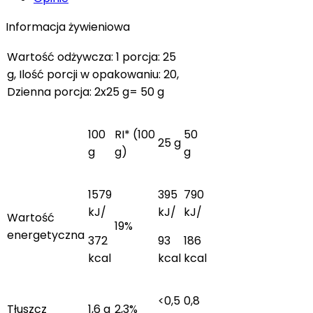
Informacja żywieniowa
Wartość odżywcza: 1 porcja: 25
g, Ilość porcji w opakowaniu: 20,
Dzienna porcja: 2x25 g= 50 g
100
RI* (100
50
25 g
g
g)
g
1579
395
790
kJ/
kJ/
kJ/
Wartość
19%
energetyczna
372
93
186
kcal
kcal
kcal
<0,5
0,8
Tłuszcz
1,6 g
2,3%