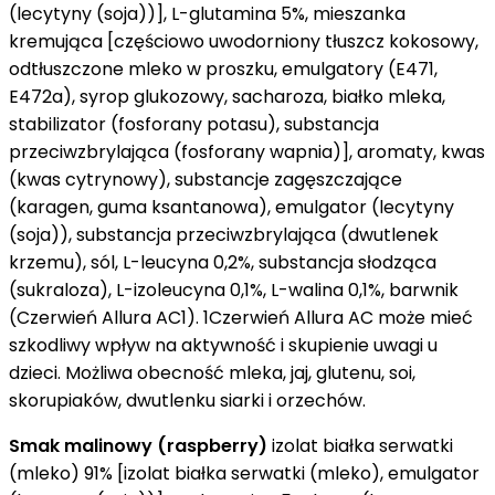
(lecytyny (soja))], L-glutamina 5%, mieszanka
kremująca [częściowo uwodorniony tłuszcz kokosowy,
odtłuszczone mleko w proszku, emulgatory (E471,
E472a), syrop glukozowy, sacharoza, białko mleka,
stabilizator (fosforany potasu), substancja
przeciwzbrylająca (fosforany wapnia)], aromaty, kwas
(kwas cytrynowy), substancje zagęszczające
(karagen, guma ksantanowa), emulgator (lecytyny
(soja)), substancja przeciwzbrylająca (dwutlenek
krzemu), sól, L-leucyna 0,2%, substancja słodząca
(sukraloza), L-izoleucyna 0,1%, L-walina 0,1%, barwnik
(Czerwień Allura AC1). 1Czerwień Allura AC może mieć
szkodliwy wpływ na aktywność i skupienie uwagi u
dzieci. Możliwa obecność mleka, jaj, glutenu, soi,
skorupiaków, dwutlenku siarki i orzechów.
Smak malinowy (raspberry)
izolat białka serwatki
(mleko) 91% [izolat białka serwatki (mleko), emulgator