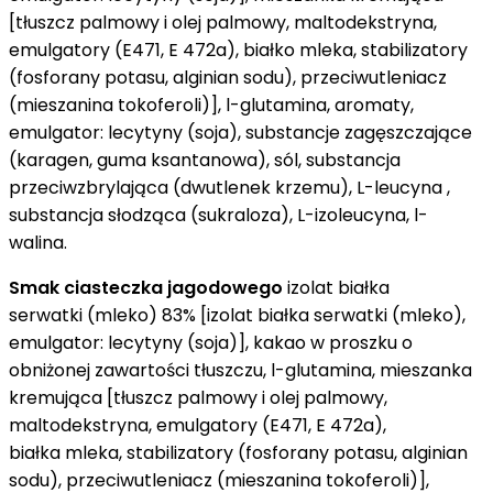
[tłuszcz palmowy i olej palmowy, maltodekstryna,
emulgatory (E471, E 472a), białko mleka, stabilizatory
(fosforany potasu, alginian sodu), przeciwutleniacz
(mieszanina tokoferoli)], l-glutamina, aromaty,
emulgator: lecytyny (soja), substancje zagęszczające
(karagen, guma ksantanowa), sól, substancja
przeciwzbrylająca (dwutlenek krzemu), L-leucyna ,
substancja słodząca (sukraloza), L-izoleucyna, l-
walina.
Smak ciasteczka jagodowego
izolat białka
serwatki (mleko) 83% [izolat białka serwatki (mleko),
emulgator: lecytyny (soja)], kakao w proszku o
obniżonej zawartości tłuszczu, l-glutamina, mieszanka
kremująca [tłuszcz palmowy i olej palmowy,
maltodekstryna, emulgatory (E471, E 472a),
białka mleka, stabilizatory (fosforany potasu, alginian
sodu), przeciwutleniacz (mieszanina tokoferoli)],