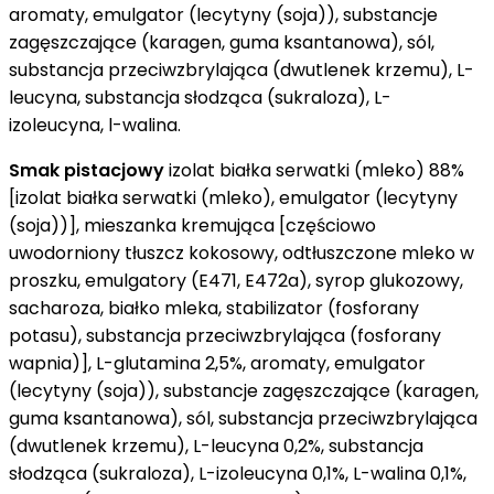
aromaty, emulgator (lecytyny (soja)), substancje
zagęszczające (karagen, guma ksantanowa), sól,
substancja przeciwzbrylająca (dwutlenek krzemu), L-
leucyna, substancja słodząca (sukraloza), L-
izoleucyna, l-walina.
Smak pistacjowy
izolat białka serwatki (mleko) 88%
[izolat białka serwatki (mleko), emulgator (lecytyny
(soja))], mieszanka kremująca [częściowo
uwodorniony tłuszcz kokosowy, odtłuszczone mleko w
proszku, emulgatory (E471, E472a), syrop glukozowy,
sacharoza, białko mleka, stabilizator (fosforany
potasu), substancja przeciwzbrylająca (fosforany
wapnia)], L-glutamina 2,5%, aromaty, emulgator
(lecytyny (soja)), substancje zagęszczające (karagen,
guma ksantanowa), sól, substancja przeciwzbrylająca
(dwutlenek krzemu), L-leucyna 0,2%, substancja
słodząca (sukraloza), L-izoleucyna 0,1%, L-walina 0,1%,