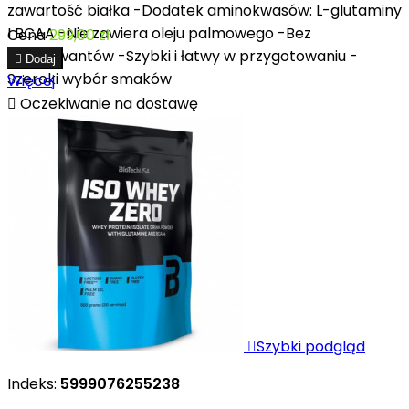
zawartość białka -Dodatek aminokwasów: L-glutaminy
I BCAA -Nie zawiera oleju palmowego -Bez
Cena
299,00 zł
konserwantów -Szybki i łatwy w przygotowaniu -

Dodaj
Szeroki wybór smaków
Więcej

Oczekiwanie na dostawę

Szybki podgląd
Indeks:
5999076255238