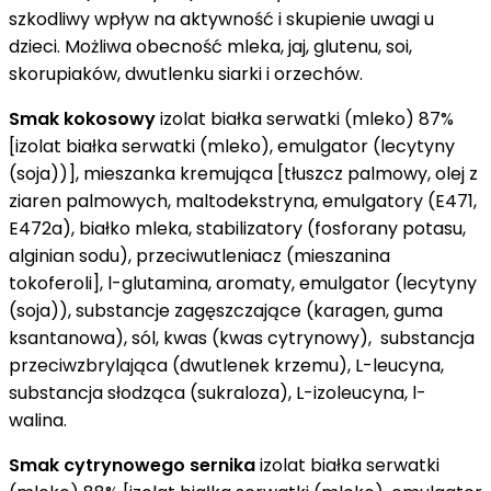
szkodliwy wpływ na aktywność i skupienie uwagi u
dzieci. Możliwa obecność mleka, jaj, glutenu, soi,
skorupiaków, dwutlenku siarki i orzechów.
Smak kokosowy
izolat białka serwatki (mleko) 87%
[izolat białka serwatki (mleko), emulgator (lecytyny
(soja))], mieszanka kremująca [tłuszcz palmowy, olej z
ziaren palmowych, maltodekstryna, emulgatory (E471,
E472a), białko mleka, stabilizatory (fosforany potasu,
alginian sodu), przeciwutleniacz (mieszanina
tokoferoli], l-glutamina, aromaty, emulgator (lecytyny
(soja)), substancje zagęszczające (karagen, guma
ksantanowa), sól, kwas (kwas cytrynowy), substancja
przeciwzbrylająca (dwutlenek krzemu), L-leucyna,
substancja słodząca (sukraloza), L-izoleucyna, l-
walina.
Smak cytrynowego sernika
izolat białka serwatki