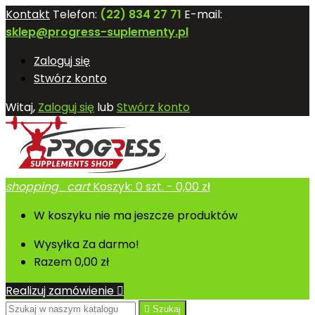
Kontakt
Telefon:
(22) 834 27 71
E-mail:
sklep@progress-suplementy.pl
Zaloguj się
Stwórz konto
Witaj,
Zaloguj się
lub
Stwórz konto
shopping_cart
Koszyk:
0
szt. - 0,00 zł
W koszyku nie ma jeszcze produktów
Wysyłka
Za darmo!
Razem
0,00 zł
Realizuj zamówienie


Szukaj