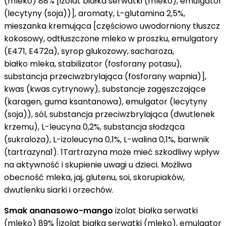
(mleko) 88% [izolat białka serwatki (mleko), emulgator
(lecytyny (soja))], aromaty, L-glutamina 2,5%,
mieszanka kremująca [częściowo uwodorniony tłuszcz
kokosowy, odtłuszczone mleko w proszku, emulgatory
(E471, E472a), syrop glukozowy, sacharoza,
białko mleka, stabilizator (fosforany potasu),
substancja przeciwzbrylająca (fosforany wapnia)],
kwas (kwas cytrynowy), substancje zagęszczające
(karagen, guma ksantanowa), emulgator (lecytyny
(soja)), sól, substancja przeciwzbrylająca (dwutlenek
krzemu), L-leucyna 0,2%, substancja słodząca
(sukraloza), L-izoleucyna 0,1%, L-walina 0,1%, barwnik
(tartrazyna1). 1Tartrazyna może mieć szkodliwy wpływ
na aktywność i skupienie uwagi u dzieci. Możliwa
obecność mleka, jaj, glutenu, soi, skorupiaków,
dwutlenku siarki i orzechów.
Smak ananasowo-mango
izolat białka serwatki
(mleko) 89% [izolat białka serwatki (mleko), emulgator