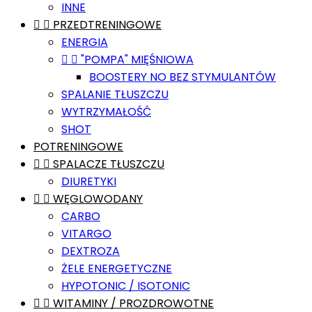
INNE


PRZEDTRENINGOWE
ENERGIA


"POMPA" MIĘŚNIOWA
BOOSTERY NO BEZ STYMULANTÓW
SPALANIE TŁUSZCZU
WYTRZYMAŁOŚĆ
SHOT
POTRENINGOWE


SPALACZE TŁUSZCZU
DIURETYKI


WĘGLOWODANY
CARBO
VITARGO
DEXTROZA
ŻELE ENERGETYCZNE
HYPOTONIC / ISOTONIC


WITAMINY / PROZDROWOTNE