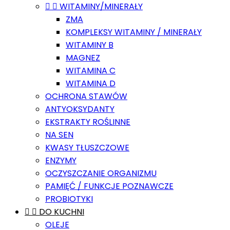


WITAMINY/MINERAŁY
ZMA
KOMPLEKSY WITAMINY / MINERAŁY
WITAMINY B
MAGNEZ
WITAMINA C
WITAMINA D
OCHRONA STAWÓW
ANTYOKSYDANTY
EKSTRAKTY ROŚLINNE
NA SEN
KWASY TŁUSZCZOWE
ENZYMY
OCZYSZCZANIE ORGANIZMU
PAMIĘĆ / FUNKCJE POZNAWCZE
PROBIOTYKI


DO KUCHNI
OLEJE