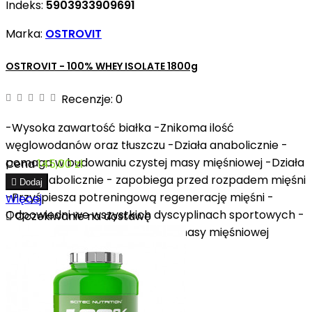
Indeks:
5903933909691
Marka:
OSTROVIT
OSTROVIT - 100% WHEY ISOLATE 1800g
Recenzje:
0
-Wysoka zawartość białka -Znikoma ilość
węglowodanów oraz tłuszczu -Działa anabolicznie -
pomaga w budowaniu czystej masy mięśniowej -Działa
Cena
145,00 zł
antykatabolicznie - zapobiega przed rozpadem mięśni

Dodaj
-Przyśpiesza potreningową regenerację mięśni -
Więcej
Odpowiedni we wszystkich dyscyplinach sportowych -

Oczekiwanie na dostawę
Polecany w okresie budowania masy mięśniowej