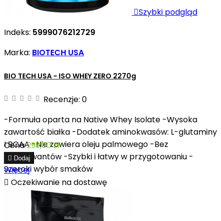

Szybki podgląd
Indeks:
5999076212729
Marka:
BIOTECH USA
BIO TECH USA - ISO WHEY ZERO 2270g
Recenzje:
0
-Formuła oparta na Native Whey Isolate -Wysoka
zawartość białka -Dodatek aminokwasów: L-glutaminy
I BCAA -Nie zawiera oleju palmowego -Bez
Cena
299,00 zł
konserwantów -Szybki i łatwy w przygotowaniu -

Dodaj
Szeroki wybór smaków
Więcej

Oczekiwanie na dostawę