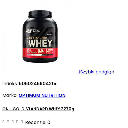

Szybki podgląd
Indeks:
5060245604215
Marka:
OPTIMUM NUTRITION
ON - GOLD STANDARD WHEY 2270g
Recenzje:
0