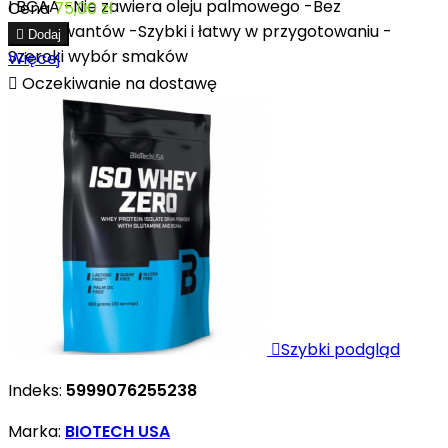
I BCAA -Nie zawiera oleju palmowego -Bez
Cena
75,00 zł
konserwantów -Szybki i łatwy w przygotowaniu -

Dodaj
Szeroki wybór smaków
Więcej

Oczekiwanie na dostawę

Szybki podgląd
Indeks:
5999076255238
Marka:
BIOTECH USA