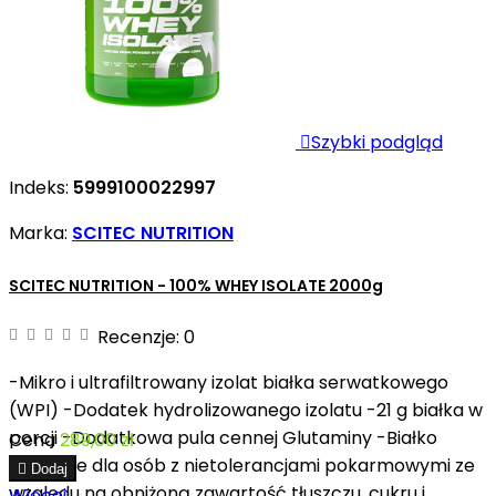

Szybki podgląd
Indeks:
5999100022997
Marka:
SCITEC NUTRITION
SCITEC NUTRITION - 100% WHEY ISOLATE 2000g
Recenzje:
0
-Mikro i ultrafiltrowany izolat białka serwatkowego
(WPI) -Dodatek hydrolizowanego izolatu -21 g białka w
porcji -Dodatkowa pula cennej Glutaminy -Białko
Cena
289,00 zł
właściwe dla osób z nietolerancjami pokarmowymi ze

Dodaj
względu na obniżoną zawartość tłuszczu, cukru i
Więcej