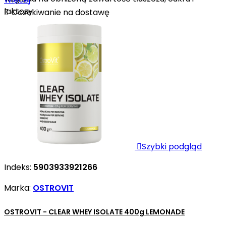
laktozy

Oczekiwanie na dostawę

Szybki podgląd
Indeks:
5903933921266
Marka:
OSTROVIT
OSTROVIT - CLEAR WHEY ISOLATE 400g LEMONADE