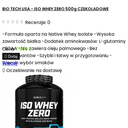
BIO TECH USA - ISO WHEY ZERO 500g CZEKOLADOWE
Recenzje:
0
-Formuła oparta na Native Whey Isolate -Wysoka
zawartość białka -Dodatek aminokwasów: L-glutaminy
I BCAA -Nie zawiera oleju palmowego -Bez
Cena
75,00 zł
konserwantów -Szybki i łatwy w przygotowaniu -

Dodaj
Szeroki wybór smaków
Więcej

Oczekiwanie na dostawę