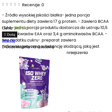
Recenzje:
0
- Źródło wysokiej jakości białka- jedna porcja
suplementu diety zawiera 17 g protein. - Zawiera BCAA
i EAA- jedna porcja produktu dostarcza do ustroju 10,5
Cena
69,00 zł
g aminokwasów EAA oraz 3,4 g aminokwasów BCAA. -

Dodaj
Bez dodatku cukru- preparat zawiera
Więcej
niskoenergetyczną substancję słodzącą, jaką jest

Oczekiwanie na dostawę
sukraloza, co przyczynia się do zmniejszenia
kaloryczności...