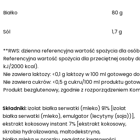
Białko
80 g
Sól
1,7 g
**RWS: dzienna referencyjna wartość spożycia dla osób
Referencyjna wartość spożycia dla przeciętnej osoby d
kJ/2000 kcal).
Nie zawiera laktozy: <0,1 g laktozy w 100 ml gotowego d
Nie zawiera cukrów: <0,5 g cukru/100 ml produktu goto
Produkt bezglutenowy, zgodnie z rozporządzeniem Komisj
Składniki:
izolat białka serwatki (mleko) 91% [izolat
białka serwatki (mleko), emulgator (lecytyny (soja))],
ekstrakt kokosowy instant 7% [ekstrakt kokosowy,
skrobia hydrolizowana, maltodekstryna,
białka mleka w proszku, regulator kwasowości