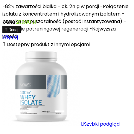
-82% zawartości białka - ok. 24 g w porcji -Połączenie
izolatu z koncentratem i hydrolizowanym izolatem -
Wysoka rozpuszczalność (postać instantyzowana) -
Cena
299,00 zł
Wsparcie potreningowej regeneracji -Najwyższa

Dodaj
jakość
Więcej

Dostępny produkt z innymi opcjami

Szybki podgląd