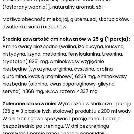
(fosforany wapnia)], naturalny aromat, sól.
Możliwa obecność mleka, jaj, glutenu, soi, skorupiaków,
dwutlenku siarki i orzechów.
Średnia zawartość aminokwasów w 25 g (1 porcja):
Aminokwasy niezbędne (walina, izoleucyna, leucyna,
histydyna, lizyna, metionina, fenyloalanina, treonina,
tryptofan) 9251 mg, Aminokwasy względnie
niezbędne (tyrozyna, arginina, cysteina, prolina,
glutamina, kwas glutaminowy) 6239 mg, Aminokwasy
niezbędne (alanina, kwas asparaginowy, glicyna,
seryna) 4368 mg, BCAA razem: 4337 mg.
Zalecane stosowanie:
Wymieszać w shakerze 1 porcję
(25 g = 3 płaskie łyżki stołowe) produktu z 200 ml wody.
W dni treningowe spożywać 1 porcję rano i 1 porcję
bezpośrednio po treningu. W dni bez treningu
spożywać 1 porcję rano i 1 porcję popołudniu.