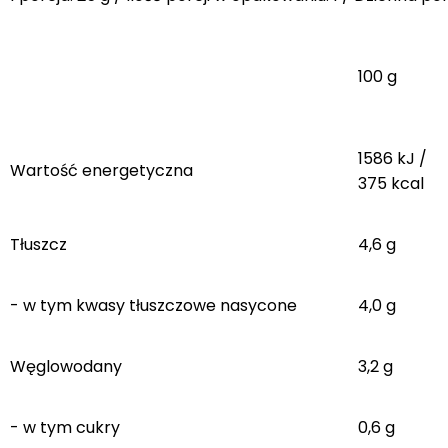
100 g
1586 kJ /
Wartość energetyczna
375 kcal
Tłuszcz
4,6 g
- w tym kwasy tłuszczowe nasycone
4,0 g
Węglowodany
3,2 g
- w tym cukry
0,6 g