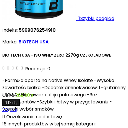

Szybki podgląd
Indeks:
5999076254910
Marka:
BIOTECH USA
BIO TECH USA - ISO WHEY ZERO 2270g CZEKOLADOWE
Recenzje:
0
-Formuła oparta na Native Whey Isolate -Wysoka
zawartość białka -Dodatek aminokwasów: L-glutaminy
I BCAA -Nie zawiera oleju palmowego -Bez
Cena
289,00 zł
konserwantów -Szybki i łatwy w przygotowaniu -

Dodaj
Szeroki wybór smaków
Więcej

Oczekiwanie na dostawę
16 innych produktów w tej samej kategorii: