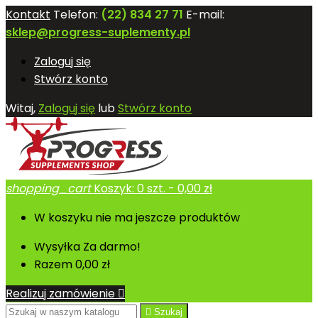
Kontakt
Telefon:
(22) 834 27 71
E-mail:
sklep@progress-suplementy.pl
Zaloguj się
Stwórz konto
Witaj,
Zaloguj się
lub
Stwórz konto
shopping_cart
Koszyk:
0
szt. - 0,00 zł
W koszyku nie ma jeszcze produktów
Wysyłka
Za darmo!
Razem
0,00 zł
Realizuj zamówienie


Szukaj