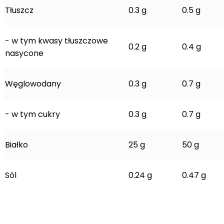
Tłuszcz
0.3 g
0.5 g
- w tym kwasy tłuszczowe
0.2 g
0.4 g
nasycone
Węglowodany
0.3 g
0.7 g
- w tym cukry
0.3 g
0.7 g
Białko
25 g
50 g
Sól
0.24 g
0.47 g