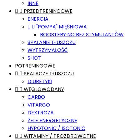
INNE


PRZEDTRENINGOWE
ENERGIA


"POMPA" MIĘŚNIOWA
BOOSTERY NO BEZ STYMULANTÓW
SPALANIE TŁUSZCZU
WYTRZYMAŁOŚĆ
SHOT
POTRENINGOWE


SPALACZE TŁUSZCZU
DIURETYKI


WĘGLOWODANY
CARBO
VITARGO
DEXTROZA
ŻELE ENERGETYCZNE
HYPOTONIC / ISOTONIC


WITAMINY / PROZDROWOTNE