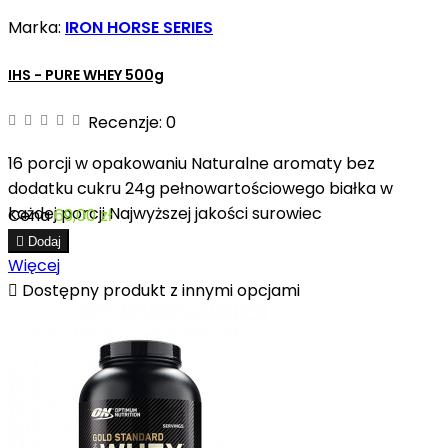
Marka:
IRON HORSE SERIES
IHS - PURE WHEY 500g
Recenzje:
0
16 porcji w opakowaniu Naturalne aromaty bez
dodatku cukru 24g pełnowartościowego białka w
każdej porcji Najwyższej jakości surowiec
Cena
69,00 zł

Dodaj
Więcej

Dostępny produkt z innymi opcjami