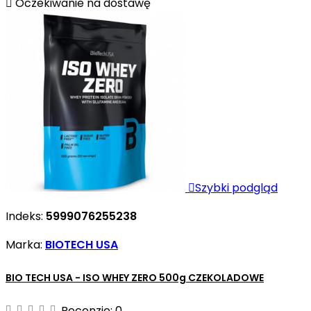

Oczekiwanie na dostawę

Szybki podgląd
Indeks:
5999076255238
Marka:
BIOTECH USA
BIO TECH USA - ISO WHEY ZERO 500g CZEKOLADOWE
Recenzje:
0