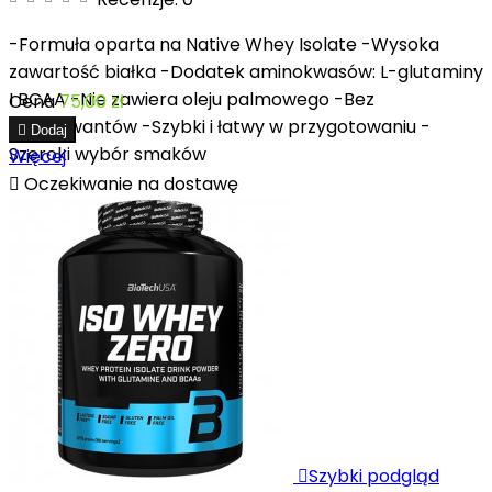
-Formuła oparta na Native Whey Isolate -Wysoka
zawartość białka -Dodatek aminokwasów: L-glutaminy
I BCAA -Nie zawiera oleju palmowego -Bez
Cena
75,00 zł
konserwantów -Szybki i łatwy w przygotowaniu -

Dodaj
Szeroki wybór smaków
Więcej

Oczekiwanie na dostawę

Szybki podgląd