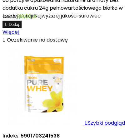
66 porcji w opakowaniu Naturalne aromaty bez
dodatku cukru 24g pełnowartościowego białka w
każdej porcji Najwyższej jakości surowiec
Cena
219,00 zł

Dodaj
Więcej

Oczekiwanie na dostawę

Szybki podgląd
Indeks:
5901703241538