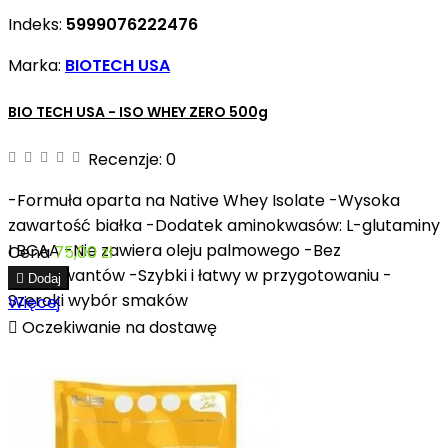
Indeks:
5999076222476
Marka:
BIOTECH USA
BIO TECH USA - ISO WHEY ZERO 500g
Recenzje:
0
-Formuła oparta na Native Whey Isolate -Wysoka
zawartość białka -Dodatek aminokwasów: L-glutaminy
I BCAA -Nie zawiera oleju palmowego -Bez
Cena
75,00 zł
konserwantów -Szybki i łatwy w przygotowaniu -

Dodaj
Szeroki wybór smaków
Więcej

Oczekiwanie na dostawę