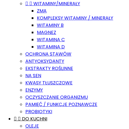


WITAMINY/MINERAŁY
ZMA
KOMPLEKSY WITAMINY / MINERAŁY
WITAMINY B
MAGNEZ
WITAMINA C
WITAMINA D
OCHRONA STAWÓW
ANTYOKSYDANTY
EKSTRAKTY ROŚLINNE
NA SEN
KWASY TŁUSZCZOWE
ENZYMY
OCZYSZCZANIE ORGANIZMU
PAMIĘĆ / FUNKCJE POZNAWCZE
PROBIOTYKI


DO KUCHNI
OLEJE