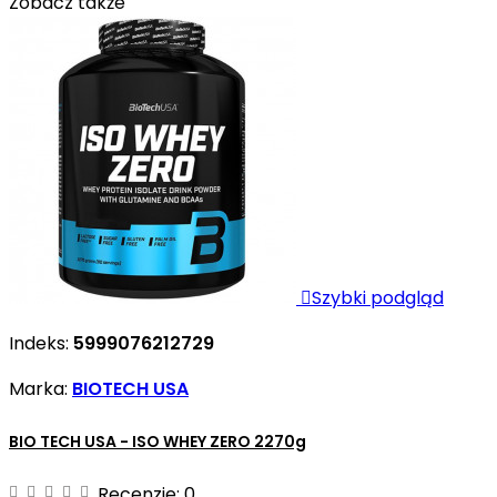
Zobacz także

Szybki podgląd
Indeks:
5999076212729
Marka:
BIOTECH USA
BIO TECH USA - ISO WHEY ZERO 2270g
Recenzje:
0