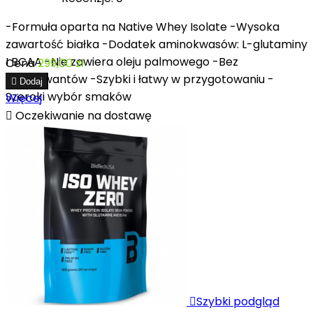
-Formuła oparta na Native Whey Isolate -Wysoka
zawartość białka -Dodatek aminokwasów: L-glutaminy
I BCAA -Nie zawiera oleju palmowego -Bez
Cena
299,00 zł
konserwantów -Szybki i łatwy w przygotowaniu -

Dodaj
Szeroki wybór smaków
Więcej

Oczekiwanie na dostawę

Szybki podgląd