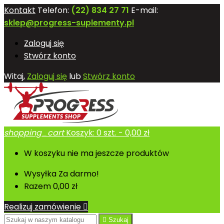
Kontakt
Telefon:
(22) 834 27 71
E-mail:
sklep@progress-suplementy.pl
Zaloguj się
Stwórz konto
Witaj,
Zaloguj się
lub
Stwórz konto
shopping_cart
Koszyk:
0
szt. - 0,00 zł
W koszyku nie ma jeszcze produktów
Wysyłka
Za darmo!
Razem
0,00 zł
Realizuj zamówienie


Szukaj