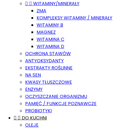


WITAMINY/MINERAŁY
ZMA
KOMPLEKSY WITAMINY / MINERAŁY
WITAMINY B
MAGNEZ
WITAMINA C
WITAMINA D
OCHRONA STAWÓW
ANTYOKSYDANTY
EKSTRAKTY ROŚLINNE
NA SEN
KWASY TŁUSZCZOWE
ENZYMY
OCZYSZCZANIE ORGANIZMU
PAMIĘĆ / FUNKCJE POZNAWCZE
PROBIOTYKI


DO KUCHNI
OLEJE