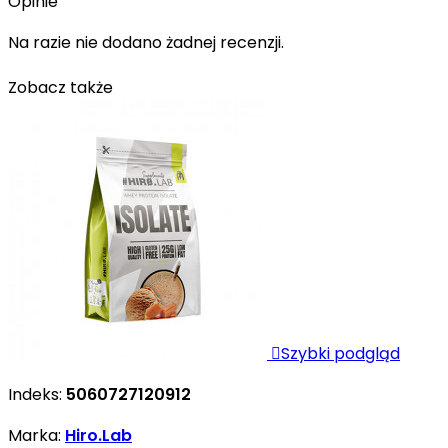
Opinie
Na razie nie dodano żadnej recenzji.
Zobacz także

Szybki podgląd
Indeks:
5060727120912
Marka:
Hiro.Lab