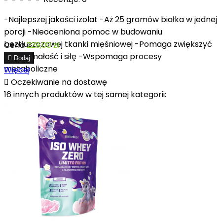
-Najlepszej jakości izolat -Aż 25 gramów białka w jednej
porcji -Nieoceniona pomoc w budowaniu
beztłuszczowej tkanki mięśniowej -Pomaga zwiększyć
Cena
229,00 zł
wytrzymałość i siłę -Wspomaga procesy

Dodaj
metaboliczne
Więcej

Oczekiwanie na dostawę
16 innych produktów w tej samej kategorii: