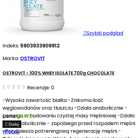

Szybki podgląd
Indeks:
5903933909912
Marka:
OSTROVIT
OSTROVIT - 100% WHEY ISOLATE 700g CHOCOLATE
Recenzje:
0
-Wysoka zawartość białka -Znikoma ilość
węglowodanów oraz tłuszczu -Działa anabolicznie -
pomaga w budowaniu czystej masy mięśniowej -Działa
Cena
88,90 zł
antykatabolicznie - zapobiega przed rozpadem mięśni

Dodaj
-Przyśpiesza potreningową regenerację mięśni -
Więcej