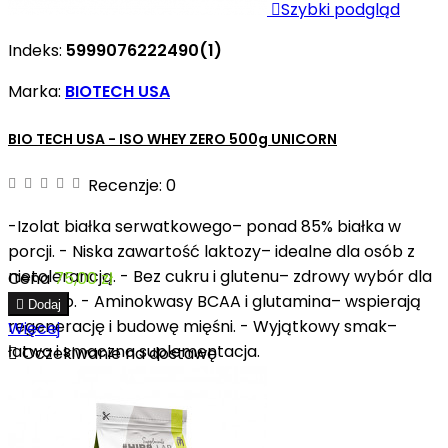

Szybki podgląd
Indeks:
5999076222490(1)
Marka:
BIOTECH USA
BIO TECH USA - ISO WHEY ZERO 500g UNICORN
Recenzje:
0
-Izolat białka serwatkowego– ponad 85% białka w
porcji. - Niska zawartość laktozy– idealne dla osób z
nietolerancją. - Bez cukru i glutenu– zdrowy wybór dla
Cena
75,00 zł
każdego. - Aminokwasy BCAA i glutamina– wspierają

Dodaj
regenerację i budowę mięśni. - Wyjątkowy smak–
Więcej
łatwa i smaczna suplementacja.

Oczekiwanie na dostawę