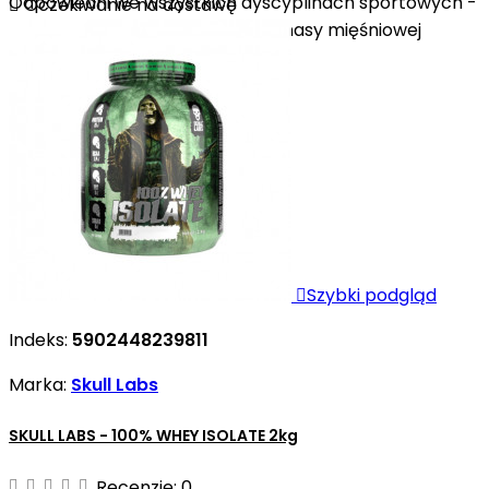
Odpowiedni we wszystkich dyscyplinach sportowych -

Oczekiwanie na dostawę
Polecany w okresie budowania masy mięśniowej

Szybki podgląd
Indeks:
5902448239811
Marka:
Skull Labs
SKULL LABS - 100% WHEY ISOLATE 2kg
Recenzje:
0