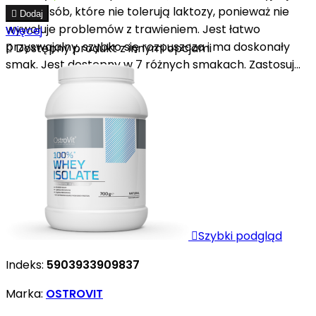
oraz u osób, które nie tolerują laktozy, ponieważ nie

Dodaj
wywołuje problemów z trawieniem. Jest łatwo
Więcej
przyswajalny, szybko się rozpuszcza i ma doskonały

Dostępny produkt z innymi opcjami
smak. Jest dostępny w 7 różnych smakach. Zastosuj...

Szybki podgląd
Indeks:
5903933909837
Marka:
OSTROVIT