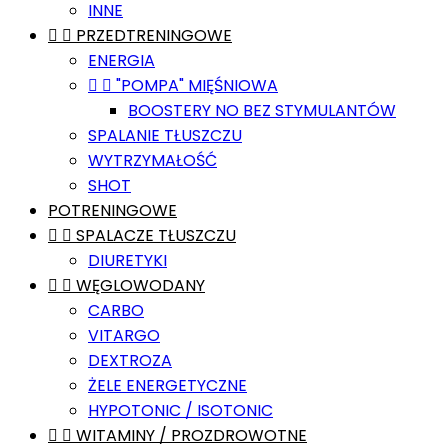
INNE


PRZEDTRENINGOWE
ENERGIA


"POMPA" MIĘŚNIOWA
BOOSTERY NO BEZ STYMULANTÓW
SPALANIE TŁUSZCZU
WYTRZYMAŁOŚĆ
SHOT
POTRENINGOWE


SPALACZE TŁUSZCZU
DIURETYKI


WĘGLOWODANY
CARBO
VITARGO
DEXTROZA
ŻELE ENERGETYCZNE
HYPOTONIC / ISOTONIC


WITAMINY / PROZDROWOTNE