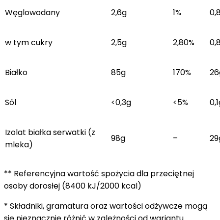
Węglowodany
2,6g
1%
0,
w tym cukry
2,5g
2,80%
0,
Białko
85g
170%
26
Sól
<0,3g
<5%
0,1
Izolat białka serwatki (z
98g
–
29
mleka)
** Referencyjna wartość spożycia dla przeciętnej
osoby dorosłej (8400 kJ/2000 kcal)
* Składniki, gramatura oraz wartości odżywcze mogą
się nieznacznie różnić w zależności od wariantu