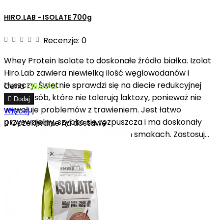
HIRO.LAB - ISOLATE 700g
Recenzje:
0
Whey Protein Isolate to doskonałe źródło białka. Izolat
Hiro.Lab zawiera niewielką ilość węglowodanów i
tłuszczy. Świetnie sprawdzi się na diecie redukcyjnej
Cena
139,00 zł
oraz u osób, które nie tolerują laktozy, ponieważ nie

Dodaj
wywołuje problemów z trawieniem. Jest łatwo
Więcej
przyswajalny, szybko się rozpuszcza i ma doskonały

Oczekiwanie na dostawę
smak. Jest dostępny w 7 różnych smakach. Zastosuj...