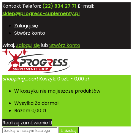
Kontakt
Telefon:
(22) 834 27 71
E-mail:
sklep@progress-suplementy.pl
Zaloguj się
Stwórz konto
Witaj,
Zaloguj się
lub
Stwórz konto
shopping_cart
Koszyk:
0
szt. - 0,00 zł
W koszyku nie ma jeszcze produktów
Wysyłka
Za darmo!
Razem
0,00 zł
Realizuj zamówienie


Szukaj