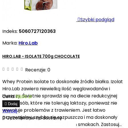

Szybki podgląd
Indeks:
5060727120363
Marka:
Hiro.Lab
HIRO.LAB - ISOLATE 700g CHOCOLATE
Recenzje:
0
Whey Protein Isolate to doskonałe źródło białka. Izolat
Hiro.Lab zawiera niewielką ilość węglowodanów i
tłuszczy. Świetnie sprawdzi się na diecie redukcyjnej
Cena
99,00 zł
oraz u osób, które nie tolerują laktozy, ponieważ nie

Dodaj
wywołuje problemów z trawieniem. Jest łatwo
Więcej
przyswajalny, szybko się rozpuszcza i ma doskonały

Oczekiwanie na dostawę
smak. Jest dostępny w 7 różnych smakach. Zastosuj...