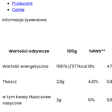
Producent
Opinie
Informacja żywieniowa
Wartości odżywcze
100g
%RWS**
Wartość energetyczna
1597kJ/377kcal
19%
47
Tłuszcz
2,9g
4,10%
0,
w tym kwasy tłuszczowe
2g
10%
0,
nasycone