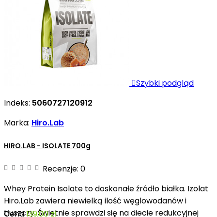

Szybki podgląd
Indeks:
5060727120912
Marka:
Hiro.Lab
HIRO.LAB - ISOLATE 700g
Recenzje:
0
Whey Protein Isolate to doskonałe źródło białka. Izolat
Hiro.Lab zawiera niewielką ilość węglowodanów i
tłuszczy. Świetnie sprawdzi się na diecie redukcyjnej
Cena
139,00 zł