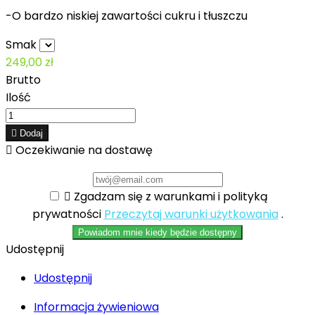
-O bardzo niskiej zawartości cukru i tłuszczu
Smak
249,00 zł
Brutto
Ilość

Dodaj

Oczekiwanie na dostawę

Zgadzam się z warunkami i polityką
prywatności
Przeczytaj warunki użytkowania
.
Powiadom mnie kiedy będzie dostępny
Udostępnij
Udostępnij
Informacja żywieniowa