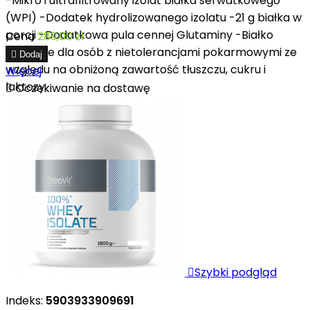
-Mikro i ultrafiltrowany izolat białka serwatkowego
(WPI) -Dodatek hydrolizowanego izolatu -21 g białka w
porcji -Dodatkowa pula cennej Glutaminy -Białko
Cena
289,00 zł
właściwe dla osób z nietolerancjami pokarmowymi ze

Dodaj
względu na obniżoną zawartość tłuszczu, cukru i
Więcej
laktozy

Oczekiwanie na dostawę

Szybki podgląd
Indeks:
5903933909691