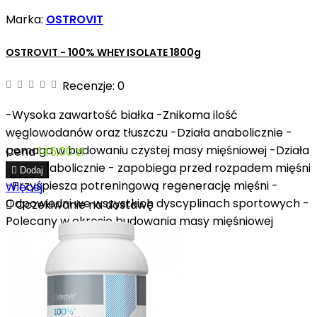
Marka:
OSTROVIT
OSTROVIT - 100% WHEY ISOLATE 1800g
Recenzje:
0
-Wysoka zawartość białka -Znikoma ilość
węglowodanów oraz tłuszczu -Działa anabolicznie -
pomaga w budowaniu czystej masy mięśniowej -Działa
Cena
145,00 zł
antykatabolicznie - zapobiega przed rozpadem mięśni

Dodaj
-Przyśpiesza potreningową regenerację mięśni -
Więcej
Odpowiedni we wszystkich dyscyplinach sportowych -

Oczekiwanie na dostawę
Polecany w okresie budowania masy mięśniowej