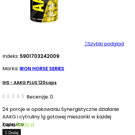

Szybki podgląd
Indeks:
5901703242009
Marka:
IRON HORSE SERIES
IHS - AAKG PLUS 120caps
Recenzje:
0
24 porcje w opakowaniu Synergistyczne działanie
AAKG i cytruliny 1g gotowej mieszanki w każdej
kapsułce
Cena
50,00 zł

Dodaj