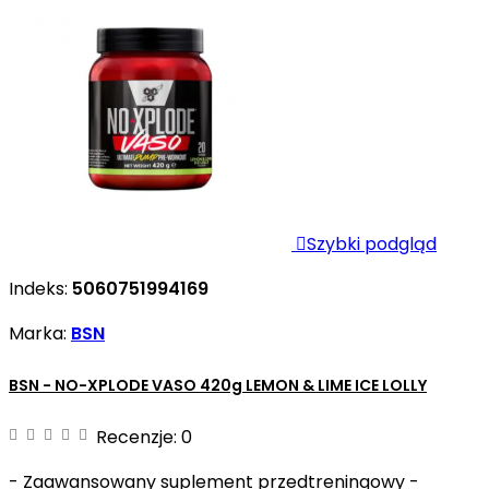

Szybki podgląd
Indeks:
5060751994169
Marka:
BSN
BSN - NO-XPLODE VASO 420g LEMON & LIME ICE LOLLY
Recenzje:
0
- Zaawansowany suplement przedtreningowy -