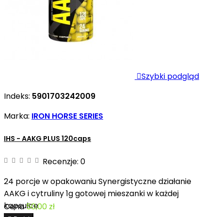

Szybki podgląd
Indeks:
5901703242009
Marka:
IRON HORSE SERIES
IHS - AAKG PLUS 120caps
Recenzje:
0
24 porcje w opakowaniu Synergistyczne działanie
AAKG i cytruliny 1g gotowej mieszanki w każdej
kapsułce
Cena
50,00 zł