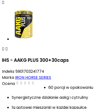



IHS - AAKG PLUS 300+30caps
Indeks
5901703241774
Marka
IRON HORSE SERIES
Ocena
60 porcji w opakowaniu
Synergistyczne działanie aakg i cytruliny
1g gotowej mieszanki w każdej kapsułce