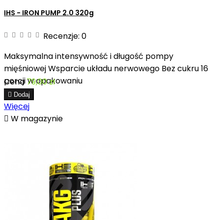
IHS - IRON PUMP 2.0 320g
Recenzje:
0
Maksymalna intensywność i długość pompy
mięśniowej Wsparcie układu nerwowego Bez cukru 16
porcji w opakowaniu
Cena
79,00 zł

Dodaj
Więcej

W magazynie