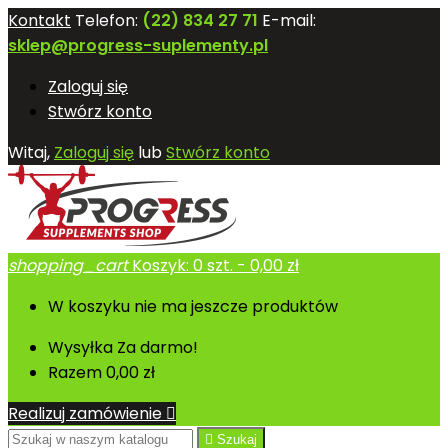
Kontakt
Telefon:
(22) 834 27 71
E-mail:
sklep@progress-suplementy.pl
Zaloguj się
Stwórz konto
Witaj,
Zaloguj się
lub
Stwórz konto
shopping_cart
Koszyk:
0
szt. - 0,00 zł
W koszyku nie ma jeszcze produktów
Wysyłka
Za darmo!
Razem
0,00 zł
Realizuj zamówienie


Szukaj