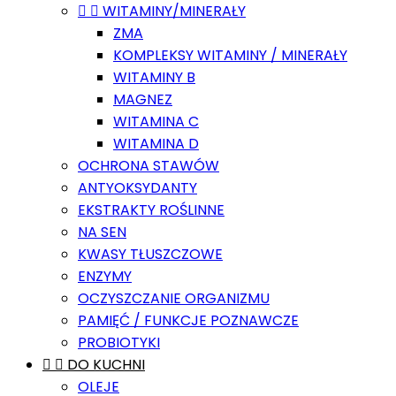


WITAMINY/MINERAŁY
ZMA
KOMPLEKSY WITAMINY / MINERAŁY
WITAMINY B
MAGNEZ
WITAMINA C
WITAMINA D
OCHRONA STAWÓW
ANTYOKSYDANTY
EKSTRAKTY ROŚLINNE
NA SEN
KWASY TŁUSZCZOWE
ENZYMY
OCZYSZCZANIE ORGANIZMU
PAMIĘĆ / FUNKCJE POZNAWCZE
PROBIOTYKI


DO KUCHNI
OLEJE