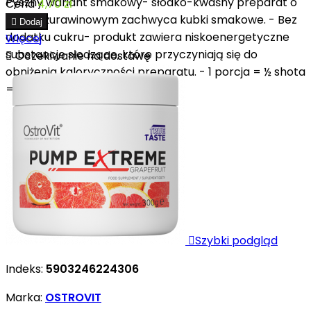
Pyszny wariant smakowy- słodko-kwaśny preparat o
Cena
4,70 zł
smaku żurawinowym zachwyca kubki smakowe. - Bez

Dodaj
dodatku cukru- produkt zawiera niskoenergetyczne
Więcej
substancje słodzące, które przyczyniają się do

Oczekiwanie na dostawę
obniżenia kaloryczności preparatu. - 1 porcja = ½ shota
= 50...

Szybki podgląd
Indeks:
5903246224306
Marka:
OSTROVIT