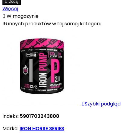

Dodaj
Więcej

W magazynie
16 innych produktów w tej samej kategorii:

Szybki podgląd
Indeks:
5901703243808
Marka:
IRON HORSE SERIES