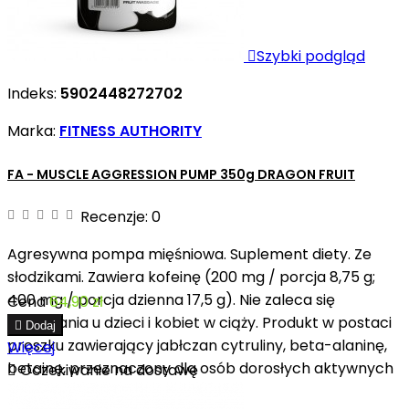

Szybki podgląd
Indeks:
5902448272702
Marka:
FITNESS AUTHORITY
FA - MUSCLE AGGRESSION PUMP 350g DRAGON FRUIT
Recenzje:
0
Agresywna pompa mięśniowa. Suplement diety. Ze
słodzikami. Zawiera kofeinę (200 mg / porcja 8,75 g;
400 mg / porcja dzienna 17,5 g). Nie zaleca się
Cena
64,90 zł
stosowania u dzieci i kobiet w ciąży. Produkt w postaci

Dodaj
proszku zawierający jabłczan cytruliny, beta-alaninę,
Więcej
betainę, przeznaczony dla osób dorosłych aktywnych

Oczekiwanie na dostawę
fizycznie.