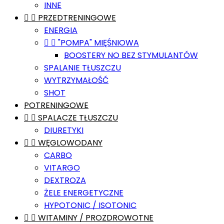
INNE


PRZEDTRENINGOWE
ENERGIA


"POMPA" MIĘŚNIOWA
BOOSTERY NO BEZ STYMULANTÓW
SPALANIE TŁUSZCZU
WYTRZYMAŁOŚĆ
SHOT
POTRENINGOWE


SPALACZE TŁUSZCZU
DIURETYKI


WĘGLOWODANY
CARBO
VITARGO
DEXTROZA
ŻELE ENERGETYCZNE
HYPOTONIC / ISOTONIC


WITAMINY / PROZDROWOTNE