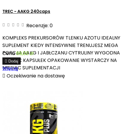
TREC - AAKG 240caps
Recenzje:
0
KOMPLEKS PREKURSORÓW TLENKU AZOTU IDEALNY
SUPLEMENT KIEDY INTENSYWNIE TRENUJESZ MEGA
PORCJA AAKG I JABŁCZANU CYTRULINY WYGODNA
Cena
69,00 zł
POSTAĆ KAPSUŁEK OPAKOWANIE WYSTARCZY NA

Dodaj
MIESIĄC SUPLEMENTACJI
Więcej

Oczekiwanie na dostawę