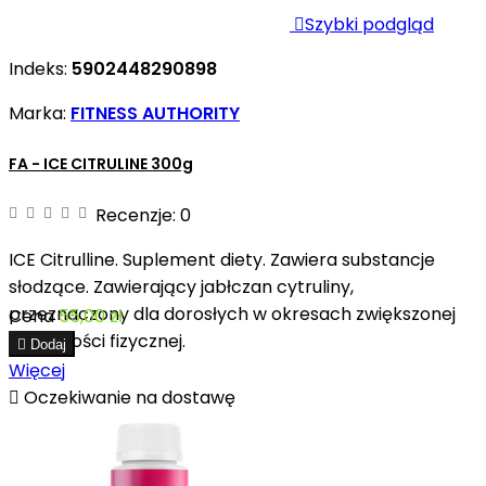

Szybki podgląd
Indeks:
5902448290898
Marka:
FITNESS AUTHORITY
FA - ICE CITRULINE 300g
Recenzje:
0
ICE Citrulline. Suplement diety. Zawiera substancje
słodzące. Zawierający jabłczan cytruliny,
przeznaczony dla dorosłych w okresach zwiększonej
Cena
55,00 zł
aktywności fizycznej.

Dodaj
Więcej

Oczekiwanie na dostawę