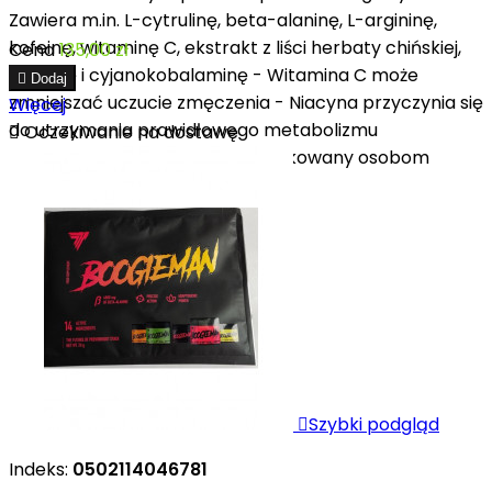
Zawiera m.in. L-cytrulinę, beta-alaninę, L-argininę,
kofeinę, witaminę C, ekstrakt z liści herbaty chińskiej,
Cena
135,00 zł
niacynę i cyjanokobalaminę - Witamina C może

Dodaj
zmniejszać uczucie zmęczenia - Niacyna przyczynia się
Więcej
do utrzymania prawidłowego metabolizmu

Oczekiwanie na dostawę
energetycznego - Produkt dedykowany osobom
aktywnym fizycznie...

Szybki podgląd
Indeks:
0502114046781