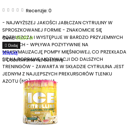
Recenzje:
0
- NAJWYŻSZEJ JAKOŚCI JABŁCZAN CYTRULINY W
SPROSZKOWANEJ FORMIE - ZNAKOMICIE SIĘ
ROZPUSZCZA I WYSTĘPUJE W BARDZO PRZYJEMNYCH
Cena
55,00 zł
SMAKACH - WPŁYWA POZYTYWNIE NA

Dodaj
MAKSYMALIZACJĘ POMPY MIĘŚNIOWEJ, CO PRZEKŁADA
Więcej
SIĘ NA POPRAWĘ MOTYWACJI DO DALSZYCH

Oczekiwanie na dostawę
TRENINGÓW - ZAWARTA W SKŁADZIE CYTRULINA JEST
JEDNYM Z NAJLEPSZYCH PREKURSORÓW TLENKU
AZOTU (NO) - SPRZYJA...