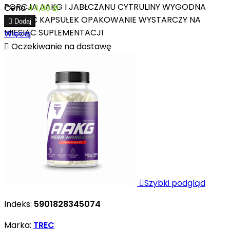
PORCJA AAKG I JABŁCZANU CYTRULINY WYGODNA
Cena
44,90 zł
POSTAĆ KAPSUŁEK OPAKOWANIE WYSTARCZY NA

Dodaj
MIESIĄC SUPLEMENTACJI
Więcej

Oczekiwanie na dostawę

Szybki podgląd
Indeks:
5901828345074
Marka:
TREC