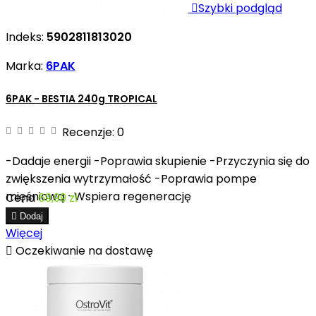

Szybki podgląd
Indeks:
5902811813020
Marka:
6PAK
6PAK - BESTIA 240g TROPICAL
Recenzje:
0
-Dadaje energii -Poprawia skupienie -Przyczynia się do
zwiększenia wytrzymałość -Poprawia pompe
mięśniową -Wspiera regenerację
Cena
69,99 zł

Dodaj
Więcej

Oczekiwanie na dostawę