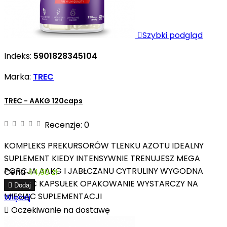

Szybki podgląd
Indeks:
5901828345104
Marka:
TREC
TREC - AAKG 120caps
Recenzje:
0
KOMPLEKS PREKURSORÓW TLENKU AZOTU IDEALNY
SUPLEMENT KIEDY INTENSYWNIE TRENUJESZ MEGA
PORCJA AAKG I JABŁCZANU CYTRULINY WYGODNA
Cena
44,90 zł
POSTAĆ KAPSUŁEK OPAKOWANIE WYSTARCZY NA

Dodaj
MIESIĄC SUPLEMENTACJI
Więcej

Oczekiwanie na dostawę