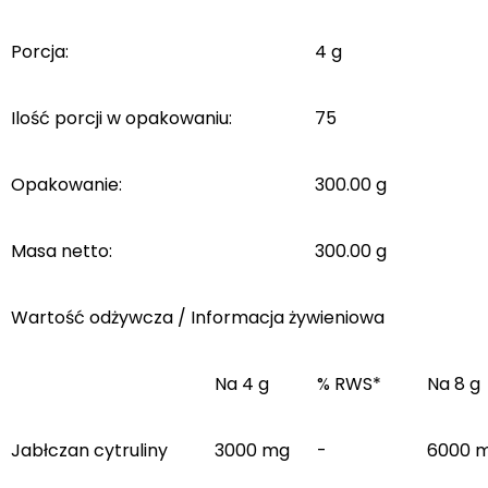
Porcja:
4 g
Ilość porcji w opakowaniu:
75
Opakowanie:
300.00 g
Masa netto:
300.00 g
Wartość odżywcza / Informacja żywieniowa
Na 4 g
% RWS*
Na 8 g
Jabłczan cytruliny
3000 mg
-
6000 