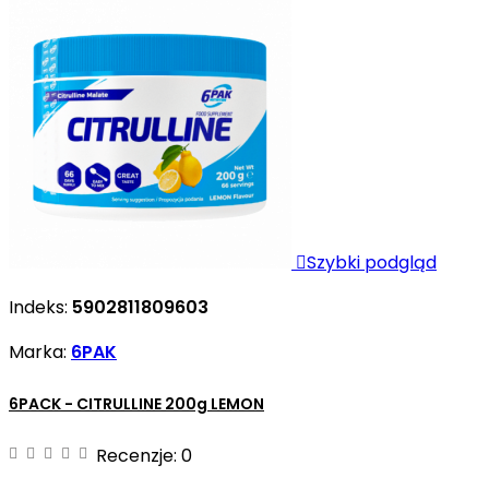

Szybki podgląd
Indeks:
5902811809603
Marka:
6PAK
6PACK - CITRULLINE 200g LEMON
Recenzje:
0