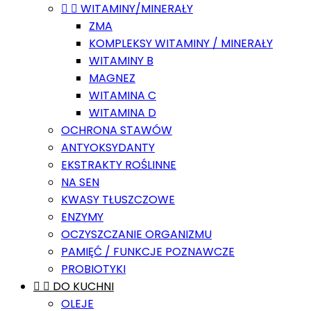


WITAMINY/MINERAŁY
ZMA
KOMPLEKSY WITAMINY / MINERAŁY
WITAMINY B
MAGNEZ
WITAMINA C
WITAMINA D
OCHRONA STAWÓW
ANTYOKSYDANTY
EKSTRAKTY ROŚLINNE
NA SEN
KWASY TŁUSZCZOWE
ENZYMY
OCZYSZCZANIE ORGANIZMU
PAMIĘĆ / FUNKCJE POZNAWCZE
PROBIOTYKI


DO KUCHNI
OLEJE