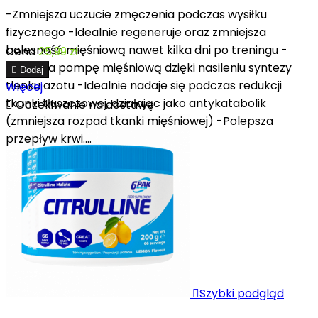
-Zmniejsza uczucie zmęczenia podczas wysiłku
fizycznego -Idealnie regeneruje oraz zmniejsza
bolesność mięśniową nawet kilka dni po treningu -
Cena
25,99 zł
Zwiększa pompę mięśniową dzięki nasileniu syntezy

Dodaj
tlenku azotu -Idealnie nadaje się podczas redukcji
Więcej
tkanki tłuszczowej, działając jako antykatabolik

Oczekiwanie na dostawę
(zmniejsza rozpad tkanki mięśniowej) -Polepsza
przepływ krwi....

Szybki podgląd