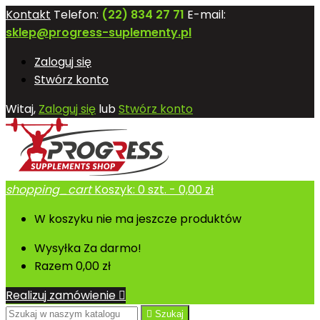
Kontakt
Telefon:
(22) 834 27 71
E-mail:
sklep@progress-suplementy.pl
Zaloguj się
Stwórz konto
Witaj,
Zaloguj się
lub
Stwórz konto
shopping_cart
Koszyk:
0
szt. - 0,00 zł
W koszyku nie ma jeszcze produktów
Wysyłka
Za darmo!
Razem
0,00 zł
Realizuj zamówienie


Szukaj