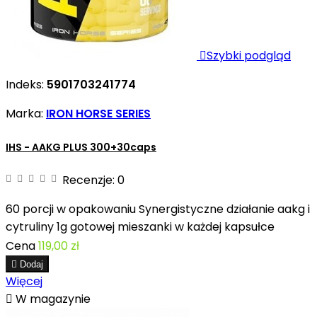

Szybki podgląd
Indeks:
5901703241774
Marka:
IRON HORSE SERIES
IHS - AAKG PLUS 300+30caps
Recenzje:
0
60 porcji w opakowaniu Synergistyczne działanie aakg i
cytruliny 1g gotowej mieszanki w każdej kapsułce
Cena
119,00 zł

Dodaj
Więcej

W magazynie