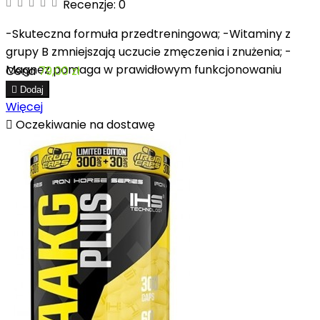
Recenzje:
0
-Skuteczna formuła przedtreningowa; -Witaminy z
grupy B zmniejszają uczucie zmęczenia i znużenia; -
Magnez pomaga w prawidłowym funkcjonowaniu
Cena
79,00 zł
mięśni.

Dodaj
Więcej

Oczekiwanie na dostawę