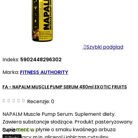

Szybki podgląd
Indeks:
5902448296302
Marka:
FITNESS AUTHORITY
FA - NAPALM MUSCLE PUMP SERUM 480ml EXOTIC FRUITS
Recenzje:
0
NAPALM Muscle Pump Serum. Suplement diety.
Zawiera substancje słodzące. Produkt pasteryzowany.
Suplement w płynie o smaku kwaśnego arbuza
Cena
59,00 zł
zawierający m.in. glicerol i jabłczan cytruliny,