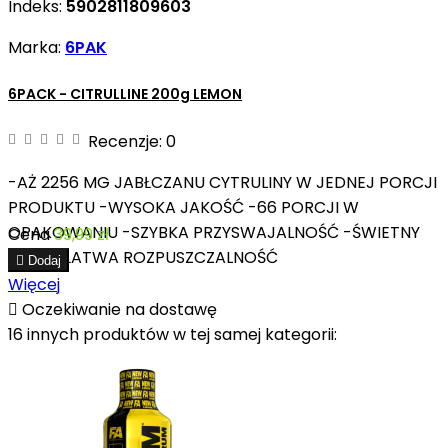
Indeks:
5902811809603
Marka:
6PAK
6PACK - CITRULLINE 200g LEMON
Recenzje:
0
-AŻ 2256 MG JABŁCZANU CYTRULINY W JEDNEJ PORCJI
PRODUKTU -WYSOKA JAKOŚĆ -66 PORCJI W
OPAKOWANIU -SZYBKA PRZYSWAJALNOŚĆ -ŚWIETNY
Cena
39,99 zł
SMAK I ŁATWA ROZPUSZCZALNOŚĆ

Dodaj
Więcej

Oczekiwanie na dostawę
16 innych produktów w tej samej kategorii: