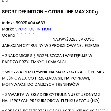


SPORT DEFINITION - CITRULLINE MAX 300g
Indeks
5902114044633
Marka
SPORT DEFINITION
Ocena
- NAJWYŻSZEJ JAKOŚCI
JABŁCZAN CYTRULINY W SPROSZKOWANEJ FORMIE
- ZNAKOMICIE SIĘ ROZPUSZCZA I WYSTĘPUJE W
BARDZO PRZYJEMNYCH SMAKACH
- WPŁYWA POZYTYWNIE NA MAKSYMALIZACJĘ POMPY
MIĘŚNIOWEJ, CO PRZEKŁADA SIĘ NA POPRAWĘ
MOTYWACJI DO DALSZYCH TRENINGÓW
- ZAWARTA W SKŁADZIE CYTRULINA JEST JEDNYM Z
NAJLEPSZYCH PREKURSORÓW TLENKU AZOTU (NO)
- SPRZYJA ROZSZERZALNOŚCI NACZYŃ KRWIONOŚNYCH,