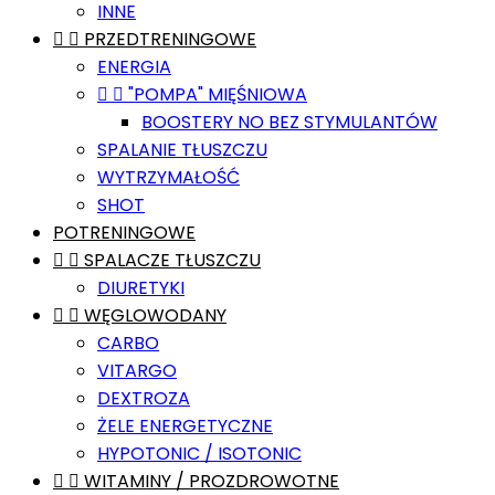
INNE


PRZEDTRENINGOWE
ENERGIA


"POMPA" MIĘŚNIOWA
BOOSTERY NO BEZ STYMULANTÓW
SPALANIE TŁUSZCZU
WYTRZYMAŁOŚĆ
SHOT
POTRENINGOWE


SPALACZE TŁUSZCZU
DIURETYKI


WĘGLOWODANY
CARBO
VITARGO
DEXTROZA
ŻELE ENERGETYCZNE
HYPOTONIC / ISOTONIC


WITAMINY / PROZDROWOTNE