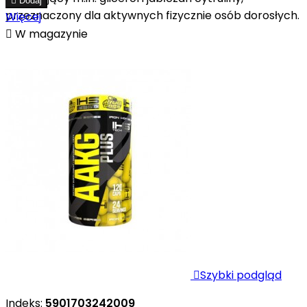

Dodaj
przeznaczony dla aktywnych fizycznie osób dorosłych.
Więcej

W magazynie

Szybki podgląd
Indeks:
5901703242009