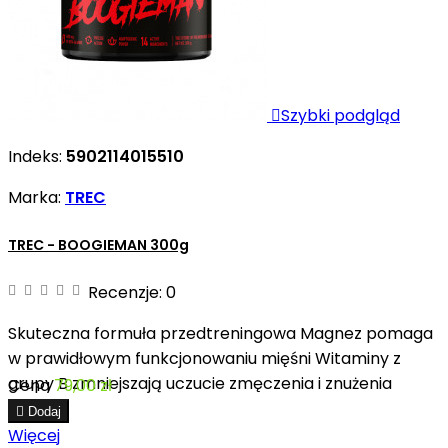

Szybki podgląd
Indeks:
5902114015510
Marka:
TREC
TREC - BOOGIEMAN 300g
Recenzje:
0
Skuteczna formuła przedtreningowa Magnez pomaga
w prawidłowym funkcjonowaniu mięśni Witaminy z
grupy B zmniejszają uczucie zmęczenia i znużenia
Cena
79,00 zł

Dodaj
Więcej