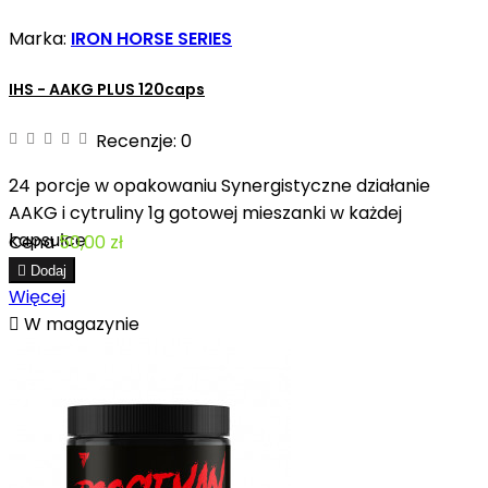
Marka:
IRON HORSE SERIES
IHS - AAKG PLUS 120caps
Recenzje:
0
24 porcje w opakowaniu Synergistyczne działanie
AAKG i cytruliny 1g gotowej mieszanki w każdej
kapsułce
Cena
50,00 zł

Dodaj
Więcej

W magazynie