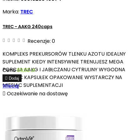
Marka:
TREC
TREC - AAKG 240caps
Recenzje:
0
KOMPLEKS PREKURSORÓW TLENKU AZOTU IDEALNY
SUPLEMENT KIEDY INTENSYWNIE TRENUJESZ MEGA
PORCJA AAKG I JABŁCZANU CYTRULINY WYGODNA
Cena
69,00 zł
POSTAĆ KAPSUŁEK OPAKOWANIE WYSTARCZY NA

Dodaj
MIESIĄC SUPLEMENTACJI
Więcej

Oczekiwanie na dostawę