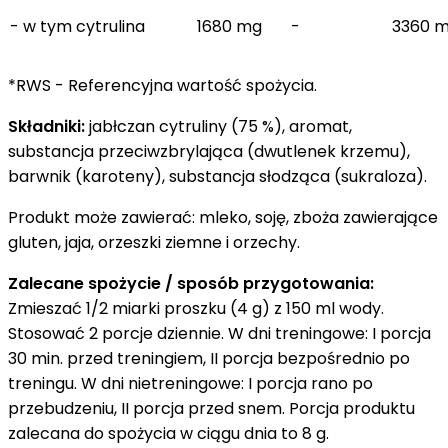
- w tym cytrulina
1680 mg
-
3360 
*RWS - Referencyjna wartość spożycia.
Składniki:
jabłczan cytruliny (75 %), aromat,
substancja przeciwzbrylająca (dwutlenek krzemu),
barwnik (karoteny), substancja słodząca (sukraloza).
Produkt może zawierać: mleko, soję, zboża zawierające
gluten, jaja, orzeszki ziemne i orzechy.
Zalecane spożycie / sposób przygotowania:
Zmieszać 1/2 miarki proszku (4 g) z 150 ml wody.
Stosować 2 porcje dziennie. W dni treningowe: I porcja
30 min. przed treningiem, II porcja bezpośrednio po
treningu. W dni nietreningowe: I porcja rano po
przebudzeniu, II porcja przed snem. Porcja produktu
zalecana do spożycia w ciągu dnia to 8 g.