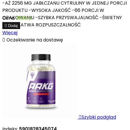
-AŻ 2256 MG JABŁCZANU CYTRULINY W JEDNEJ PORCJI
PRODUKTU -WYSOKA JAKOŚĆ -66 PORCJI W
OPAKOWANIU -SZYBKA PRZYSWAJALNOŚĆ -ŚWIETNY
Cena
39,99 zł
SMAK I ŁATWA ROZPUSZCZALNOŚĆ

Dodaj
Więcej

Oczekiwanie na dostawę

Szybki podgląd
Indeks:
5901828345074